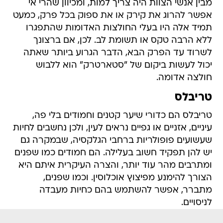
מבין אנשי הצוות היה צריך למות, ומכיוון שהרי אי
אפשר להרוג את קירק או את ספוק בכל פרק, כמעט
תמיד אלה היו בעלי החולצות האדומות שהתפגרו
ללא הרבה טקס או תשומת לב. לכן, אם ברצונך
לשרוד עד הפרק הבא, הדבר הגרוע ביותר שאתה
יכול לעשות ביקום של "סטארטרק" הוא ללבוש
חולצה אדומה.
טריבלס
טריבלס הם כדורי שיער קטנים וחמודים בלי פה,
עיניים, אזניים או גפיים נראים לעין, ולכן ‏נחשבים לחיות
שעשועים פופולריות ברחבי הגלקסיה, שבמקרה גם
יש להן תפקיד חשוב בעלילה. הם חמודים כמו שפנים
ומתרבים מהר עוד ‏יותר, והצרה העיקרית איתם היא
הצורך להימנע מפיצוץ אוכלוסין. וכמו שפנים,
מתברר, אפשר ‏להשתמש בהם כחיות מעבדה
לניסויים.‏