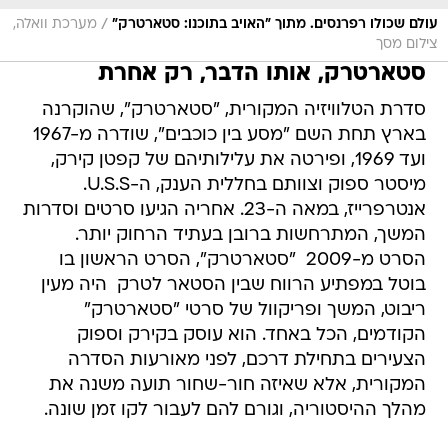
/
עולם שכולו רפרנסים. מתוך "האויב בתוכנו: סטארטרק"
מערכת וואלה,
צילום מסך
סטארטרק, אותו הדבר, רק אחרת
סדרת הטלוויזיה המקורית, "סטארטרק", שהוקרנה
בארץ תחת השם "מסע בין כוכבים", שודרה מ-1967
ועד 1969, ופירטה את עלילותיהם של קפטן קירק,
מיסטר ספוק וצוותם בחללית הענק, ה-U.S.S.
אנטרפרייז, במאה ה-23. אחריה הגיעו סרטים וסדרות
המשך, המתרחשות ברובן בעתיד הרחוק יותר.
הסרט מ-2009  "סטארטרק", הסרט הראשון בו
בוטל במפתיע הרווח שבין הסטאר לטרק  היה מעין
ריבוט, ‏המשך ופריקוול של סרטי "סטארטרק"
הקודמים, הכל באחד. הוא עוסק בקירק וספוק
‏הצעירים בתחילת דרכם, לפני מאורעות הסדרה
המקורית, אלא שאיזה חור-שחור תועה משנה את
מהלך ההיסטוריה, וגורם להם ‏לעבור לקו זמן שונה.