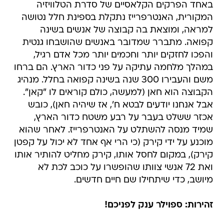
באחד הפרקים הקלאסיים של סדרת הטלוויזיה
המקורית, האנטרפרייז נתקלת בספינת חלל נטושה
למראה, ומוצאת בה קבוצה של אנשים בשינה
קפואה. מתברר שמדובר באנשים שהושבחו גנטית
והפכו לחזקים יותר וחכמים יותר מכל אדם רגיל,
במהלך מלחמה עתיקה על פני כדור הארץ. הם ברחו
משם והעבירו 300 שנה בשינה קפואה בחלל. מנהיג
הקבוצה הוא חאן (למעשה, כולם קוראים לו "קאן".
אבל אנחנו יודעים לבטא ח', אז שיהיה חאן), כובש
אכזר ששלט בעבר על רבע משטח כדור הארץ,
שמיד מנסה להשתלט על האנטרפרייז. לאחר שהוא
מוכנע על ידי קירק (כי הרי אף אחד לא יכול על קפטן
קירק), במקום לחסל אותו, קירק מחליט להותיר אותו
ואת 72 אנשי צוותו שהופשרו על כוכב לכת לא
מיושב, כדי שיתחילו שם חיים חדשים.
זהירות: ספוילר ענק לפניכם!