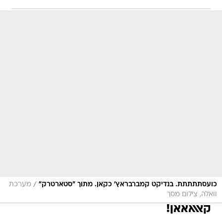
/
כועסתתתתת. בנדיקט קמברבראץ' כקאן. מתוך "סטארטרק"
מערכת
וואלה, צילום מסך
קאאאאאן!