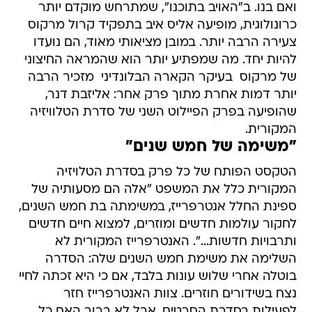
ואם בנו. ב"האויב בתוכנו", שמתרחש מוקדם יותר
כרונולוגית, מופיעה אליס איב בתפקיד קרול מרקוס
צעירה הרבה יותר. במובן מציאותי מאוד, הם נועדו
להיות יחד. מה שמפתיע יותר הוא שהמראה החיצוני
של מרקוס  בעיקר הקארה הבלונדיני  מזכיר הרבה
יותר דמות אחרת מתוך פרק אחר: אליזבת דנר,
שהופיעה בפרק הפיילוט השני של סדרת הטלוויזיה
המקורית.
"משימה של חמש שנים"
הטקסט הפותח של כל פרק בסדרת הטלויזיה
המקורית כלל את המשפט "אלה הם מסעותיה של
ספינת החלל אנטרפרייז, במשימתה בת חמש השנים,
לחקור עולמות חדשים ומוזרים, למצוא חיים חדשים
ותרבויות חדשות...". האנטרפרייז המקורית לא
השלימה את משימת חמש השנים שלה: הסדרה
בוטלה אחרי שלוש עונות בלבד, אם כי היא זכתה לחיי
נצח בשידורים חוזרים. צוות האנטרפרייז חזר
לפעילות בסדרת הסרטים, אבל לא ברור האם כל