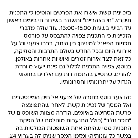
בזכיינית קשת אישרו את הפרטים והוסיפו כי התכנית
תיקרא "חי בצהריים" ותשודר בשידור חי בימים ראשון
עד רביעי בשעות 13:00-15:00. עוד עולה מדברי
הזכיינית כי התכנית צפויה להתבסס על פורמט
תכניות הפאנל למיניהן: בין היתר, ידברו צנעני וגל על
אירועי היום ובכל החדש בעולם התרבות והמוזיקה,
כל זאת לצד אירוח זמרים ואושיות אחרות באולפן.
בנוסף, צפויה התכנית לכלול גם פינת ייעוץ מיוחדת
להורים, שתסייע בהתמודדות עם הילדים בחופש
הגדול על יתרונותיו וחסרונותיו.
זהו צעד נוסף בחזרה של צנעני אל חיק המיינסטרים
ואל המסך של זכיינית קשת. לאחר שהתפוצצה
פרשת הסחיטה באיומים, הודרה מצוות השופטים של
"כוכב נולד" (כולל התנערות מוחלטת של הפקת
התכנית ממי שהיתה אחת השופטות הבולטות בה
במשך כל עונותיה) ומזמן המסך שניתן לה בערוץ 24.