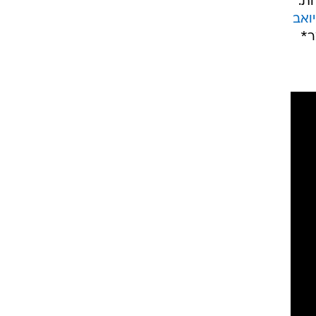
ת.
יואב
ר*