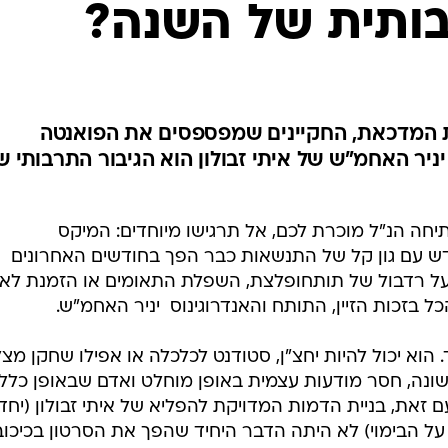
ותית של השנה?
ת המדכאת, החקיינים שמפספסים את הפואנטה
ניר האחמ"ש של איתי זבולון הוא הגיבור התרבותי ש
ה הנ"ל מוכרת לכם, אל תרגישו מיוחדים: המיקס
ש עם גון קל של התנשאות כבר הפך בחודשים האחרונים
 על רדבול של תותחופלצת, השפלת התאומים או הזמנת לא
ל בזכות הזיין, התותח והאנדרוגינוס  יניר האחמ"ש.
 הוא יכול להיות יחצ"ן, סטודנט לכלכלה או אפילו שחקן מצל
נה, חסר מודעות עצמית באופן מוחלט ואדם שבאופן כללי
 זאת, בניית הדמות המדויקת להפליא של איתי זבולון (יחד
ל הבימוי) לא היתה הדבר היחיד שהפך את הסרטון בכיכוב