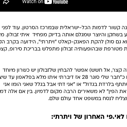
ה קשור לדמות הכל-ישראלית שבמרכז הסרטון. עוד לפני
 בשחקן והיוצר שמגלם אותה בדיוק מפחיד  איתי זבולון. מ
ן הוא גם סולן להקת הפאנק-קאלט "ויתרתי", הידועה בקרב ה
 מטורפת שבהופעותיה זבולון מתפלש בבריכת סירופ, קצ
ה קצר, אל חשש) אפשר להבחין שלזבולון יש כשרון מיוחד
לתפוס מהות של דמות. שמות שירים כ"חבר שלי סוגר 28 אז דיברתי איתו מלא בפלאפון ע
תף בלרדת בגדול" או "אני דתי אבל בגלל שאני הומו אני
ת הפין" לא משאירים הרבה מקום לדמיון. בין אם אלה דמו
ן מצליח לנסח במשפט אחד עולם שלם.
 לאי.פי האחרון של ויתרתי: