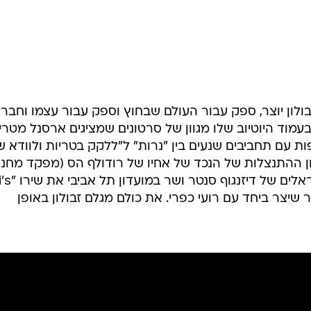
לון יוצר, ספק עבור העולם שבחוץ וספק עבור עצמו וחבריו
מוד היוטיוב שלו מגוון של סרטונים שמציגים ארסנל מטרי
פות עם תחביבים שנעים בין "נרות" ל"ללקק בטריות ולוודא ש
טון ההתנצלות של הנכד של אחיו של רודולף הס (מפקד מחנ
ההשמדה אושוויץ) שמחבק את הי
מזהיר שיצר ביחד עם רועי כפרי. את כולם מגלם זבולון באופן