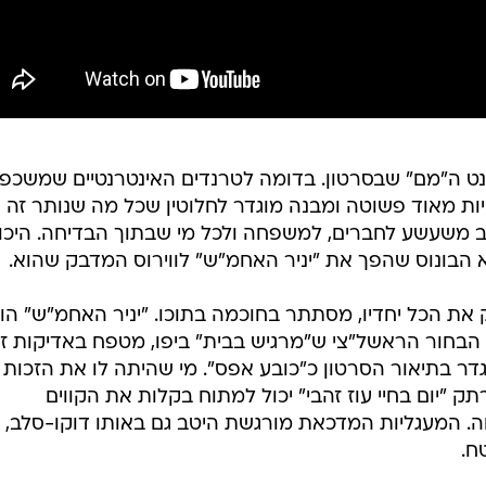
נט ה"מם" שבסרטון. בדומה לטרנדים האינטרנטיים שמשכפל
יות מאוד פשוטה ומבנה מוגדר לחלוטין שכל מה שנותר זה
טיוב משעשע לחברים, למשפחה ולכל מי שבתוך הבדיחה. היכו
א הבונוס שהפך את "יניר האחמ"ש" לווירוס המדבק שהוא.
את הכל יחדיו, מסתתר בחוכמה בתוכו. "יניר האחמ"ש" הו
בחור הראשל"צי ש"מרגיש בבית" ביפו, מטפח באדיקות זק
ר בתיאור הסרטון כ"כובע אפס". מי שהיתה לו את הזכות
"יום בחיי עוז זהבי" יכול למתוח בקלות את הקווים
חה. המעגליות המדכאת מורגשת היטב גם באותו דוקו-סלב,
ח.