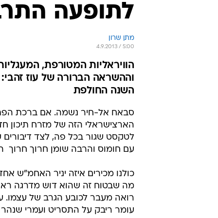
לתופעה התרב
מתן שרון
4.9.2013 / 5:00
הוויראליות המטורפת, המעגליו
וההשראה הברורה של עוז זהבי: י
השנה החולפת
סבאח אל-חיר נשמה. אם ברכת הפתיח
הארצישראלי הזה של מזרח תיכון חד
לטקסט שגור בכל פה, לצד דיבורים
עם חומוס והרבה שומן חרוך חרוך  הכ
כולנו מכירים איזה יניר האחמ"ש אחד.
מה שבטוח זה שהוא דוש מדרגה ראשו
רואה מעבר לכובע הגרב של עצמו. עם
עומר ריבק על התסריט ועמרי שנהר ע