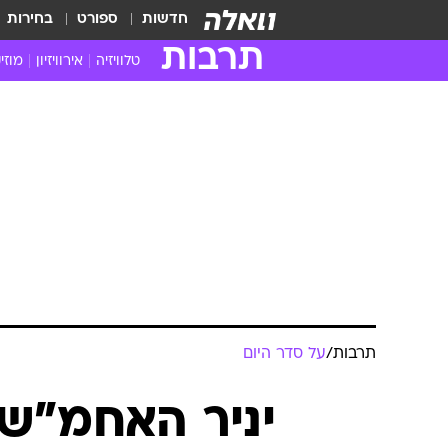
חדשות
ספורט
בחירות
תרבות
טלוויזיה
אירוויזיון
מוזי
חדשות הטלוויזיה
חדשו
ביקורת טלוויזיה
מוזי
צפייה ישירה
מוזי
טלוויזיה ישראלית
קשוב
טלוויזיה מחו"ל
קורד
סדרות מומלצות
קליפי
האח הגדול
הופע
תרבות
/
על סדר היום
יניר האחמ"ש: 