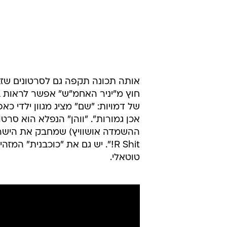
אותה תכונה תקפה גם לסרטונים שזבו
חוץ מ"יניר האחמ"ש" אפשר לראות בע
של דמויות: "שם" מציג מגוון ילדי כא
אכן גמורות". "ווהן" הנפלא הוא סר
R Shit!". יש גם את "כוכבנית" ה
טוטאלי.