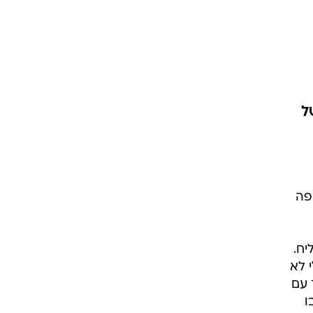
ל
פה
יח.
 לא
 עם
ו