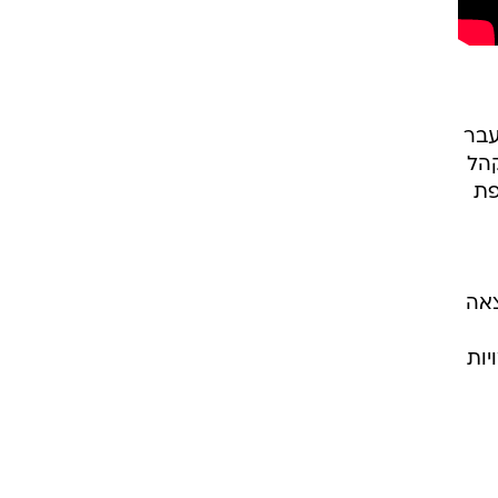
עבר
קהל
פת
ד שיצאה
יות