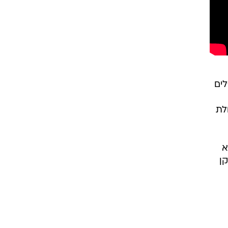
ים
לת
א
ן