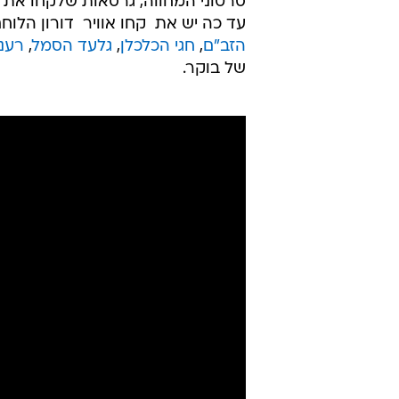
סרטוני המחווה, גרסאות שלקחו את ה
עד כה יש את  קחו אוויר  דורון הלוח
הזב"ם
,
חגי הכלכלן
,
גלעד הסמל
,
רענ
של בוקר.