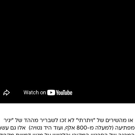
 מהשירים של "ויתרתי" לא זכו לשבריר מההד של "יניר
האחמ"ש". זו לא רק כמות הצפיות המפתיעה (למעלה מ-800 אלף, ועוד היד נטויה)  אלו ג