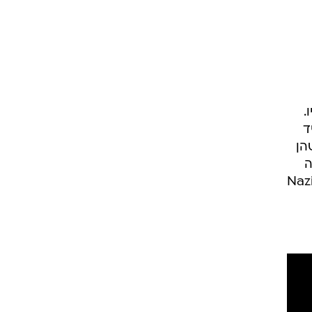
.
ד
הן
ה
שראלים של דיזנגוף סנטר ושר במועדון תל אביבי את שירו "Nazi's