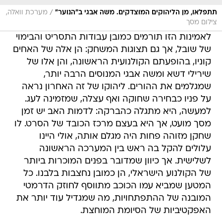
/
תתפלאו, מן הליהוקים המוצדקים. משה אבגי ב"הנוער"
מערכת וואלה,
צילום מסך
לאמינות הזו תורמים כמובן עבודות התסריט והבימוי
של שובל, אך גם תצוגות המשחק: הן אלה של האחים
קוניו, בהופעתם הקולנועית הראשונה, והן אלו של
שירילי דשא ומשה אבגי המנוסים הרבה יותר,
שמגלמים את ההורים. ליהוקו של זה האחרון נראה
על פניו כבחירה שחוקה ואף עצלה, שמזמינה לעג.
למעשה, היא מתגלה כהברקה: לדמות האב יש זמן
מסך מועט, אך היא בעצם מרכז הכובד של הסרט. לו
שחקן מזוהה פחות היה מגלם אותה, אולי היינו
עלולים להקל בה ראש בין המערכה הראשונה
לשלישית. אך כיוון שמדובר בפנים המוכרות ביותר
של הקולנוע הישראלי, הן כמובן נחצבות בלבנו. כל
המטען שמביא עמו הכוכב מתווסף לחוזק הדרמטי
המובנה של ההתפתחויות, מה שמגדיל עוד יותר את
האפקטיביות של הסיומת המוחצת.