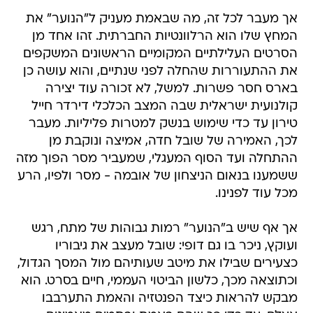
אך מעבר לכל זה, מה שבאמת מעניק ל"הנוער" את
המחץ שלו הוא הרלוונטיות החברתית. זהו אחד מן
הסרטים העלילתיים המקומיים הראשונים המשקפים
את ההתעוררות שהחלה לפני שנתיים, והוא עושה כן
בארס חסר פשרות. למשל, לא זכורה עוד יצירה
קולנועית ישראלית שבה המצב הכלכלי דירדר חייל
טירון עד כדי שימוש בנשק למטרות פליליות. מעבר
לכך, האמירה של שובל חדה, אמיצה ונוקבת מן
ההתחלה ועד הסוף המעגלי, שמעביר מסר הפוך מזה
ששמענו בנאום הניצחון של אובמה - מסר ולפיו, הרע
מכל עוד לפנינו.
אך אף שיש ב"הנוער" רמות גבוהות של מתח, רגש
ועוקץ, ניכר בו גם דופי: שובל מעצב את גיבוריו
כצעירים שבילו את מיטב שעותיהם מול המסך הגדול,
וכתוצאה מכך, כלשון הביטוי העממי, חיים בסרט. הוא
מבקש להראות כיצד הפנטזיה והאמת התערבבו