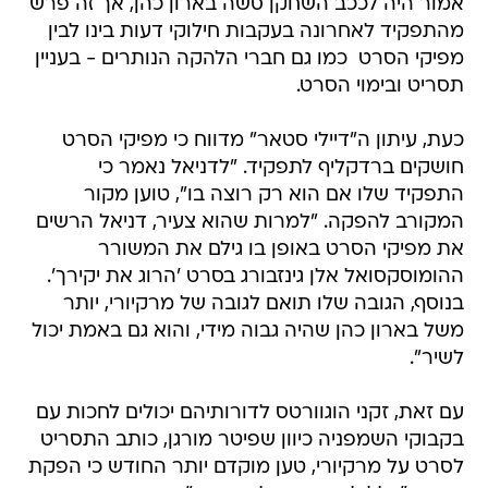
אמור היה לככב השחקן סשה בארון כהן, אך זה פרש
מהתפקיד לאחרונה בעקבות חילוקי דעות בינו לבין
מפיקי הסרט  כמו גם חברי הלהקה הנותרים - בעניין
תסריט ובימוי הסרט.
כעת, עיתון ה"דיילי סטאר" מדווח כי מפיקי הסרט
חושקים ברדקליף לתפקיד. "לדניאל נאמר כי
התפקיד שלו אם הוא רק רוצה בו", טוען מקור
המקורב להפקה. "למרות שהוא צעיר, דניאל הרשים
את מפיקי הסרט באופן בו גילם את המשורר
ההומוסקסואל אלן גינזבורג בסרט 'הרוג את יקירך'.
בנוסף, הגובה שלו תואם לגובה של מרקיורי, יותר
משל בארון כהן שהיה גבוה מידי, והוא גם באמת יכול
לשיר".
עם זאת, זקני הוגוורטס לדורותיהם יכולים לחכות עם
בקבוקי השמפניה כיוון שפיטר מורגן, כותב התסריט
לסרט על מרקיורי, טען מוקדם יותר החודש כי הפקת