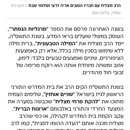
/
הרב מצליח עם חבריו הטובים אריה דרעי ושלומי שבת
מערכת
וואלה, צילום מסך
בשנה האחרונה פרסם את הספר "
מרגליות הנסתר
",
העוסק במשלי שועלים בראי המדע. בשנת התשס"ה,
ייסד הרב מצליח את "
המילה הטבעונית
", ברית מילה
ללא שימוש בסכין מילה בכלל, אלא רק באמצעות
הציפורניים, שיניים ואמצעים טבעיים בלבד: לימון,
אזוב ומשחה מיוחדת אותה הוא רוקח מרימה של
זבובי חול מהודרים.
בשנת התשס"ח הקים הרב את בית המדרש התורני
הראשון לגייז בישראל "
שניים אוחזין
", שלימים הצמיח
מתוכו את "
להקת פרחי מצליח
" שכבשה בסערה את
המצעד החרדי והתורני באלבומם "
ארונות הברית
".
עקב הקמת בית המדרש לקהילה, או כפי שהרב
מצליח מכנה אותם "העדה ההומו לסבית", קמו לרב