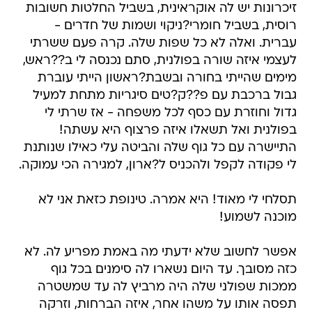
זיכרונות יש לה אוקראינית, בשביל החלטות חשובות
רוסית, בשביל חומרי?ניקוי ושמות של חדרים -
עברית. ואלה לא כל שפות שלה. קרה פעם ששרתי
לעצמי איזה שורה בפולנית, סתם נכנסה לי ב??ראש,
מימים שהייתי בחורה ובשבת?ראשון הייתי עוברת
גבול ברכבת עם פ??ק?טים סיגריות מתחת למעיל
גדול וחוזרת עם כסף לכל משפחה - אז שרתי לי
בפולנית ואל תשאלו איזה פרצוף היא עשתה!
התיישרה עם כל גוף שלה והביטה עלי כאילו שנותנת
לי פקודה לקפל ולהכניס ל?ארון, למגירה הכי עמוקה.
תסלחי לי מאוד! היא אמרה. טינופת כזאת אני לא
מוכנה לשמוע!
אפשר לחשוב שלא ידעתי מה באמת מפריע לה. לא
כזה מסובך. עד היום נשארו לה סימנים בכל גוף
ממכות שפולני שלה היה מרביץ לה עד שמשטרה
תפסה אותו על משהו אחר, איזה הברחות, וזרקה