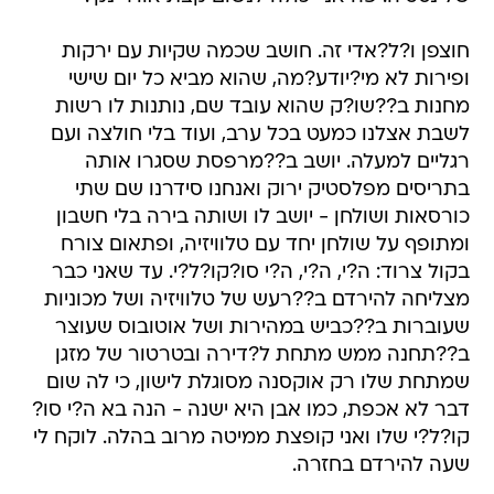
חוצפן ו?ל?אדי זה. חושב שכמה שקיות עם ירקות
ופירות לא מי?יודע?מה, שהוא מביא כל יום שישי
מחנות ב??שו?ק שהוא עובד שם, נותנות לו רשות
לשבת אצלנו כמעט בכל ערב, ועוד בלי חולצה ועם
רגליים למעלה. יושב ב??מרפסת שסגרו אותה
בתריסים מפלסטיק ירוק ואנחנו סידרנו שם שתי
כורסאות ושולחן - יושב לו ושותה בירה בלי חשבון
ומתופף על שולחן יחד עם טלוויזיה, ופתאום צורח
בקול צרוד: ה?י, ה?י, ה?י סו?קו?ל?י. עד שאני כבר
מצליחה להירדם ב??רעש של טלוויזיה ושל מכוניות
שעוברות ב??כביש במהירות ושל אוטובוס שעוצר
ב??תחנה ממש מתחת ל?דירה ובטרטור של מזגן
שמתחת שלו רק אוקסנה מסוגלת לישון, כי לה שום
דבר לא אכפת, כמו אבן היא ישנה - הנה בא ה?י סו?
קו?ל?י שלו ואני קופצת ממיטה מרוב בהלה. לוקח לי
שעה להירדם בחזרה.