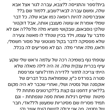
בית?ספר והתגייסה ל?צבא, עברה לגור אצל אבא
שלה, ומשם עברה לבאר?שבע, ללמוד שם ב??
אוניברסיטה להיות רופאה כמו אבא שלה. כל דבר
שמלי אומרת או עושה מעצבן אותה, אבל דוקטור
שו?קי נוסבאום, שבקושי מוציא מלה מ?פ??ה אם לא
מדבר על עצמו, וילד בכיין שנולד לו מאשה צעירה
שלא מפסיקה לדבר בקול מונוטוני של מסור חשמלי,
ולאט, מלה אחרי מלה  הם לא מפריעים לה בכלל.
עטפתי גוף בשמיכה רכה של עלמה וראש שלי שקע
עייף בכרית ענקית שלה. זה היה לילה מאלה שלא
הייתי צריכה לחזור ל?דירה חדר?וחצי ומרפסת
סגורה בפרדס כ"ץ, שממולאת בכל דברים של
אוקסנה ושל נסטיה ושלי, ואחרי שכבר לא היה מקום
ב??ארון דחפנו גם קצת ב??קרטונים מתחת ל?
מיטות  שתיים רגילות ואחת ספה שנפתחת - וגם
תמיד מסריח שם מסיגריות שמעשן ו?ל?אדי, חבר
של נסטיה. פה אני יכולה לנשום קצת אוויר נקי.