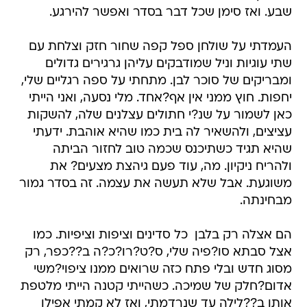
שבע. ואז סימן שכל דבר בסדר ואפשר להירגע.
העמדתי על שולחן ספל קפה שחור חזק וצלחת עם
שתי עוגיות וניל שמודבקים עליהן גרגירים גדולים
ומבריקים של סוכר לבן. מתחתי על ספה רגליים שלי,
יחפות. חוץ ממני אין אף?אחד. מלי נסעה, ואני הייתי
כאן לשמור על שנ?י חתולים עצלנים שלה, להשקות
עציצים, ולהשאיר לה בית כמו שהיא אוהבת. ידעתי
שהיא תגיד כשתיכנס שכמה טוב לחזור הביתה
ולהריח ניקיון. מה, עוד פעם גיהצת מצעים? את
משוגעת. אבל שלא תעשה את עצמה. זה בסדר גמור
מבחינתה.
הם אצלה רק בלבן  כל סדינים וציפות וציפיות. כמו
אצל סבתא סו?פיה שלי, ס?ט?רו?כ?ה ב??כפר, רק
מסוג חדש ובלי פתח כזה שרואים ממנו ציפוי?משי
אדום?חלק של שמיכה. כשהייתי קטנה הייתי מלטפת
אותו ב??לילה עד שנרדמתי, ואז לא קמתי אפילו