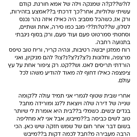
לו?ש??ק?ה שמנקה וילה של אמא חורגת. קודם
עשיתי שלוליות, אחר?כך דרכתי ב??אמצע בזהירות,
ורק אז, כשהכל מסביב היה כאילו איזה נהר נכנס
לסלון, ש??ט?ת??י מגב כמו סירה, אחת ושתיים,
וסחטתי סמרטוט פעם ועוד פעם, ורק בסוף ניגבתי
בתנועה רחבה.
רוח ממזגן ייבשה רטיבות, ונהיה קריר, וריח טוב טיפס
מרצפה, וחלונות נ?צ?נ?צ?נ?צו? להם מניקיון, ואני
הורדתי תריסים לאט. וש??קט. רק ציפור אחת על עץ
ציפצפה כאילו דחוף לה מאוד להודיע משהו לכל
עולם.
אחרי שבית שטוף לגמרי אני תמיד עולה ל?קומה
שנייה של דירה שלה ויוצאת ל?גג ומורידה מחבל
בגדים יבשים. כשמלי ב??בית היא אומרת לי שיותר
טוב לשים כביסה ב??מייבש, אבל אני לא מחליפה
בשום דבר אחר חום של שמש חזקה שיש כאן. הכי
הרבה מעבירה מ?חבל לכמה דקות ב??מייבש 