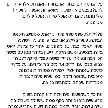
עליהם מה הם, בחור או בחורה, ואם תשאלו אותי, גם
להם?בעצמם אין מושג. ומשאריות אפשר לשכוח!
מלי נותנת להם רק אוכל מיוחד, אוכל שלהם
מקופסה.
פ??י?ת?י, פיתי פיתי פיתי, קראתי. מספיק, תיכנסו
הביתה. עשר בלילה, אני כבר עייפה. נ?יו?טו?נ?י,
פיתי, תאכלו כבר, שני מפונקים. אחר?כך צללתי לאט
ב??אמבטיה, ומשם הלכתי לישון בחדר קטן עם מיטה
הכי רכה ונעימה. על?יד מיטה עומד ס?ק?ר?ט?ר
צבוע בלבן עם ורדים אדומים ב??צדדים, ועל מדף?
כתיבה שנפתח אצלו למעלה מסודרות צנצנות
מזכוכית שקופה ודקה, כמו שהיו פעם לגברות
מגונדרות שכתבו מכתבים בנוצה.
את כל קשקושים יפים אלה היא קנתה בשוק
פרעושים ביפו ביותר כסף ממה שיש לה בשביל בת
שלה עלמה. אבל עלמה, כמה חודשים אחרי שגמרה