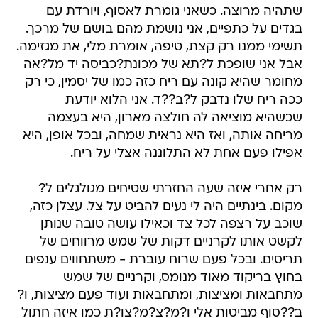
שתהיה מרוצה. כשאני גומרת לאסוף, ויורדת עם
בגדים על כתפיים, אני נושמת מהם בושם של מרכך.
תשימי ממנו רק קצת, טיפה, אומרת מלי, את מגזימה.
אבל אני שופכת ל?תא של מכונת?כביסה יד מל?אה
מחומר שהיא קונה עם ריח כזה כמו של יסמין, כי רק
ככה ריח שלו נדבק ל?ב??ד. אני הלוא יודעת
שכשהיא מוציאה לה חולצה מארון, היא בעצמה
מריחה אותה, ואז היא נראית שמחה, ובכל אופן, היא
אפילו פעם אחת לא התלוננה אצלי על ריח.
רק אחרי איזה שעה החזרתי שטיחים מגולגלים ל?
מקום. בינתיים היה לי נעים להביט על צל. עצלן כזה,
שוכב על רצפה לכל צד וכאילו עושה טובה שנותן
לקשט אותו לקרניים דקות של שמש מרווחים של
תריסים. ובכל פעם שרוח עוברת - משתחווים ענפים
בחוץ בריקוד מאוד מנומס, וקרניים של שמש
מתחבאות ומציצות, ומתחבאות ועוד פעם מציצות, ו?
ב??סוף מביטות אלי ו?מ?צ?מ?צו?ת כמו איזה חתול