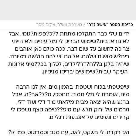
/
כריכת הספר "אישה זרה"
מערכת וואלה, צילום מסך
ידיים שלי כבר התקלפו מתחת ל?כ?פפות?גומי, אבל
לא נורא. בית?שימוש הבריק לי מול עיניים ולא הייתי
צריכה לחשוב על שום דבר. ככה כולם כאן אוהבים
בית?שימושים שלהם. אליהם יש להם חולשה במיוחד.
שיהיה בלגן ב??ח?דר?ילדים, לכלוך בכל?מיני ארונות
 העיקר שבית?שימושים יבריקו מניקיון.
שיפשפתי בכוח ושטפתי בהמון מים. אין לנו הרבה
מים, אומרת לי מלי תמיד. תחסכי, ס?ל?אב?ה. אבל
ברגע שהיא יצאה מבית מילאתי מיד דלי ועוד דלי,
וזרמים של ירוק חלש עם טיפ??טיפה קצף נשפכו לי
קרירים ונעימים על אצבעות רגליים.
ואז רקדתי לי בשקט, לאט, עם מגב וסמרטוט, כמו זו?