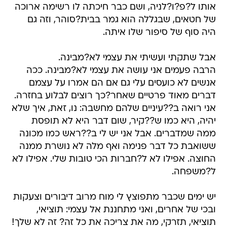
אותו ל?פ?ו?לניה, ושם כבר חיכתה לו רשימה ארוכה
של חטאים, שבגללה הוא גמר בבית?סוהר, וזה גם
היה סוף של סיפור שלו איתה.
אבל שתקתי ועשיתי את עצמי לא?מבינה.
הרבה פעמים אני עושה את עצמי לא?מבינה. ככה
אנשים לא כועסים עלי גם אם הם אמרו על עצמם
דברים מאוד פרטיים שאחר?כך רוצים לבלוע בחזרה.
אני רואה ב??עיניים שלהם מחשבה: נו, זאת, איך שלא
יהיה, היא כמו ש??קיר, שום דבר היא לא תופסת
ממה שמדברים. אבל אני יש לי ב??ראש כמו מכונה
ששואבת כל דבר פנימה ואף מלה לא נושרת ממנה
החוצה. אפילו לא ל?חברות הכי טובות שלי. אפילו לא
ל?משפחה.
יש ימים שכבר מתפוצץ לי מוח מרוב דיבורים וצעקות
ובכי של אחרים, ואני מתחננת אל עצמי: תוציאי,
תוציאי, תזרקי, מה את צריכה את כל זה? זה לא שלך!