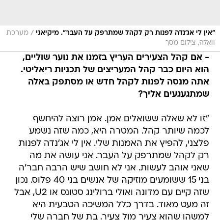
/
"אין לי אג'נדה לפנות רק לקהל שמתרפק על העבר". מיקיאגי
מערכת
וואלה, צילום מסך
- אם קהל הצעירים העריץ בזמנו את נוער שוליים,
הוא היום כבר קהל המעריצים של תכניות ריאליטי.
אתה מנסה לפנות לקהל חדש או מסתפק באלה
שמתגעגעים אליך?
"זו לא שאלה ששואלים אמן. אמן רוצה להיחשף
לכמה שיותר קהל. המטרה היא, כמה שזה נשמע
פלצני, להפיץ את האמנות שלי. אין לי אג'נדה לפנות
רק לקהל שמתרפק על העבר. אני עושה את מה
שאני אוהב לעשות. אני לא חושב שיש הרבה חבר'ה
בני 15 ששומעים מוזיקה של אנשים בני 40 פלוס. נכון
שזה קיים עם מדונה ואולי ברולינג סטונס או U2, אבל
זה מעט מאוד. בדרך כלל המשיכה הטבעית היא
למשהו שהוא צעיר מול צעיר. בת של חברה שלי