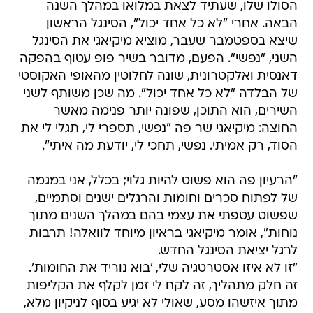
הסולו שלו, שעתיד לצאת במלואו במהלך השנה
הבאה. אחרי "לא כל אחד יכול", הסינגל הראשון
שיצא בספטמבר שעבר, מוציא מיקיאגי את הסינגל
השני, "נפשי". הפעם, מדובר בשיר פופ עטוף בהפקה
דאנסית ואלקטרונית, שונה לחלוטין מהאופי האקוסטי
של הבלדה "לא כל אחד יכול". מה שכן משותף לשני
השירים, הוא התוכן, שפונה יותר פנימה מאשר
החוצה: מיקיאגי שר פה "נפשי, תספרי לי, תגלי לי את
הסוד, רק אמיתי. נפשי, תחכי לי, יודעת מה איתי".
"הרעיון פה הוא פשוט להיות גלוי; בכלל, אני במגמה
של לפתוח סכרים וחומות והרגלים ישנים וסתמיים,
שפשוט עטפתי את עצמי בהם במהלך השנים מתוך
נוחות", אומר מיקיאגי בראיון מיוחד לוואלה! תרבות
לרגל יציאת הסינגל החדש.
"זו לא איזו אסטרטגיה שלי, 'בוא נוריד את החומות'.
זה חלק מתהליך, זה לקח לי זמן לקלף את הקליפות
מתוך איזשהו מסע, שאולי לא יגיע בסוף לניקיון מלא,