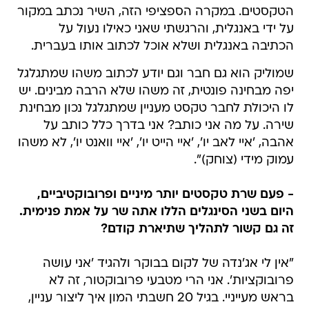
הטקסטים. במקרה הספציפי הזה, השיר נכתב במקור
על ידי באנגלית, והרגשתי שאני כאילו נעול על
הכתיבה באנגלית ושלא אוכל לכתוב אותו בעברית.
שמוליק הוא גם חבר וגם יודע לכתוב משהו שמתגלגל
יפה מבחינה פונטית, זה משהו שלא הרבה מבינים. יש
לו היכולת לחבר טקסט מעניין שמתגלגל נכון מבחינת
שירה. על מה אני כותב? אני בדרך כלל כותב על
אהבה, 'איי לאב יו', 'איי הייט יו', 'איי וואנט יו', לא משהו
עמוק מידי (צוחק)".
- פעם שרת טקסטים יותר מיניים ופרובוקטיביים,
היום בשני הסינגלים הללו אתה שר על אמת פנימית.
זה גם קשור לתהליך שתיארת קודם?
"אין לי אג'נדה של לקום בבוקר ולהגיד 'אני עושה
פרובוקציות'. אני הרי מטבעי פרובוקטור, זה לא
בראש מעייניי. בגיל 20 חשבתי המון איך ליצור עניין,