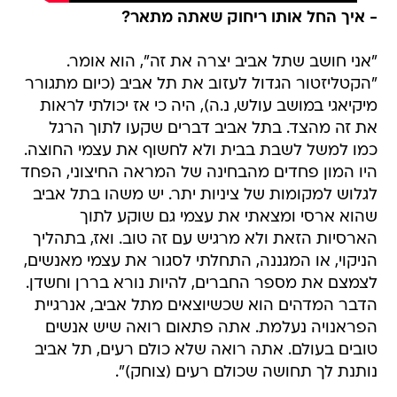
- איך החל אותו ריחוק שאתה מתאר?
"אני חושב שתל אביב יצרה את זה", הוא אומר.
"הקטליזטור הגדול לעזוב את תל אביב (כיום מתגורר
מיקיאגי במושב עולש, נ.ה), היה כי אז יכולתי לראות
את זה מהצד. בתל אביב דברים שקעו לתוך הרגל
כמו למשל לשבת בבית ולא לחשוף את עצמי החוצה.
היו המון פחדים מהבחינה של המראה החיצוני, הפחד
לגלוש למקומות של ציניות יתר. יש משהו בתל אביב
שהוא ארסי ומצאתי את עצמי גם שוקע לתוך
הארסיות הזאת ולא מרגיש עם זה טוב. ואז, בתהליך
הניקוי, או המגננה, התחלתי לסגור את עצמי מאנשים,
לצמצם את מספר החברים, להיות נורא בררן וחשדן.
הדבר המדהים הוא שכשיוצאים מתל אביב, אנרגיית
הפראנויה נעלמת. אתה פתאום רואה שיש אנשים
טובים בעולם. אתה רואה שלא כולם רעים, תל אביב
נותנת לך תחושה שכולם רעים (צוחק)".