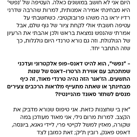
היום אני לא חושב במושגים כאלה. העטיפה של 'נפשי'
היא מבחינתי אמירה אמנותית, למרות שהרבה שדרני
רדיו יראו בה משהו פרובוקטיבי. כשחשבתי על
עטיפה חשבתי אולי לקחת ציור של גוף שלם, אבל
אמרתי שהנפש נמצאת בראש ולכן אהבתי את הרעיון
של הגולגולת. וזה גם נורא טרנדי היום גולגלות, כך
שזה התחבר יחד.
- "נפשי", הוא להיט דאנס-פופ אלקטרוני ועדכני
שמתכתב עם אווירת הרטרו-דאנס של שנות
התשעים. הז'אנר הזה נהיה טרנדי מאוד, זה כיף
מבחינתך או שאתה מתעייף מלראות הרכבים צעירים
מנסים לשחזר סאונד מהניינטיז?
"אין בי שחצנות כזאת. אני טיפוס שנורא מדביק את
הקצב. למרות מרום גילי, אני מאוד מעודכן במה
שקורה, מאזין למשל לקייטי פרי, ליידי גאגא, ביונסה,
דאפט פאנק, רובין ת'יק; זאת כמובן לצד