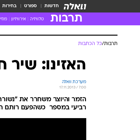
חדשות
ספורט
בחירות
תרבות
טלוויזיה
אירוויזיון
מוזי
חדשות הטלוויזיה
חדשו
ביקורת טלוויזיה
מוזי
צפייה ישירה
מוזי
טלוויזיה ישראלית
קשוב
טלוויזיה מחו"ל
קורד
סדרות מומלצות
קליפי
האח הגדול
הופע
תרבות
/
כל הכתבות
האזינו: שיר 