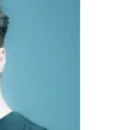
יח"צ - חד פעמי