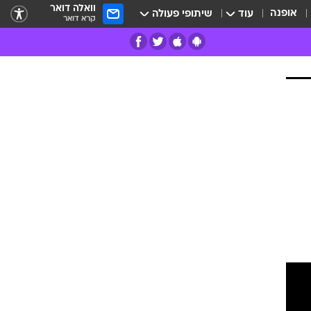
וואלה דואר
אופנה
עוד
שיתופי פעולה
קרא דואר
רים
פרות