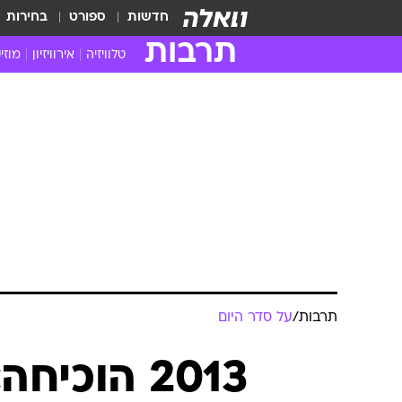
חדשות
ספורט
בחירות
תרבות
טלוויזיה
אירוויזיון
מוזי
חדשות הטלוויזיה
חדשו
ביקורת טלוויזיה
מוזי
צפייה ישירה
מוזי
טלוויזיה ישראלית
קשוב
טלוויזיה מחו"ל
קורד
סדרות מומלצות
קליפי
האח הגדול
הופע
תרבות
/
על סדר היום
2013 הוכי