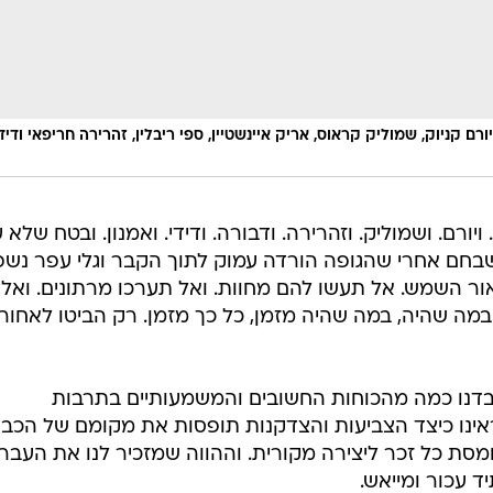
ורם קניוק, שמוליק קראוס, אריק איינשטיין, ספי ריבלין, זהרירה חריפאי ודיד
ויורם. ושמוליק. וזהרירה. ודבורה. ודידי. ואמנון. ובטח שלא 
 בשבחם אחרי שהגופה הורדה עמוק לתוך הקבר וגלי עפר נשפ
אור השמש. אל תעשו להם מחוות. ואל תערכו מרתונים. ואל
מה שהיה, במה שהיה מזמן, כל כך מזמן. רק הביטו לאחור
בדנו כמה מהכוחות החשובים והמשמעותיים בתרבות
אינו כיצד הצביעות והצדקנות תופסות את מקומם של הכבו
מסת כל זכר ליצירה מקורית. וההווה שמזכיר לנו את העבר
 עכור ומייאש.