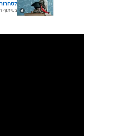
לסחרור 
בשיתוף ה