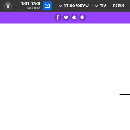
וואלה דואר
אופנה
עוד
שיתופי פעולה
קרא דואר
רים
פרות