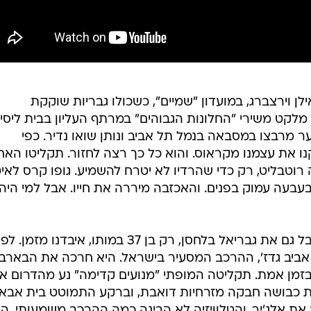
ונות. עם אילן וירצברג, במועדון "שמיים", כשכולו גבריות שוקקת
 מלקט משירי "החלונות הגבוהים" במרתף העליון בבית ליסין
בול וכבד, מתנער מרבצו במסבאה בנמל תל אביב ונותן שואו נדיר. כפי
ו את עצמנו מקראוס. והוא כל כך רצה לחזור. תקליטו האחר
רוטבליט, רק כדי שהרדיו לא יטרח להשמיע. גופו קרס לאיט
בעה עמוק בפנים. והאכזבה מיררה את חייו. אבל למי היה
תאמרו, זה עניין של גיל ורלוונטיות. אבל גם את גבריאל בלחסן, רק בן 37 במותו, איבדנו מזמן. 
אביב גדז', ההרכב המסעיר בישראל. היא חרכה את הבארבי
בזמן אמת. תקליטה המופתי "מנועים קדימה" נע מהדרום א
ת כבושה חבקה מזרחיות דואבת, וברקע התמוטט בית אבא
את אלג'יר. והטלוויזיה לא הבינה כמה ההרכב משמעותי. ה