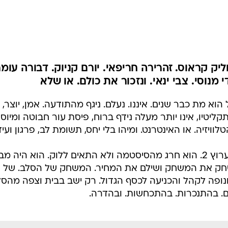
וליק קראוס. זהרירה חריפאי. יורם קניוק. דבורה עומר
 מנוסי. צבי ינאי. ונזכור את כולם. או שלא
הוא מת כבר שנים. איננו. נעלם. ניגף מהתודעה. אמן, יוצר, 
ליטיו, אינו יותר מעלה נידף ברוח, פיסת עור חבוטה ומיוס
טלוויזיה. או האינטרנט. ומיהו בלי יחס, תשומת לב, פרגון ועיד
את איינשטיין הרגו בגלגל"צ וחיסלו בערוץ 2. הוא חרג מהסיסטמה ולא התאים ללוק. הוא היה 
 לשחק את המשחק ושילם את המחיר. המשחק של הסלב. של
נופה לקהל והכניעה לכסף הגדול. רק ישב בבית וצפה מהסל
יום. בהתנכרות. בהתכחשות. ובהדרה.