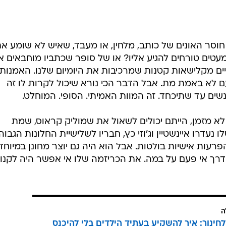
סר האונים של כותב, מלחין, או מעבד, שאיש לא שומע א
טים טורחים להגיע אליו? או של סופר שכתביו מוחבאים אי
יים מקלישאות קטנות שמרכיבות את היומיום שלנו. האמנות
ם לא באמת מת. אבל הדבר הכי נורא שיכול לקרות לו זה
שים עד שתיכחד. זה המוות האמיתי. הסופי. המוחלט.
לא מזמן, הייתם יכולים לשאול את שמוליק קראוס, שמת
 78. מההלוויה שלו נעדרו איינשטיין וג'וזי כץ, חבריו לשלישיית החלונות הגבוה
רעות אישיות בולטות. אבל הוא היה גם יוצר מחונן במיוחד
רך אי פעם על במה. את הכריזמה שלו אי אפשר היה לקנו
ה
לחינוך: איך להשקיע בעתיד הילדים בלי להיכנס