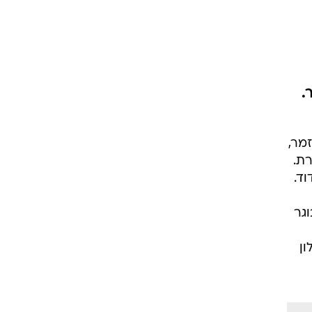
.
זמר,
רת.
וד.
מבוגר
ון