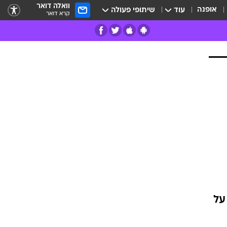
וואלה דואר
אופנה
עוד
שיתופי פעולה
קרא דואר
רים
פרות