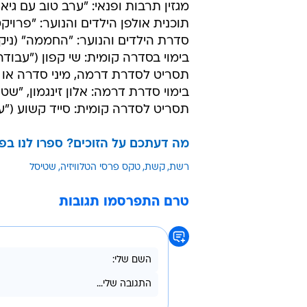
שחקנית בסדרה קומית: ליאת הר-לב
שחקן בסדרה קומית: אסי כהן ("הפר
תוכנית האירוח: "שי בשישי" (ערוץ 10)
תוכנית אקטואליה, תחקיר או חדשות:
תוכנית הריאליטי: "אקס פקטור" (רש
תוכנית בידור ושעשעון: "מצב האומה
סדרת התעודה: "החיים כשמועה" (הוט, ערוץ 10), "לוד - בן יאוש ותקווה
תוכנית דוקו ריאליטי: "מחוברים+" (HOT)
מגזין תרבות ופנאי: "ערב טוב עם גיא פי
תוכנית אולפן הילדים והנוער: "פרויק
סדרת הילדים והנוער: "החממה" (ניקולדאו
בימוי בסדרה קומית: שי קפון ("עבוד
תסריט לסדרת דרמה, מיני סדרה או סדר
בימוי סדרת דרמה: אלון זינגמון, "שטיסל" 
תסריט לסדרה קומית: סייד קשוע ("ע
מה דעתכם על הזוכים? ספרו לנו בפי