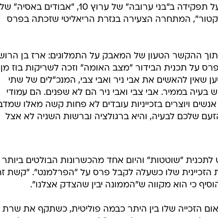
מעורערת בטקס פרסי הטלוויזיה, שהתקיים היום (שישי) בצהריים, ברידינג 3 בנמל תל 
רדית בירושלים קטפה לא פחות מעשרה פרסים במהלך הט
, הבימוי, התסריט, ופרס השחקן הטוב ביותר (עבור דובל
תמלוגים בין היוצרים לבין הזכייניות הגדולות, כלל התייחס
 הן מכיוונו של מנחה הטקס דרור קרן, והן מכיוונם של כמ
ס הם הסדרה "הפרלמנט" של קשת, שקטפה את פרס הסדרה
קן והשחקנית (אסי כהן וליאת הרלב, בהתאמה); אילת זורר
שזכתה בפרס השחקנית הדרמטית על תפקידה ב"בני ערובה" של ערוץ 10, "אבודים באס
קטור", המתחרה הצעירה בגזרת הריאליטי שזכתה בפרס
וך ההקשר הטעון של המאבק על התמלוגים: ארז בן הרוש,
רס על תכנית הבידור "מצב האומה" וזכה לשריקות בוז מן
שאין להאשים את אבי ניר ואבי צבי, המנכ"לים של שתי
יש בעיה בממיר. אבי צבי ואבי ניר הם לא שפנים. הם עמודי
אנשים ויוצרים בזכייניות עובדים לא פחות קשה מאלו שמדב