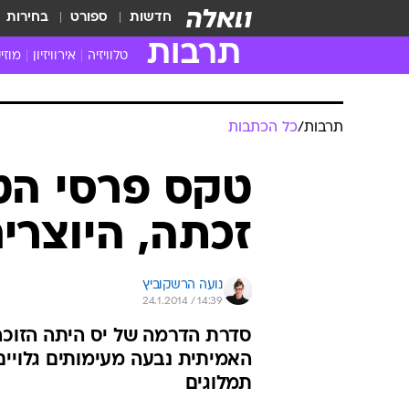
חדשות
ספורט
בחירות
תרבות
טלוויזיה
אירוויזיון
מוזי
חדשות הטלוויזיה
חדשו
ביקורת טלוויזיה
מוזי
צפייה ישירה
מוזי
טלוויזיה ישראלית
קשוב
טלוויזיה מחו"ל
קורד
סדרות מומלצות
קליפי
האח הגדול
הופע
תרבות
/
כל הכתבות
טקס פרסי הטל