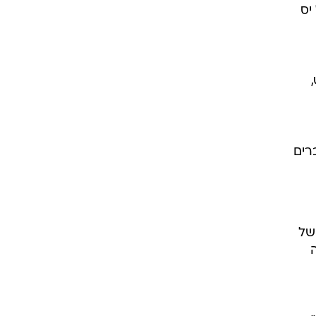
אביב. הסדרה
קס,
'ה
ויות
ה
יה" של יס
רים