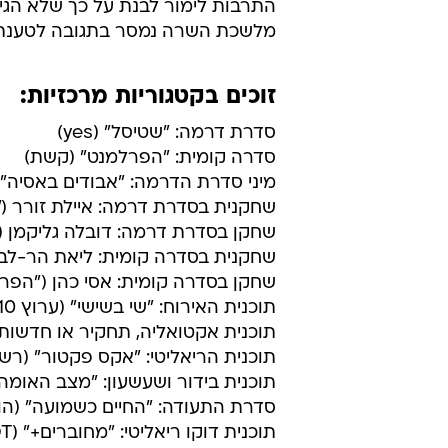
בהפגנות. אתם צריכים להפנות את ה
הזכייניות".
אסף הראל  פעם שותפו של בן הרוש
הזכיינית קשת  דווקא בחר לתקוף א
בית, אבל יש גם בתים מכים", אמר, ו
גם דובל'ה גליקמן בחר להשתמש בנא
התרבות לימור לבנת על כך שלא הגיעה
מלשכת השרה נמסר בתגובה לטענת גל
זוכים בקטגוריות מרכזיות:
סדרת דרמה: "שטיסל" (yes)
סדרה קומית: "הפרלמנט" (קשת)
מיני סדרת הדרמה: "אבודים באסיה" (yes
שחקנית בסדרת דרמה: איילת זורר ("בני
שחקן בסדרת דרמה: דובלה גליקמן (yes)