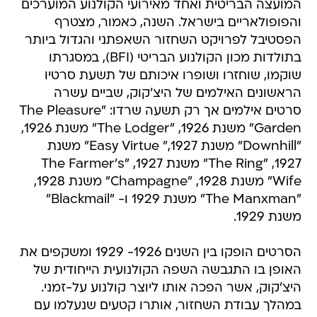
המועצה הבריטית ואחד מאירועי הקולנוע המוערכים
והפופולאריים בישראל. השנה, כאמור, מצטרף
הפסטיבל לפרויקט השחזור השאפתני והגדול ביותר
בתולדות מכון הקולנוע הבריטי (BFI), במסגרתו
שוקמו, שוחזרו ושופרו איכותם של תשעת סרטיו
הראשונים האילמים של היצ'קוק, שביים עשרה
סרטים אילמים אך רק תשעה שרדו: "The Pleasure
Garden" משנת 1926, "The Lodger" משנת 1926,
"Downhill" משנת 1927," Easy Virtue" משנת
1927, "The Ring" משנת 1927, "The Farmer's
Wife" משנת 1928, "Champagne" משנת 1928,
"The Manxman" משנת 1929 ו- "Blackmail"
משנת 1929.
הסרטים הופקו בין השנים 1926- 1929 ומשקפים את
האופן בו התגבשה השפה הקולנועית הייחודית של
היצ'קוק, אשר הפכה אותו ליוצר קולנוע על-זמני.
במהלך עבודת השחזור, אותרו קטעים שנעלמו עם