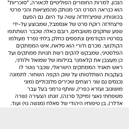
הנכון. למרות החומרים הפוליטיים לכאורה, "סוכריות"
הוא כנראה הסרט הכי מנותק מהמציאות והכי פרטי
בכוונותיו, שפיצ'חדזה עשה עד היום. גם הפעם
פי'צחדזה רוקח סרט של אנסמבל, שמבוצע על-ידי
שפע שחקנים משובחים, רובם כאלה שכבר השתתפו
בסרטיו הקודמים ונתפסים כחלק בלתי נפרד מעולמו
הקולנועי. מכרם ח'ורי הוא סלאח, איש הממתקים
הפלסטיני, שמבקש להקים רשת חנויות ממתקים ועל
כן מעצבן את קלאוזנר בגילומו של שמואל וילוז'ני,
ראש תאגיד הממתקים הישראלי, שכבר נוטר לו
בעקבות השתלטותו על שוק הקפה השחור. לתמונה
נכנסים גם שני רוצחים שכירים מלנכוליים (מוני
מושונוב ועזרא כפרי), שותף גרמני בעל עבר
משפחתי נאצי (מייקל סרנה), זוגתו הצעירה (שרה
אדלר), בן טיפוחיו היהודי של סאלח (מנשה נוי) ועוד.