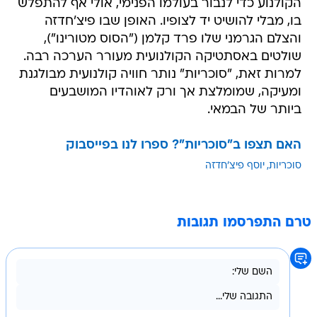
הקולנוע כדי לנבור בעולמו הפנימי, אולי אף להתפלש
בו, מבלי להושיט יד לצופיו. האופן שבו פיצ'חדזה
והצלם הגרמני שלו פרד קלמן ("הסוס מטורינו"),
שולטים באסתטיקה הקולנועית מעורר הערכה רבה.
למרות זאת, "סוכריות" נותר חוויה קולנועית מבולגנת
ומעיקה, שמומלצת אך ורק לאוהדיו המושבעים
ביותר של הבמאי.
האם תצפו ב"סוכריות"? ספרו לנו בפייסבוק
סוכריות
יוסף פיצ'חדזה
טרם התפרסמו תגובות