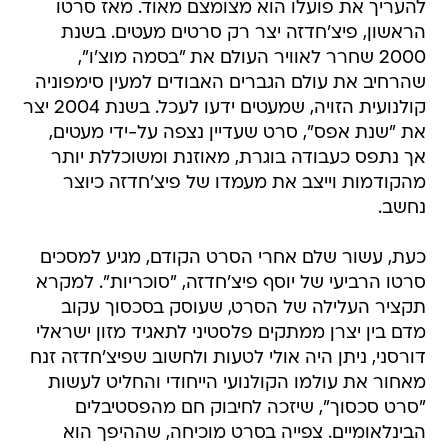
להעריך את פועלו הוא מצומצם מאוד. מאז סרטו
הראשון, פיצ'חדזה יצר רק סרטים מעטים. בשנת
2000 שחרר לאוויר העולם את "בסמה מוצ'ו",
שהרחיב את עולם הגברים האבודים למעין סימפוניה
קולנועית הזויה, שמעטים ידעו לעכל. בשנת 2004 יצר
את "שנת אפס", סרט שעדיין נצפה על-ידי מעטים,
אך נתפס כעבודה בוגרת, מאוזנת ומשוכללת יותר
מהקודמות וייצב את מעמדו של פיצ'חדזה כיוצר
נחשב.
כעת, עשור שלם אחרי הסרט הקודם, מגיע למסכים
סרטו הרביעי של יוסף פיצ'חדזה, "סוכריות". למקרא
תקציר העלילה של הסרט, שעוסק בסכסוך עקוב
מדם בין יצרן ממתקים פלסטיני לתאגיד מזון ישראלי
דורסני, ניתן היה אולי לטעות ולחשוב שפיצ'חדזה זנח
מאחור את עולמו הקולנועי הייחודי והחליט לעשות
"סרט סכסוך", שיזכה לחיבוק חם מהפסטיבלים
הבינלאומיים. צפייה בסרט מוכיחה, שההיפך הוא