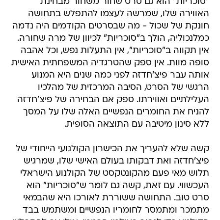
"סוכריות" הוא גם סרט שחור משחור מבחינת
האווירה שלו, שמרשה לעצמו להתפלש בתחושה
חונקת של שכול - מה שבסרטים הקודמים היה נדמה
כמלנכוליה, הולך ב"סוכריות" לכיוון של מרה שחורה.
אין תקווה ב"סוכריות", אין התעלות נפש, וכל אהבה
סופה מוות. אין ספק שהטרגדיה המשפחתית האישית
אותה עבר פיצ'חדזה לפני כמה שנים היא המנוע
הרגשי של הסרט, הסיבה המרכזית של מהלכיו
העלילתיים ואווירתו. ספק אם הבחירה של פיצ'חדזה
להניח את החומרים הנפשיים האלה שלו על המסך
ללא סינון מיטיבה עם התוצאה הסופית.
קשה שלא להעריך את הכישרון הקולנועי הייחודי של
פיצ'חדזה ואת דבקותו בעולם האישי שלו, שמרגיש
תלוש מאי פעם מהקונטקסט של הקולנוע הישראלי
העכשווי. עם זאת, קשה גם לומר ש"סוכריות" הוא
סרט טוב. התחושה ששוררת לאורכו היא שהבמאי
מתמכר ומתמסר לחומריו הנפשיים ומשתמש בבד