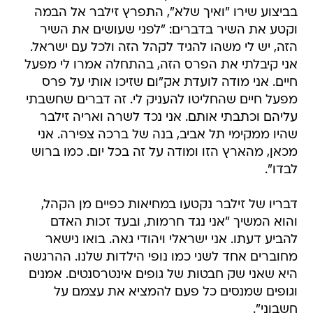
בביצוע שירו "ואיך שלא", התפרץ זילבר אל הבמה
וקטע את השיר בדברים: "לפני שעושים את השיר
הזה, יש לי משהו להגיד לקהל הזה ולכל עם ישראל.
אני קיבלתי את הפרס הזה, בהתחלה אמרו לי מפעל
חיים. אני מודה לועדת אק"ום שזיכו אותי על פרס
מפעל חיים שהחליטו להעניק לי. זה דברים שחשבתי
עליהם וכתבתי אותם. אני נכד לשרה ואריה זילבר
שהיו ממקימי תל אביב, בנה של ברכה צפירה. אני
מכאן, מהארץ הזו ומודה על זה בכל יום. כמו ברוש
לבדו".
דבריו של זילבר נקטעו במחיאות כפיים מן הקהל,
והוא המשיך "אני נגד חרמות, ובעד זכות האדם
להביע דעתו. אני ישראלי ויהודי גאה. בואו נישאר
מחוברים אחד לשני כמו נופי הילדות שלנו. ההרגשה
היא שאני שק חבטות של גופים אינטרסנטים. אמנים
וגופים שמנסים כל פעם להמציא את עצמם על
חשבוני".