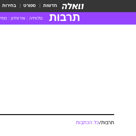
חדשות
ספורט
בחירות
תרבות
טלוויזיה
אירוויזיון
מוזי
חדשות הטלוויזיה
חדשו
ביקורת טלוויזיה
מוזי
צפייה ישירה
מוזי
טלוויזיה ישראלית
קשוב
טלוויזיה מחו"ל
קורד
סדרות מומלצות
קליפי
האח הגדול
הופע
תרבות
/
כל הכתבות