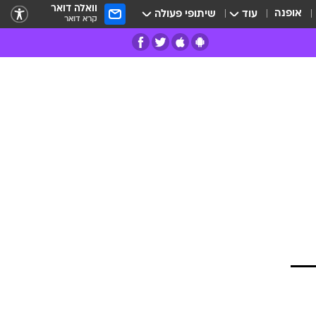
וואלה דואר
אופנה
עוד
שיתופי פעולה
קרא דואר
רים
פרות