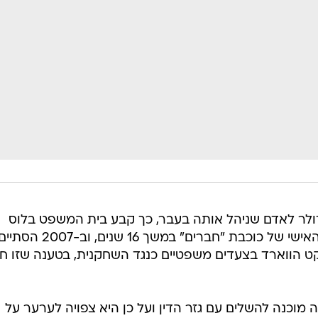
 תיאלץ לשלם 1.6 מיליון דולר לאדם שניהל אותה בעבר, כך קבע בית המשפט בלוס
אנג'לס. סקוט הווארד עבד כמנהלה האישי של כוכבת "חברים" במשך 16 שנים, וב-2007 הסת
נקט הווארד בצעדים משפטיים כנגד השחקנית, בטענה שזו חי
דיווחים, קודרו בת ה-50 איננה מוכנה להשלים עם גזר הדין ועל כן היא צפויה לערער על
 בלוס אנג'לס פסק לטובת הווארד לאחר ששמע את עדות
די ותיק, שהעיד כי מדובר במנהג נפוץ בתעשיית הבידור.
ק שלב אחד בהליך המשפטי", אמר עורך דינה של קודרו,
ליסה מאמינה במערכת המשפט ובתוצאה הסופית של מקרה 
ייסבוק