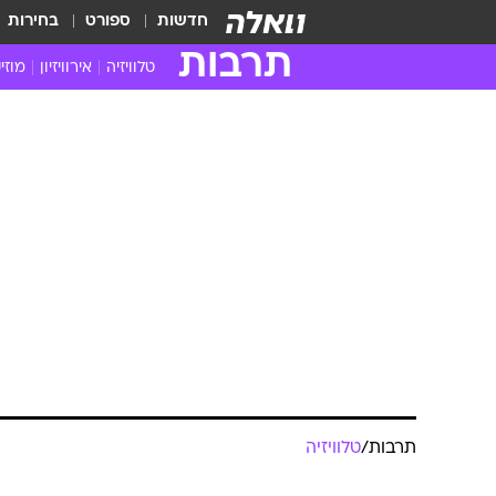
חדשות
ספורט
בחירות
תרבות
טלוויזיה
אירוויזיון
מוזי
חדשות הטלוויזיה
חדשו
ביקורת טלוויזיה
מוזי
תרבות
/
טלוויזיה
צפייה ישירה
מוזי
טלוויזיה ישראלית
קשוב
כוכבת "חברים
טלוויזיה מחו"ל
קורד
1.6 מיליון דולר למנהלה לשעבר
סדרות מומלצות
קליפי
האח הגדול
הופע
מערכת וואלה
28.2.2014 / 12:52
בית המשפט בלוס אנג'לס קבע ש
תיאלץ לשלם יותר ממיליון דולר