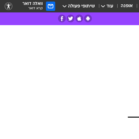
וואלה דואר
אופנה
עוד
שיתופי פעולה
קרא דואר
רים
פרות