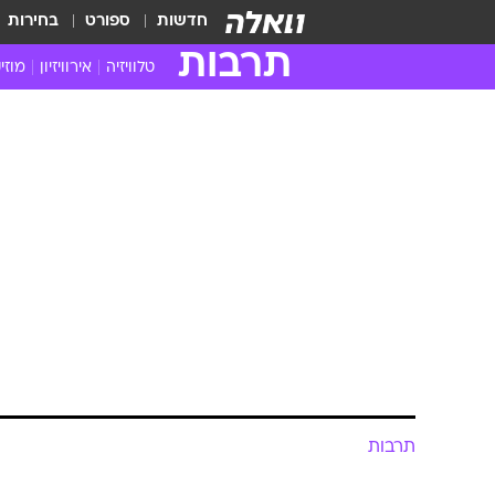
חדשות
ספורט
בחירות
תרבות
טלוויזיה
אירוויזיון
מוזי
חדשות הטלוויזיה
חדשו
ביקורת טלוויזיה
מוזי
צפייה ישירה
מוזי
טלוויזיה ישראלית
קשוב
טלוויזיה מחו"ל
קורד
סדרות מומלצות
קליפי
האח הגדול
הופע
תרבות