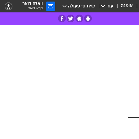
וואלה דואר
אופנה
עוד
שיתופי פעולה
קרא דואר
רים
פרות