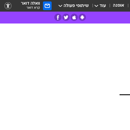
וואלה דואר
אופנה
עוד
שיתופי פעולה
קרא דואר
רים
פרות