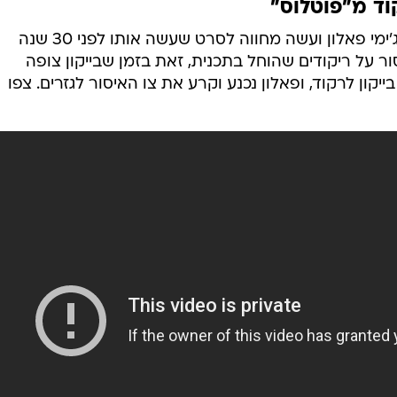
וד מ"פוטלוס"
קווין בייקון הגיע השבוע לתכניתו של ג'ימי פאלון ועשה מחווה לסרט שעשה אותו לפני 30 שנה 
ור על ריקודים שהוחל בתכנית, זאת בזמן שבייקון צופה
קון לרקוד, ופאלון נכנע וקרע את צו האיסור לגזרים. צפו