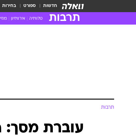
חדשות
ספורט
בחירות
תרבות
טלוויזיה
אירוויזיון
מוזי
חדשות הטלוויזיה
חדשו
ביקורת טלוויזיה
מוזי
צפייה ישירה
מוזי
טלוויזיה ישראלית
קשוב
טלוויזיה מחו"ל
קורד
סדרות מומלצות
קליפי
האח הגדול
הופע
תרבות
עוברת מסך: ה