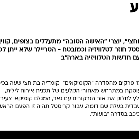
ע
חצי", יוצרי "האישה הטובה" מתעללים בצופים, קווין
יסטל חוזר לטלוויזיה וכמובטח - הטריילר שלא ייתן לכ
ם חדשות הטלוויזיה בארה"ב
רשת FX הודיעה השבוע כי הזמינה 13 פרקים מהסדרה "הקומיקאים"  קומדיה בת חצי שעה ב
עוסקת במתרחש מאחורי הקלעים של תכנית אירוח לילית,
לץ לחלוק את אור הזרקורים עם גאד, המגלם קומיקאי צעיר
בדית בעלת שם דומה. עבור קריסטל תהיה זו הפעם הראש
כיכב בסדרה "בועות".