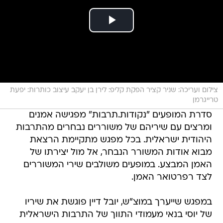
צילום ועריכה: שניר קציר הפקת קליפ: לירן בן יעקב עיצוב כותרות: יפעת
טרייגרמן
סדרת המופעים "נקודות.תרבות" מפגישה אמנים
ומרצים עם שיריהם של משוררים נבחרים מהתרבות
היהודית ישראלית. בכל מפגש מתקיימת הרצאת
מבוא אודות המשורר הנבחר, אל מול יצירתו של
האמן המבצע. במופעים משולבים שירי המשוררים
לצד רפרטואר האמן.
במפגש שייערך במוצ"ש, יובל דיין פוגשת את שיריו
של יוסי בנאי מעמודי התווך של התרבות הישראלית