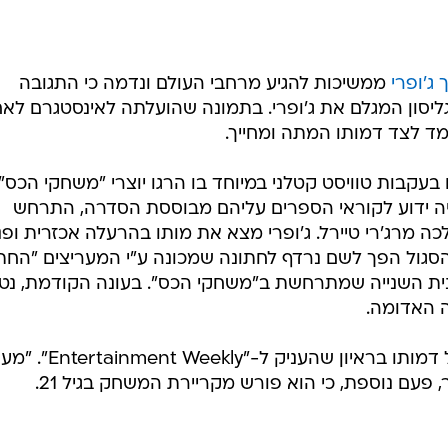
ג'ופרי
ממשיכות להגיע מרחבי העולם ונדמה כי התגובה
 גליסון המגלם את ג'ופרי. בתמונה שהועלתה לאינסטגרם לא
מד לצד דמותו המתה ומחייך.
בעקבות טוויסט קטלני במיוחד בו הרגו יוצרי "משחקי הכס"
יה ידוע לקוראי הספרים עליהם מבוססת הסדרה, התרחש
 מרג'רי טיירל. ג'ופרי מצא את מותו בהרעלה אכזרית ופני
סגול הפך לשם נרדף לחתונה שמכונה ע"י המעריצים "החת
לנית השנייה שמתרחשת ב"משחקי הכס". בעונה הקודמת, נט
 האדומה.
השחקן ג'ק גליסון התייחס למותה של דמותו בראיון שהעניק ל-"
 פעם נוספת, כי הוא פורש מקריירת המשחק בגיל 21.