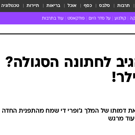
תרבות
סלבס
כסף
אוכל
בריאות
תיירות
טכנולוגיה
קה
קולנוע
על סדר היום
פודקאסט
עוד בתרבות
ת המוזיקה
מדיה
ביקורת סרטים
ספרות
ביקורת ספ
קה ישראלית
חדשות הקולנוע
במה
תיאטרון
חדשות הס
קה לועזית
טריילרים
אמנות
פרק ראשון
 מאוד
פרינג'
גיב לחתונה הסגולה?
רוי
הופעות חיות
לר!
ם וסינגלים
חמש המלצות - ואזהרה
ות חיות
כל הכתבות
30 שנה לחברים
כתבו לנו
את דמותו של המלך ג'ופרי די שמח מהתפנית החדה
עוד מרגש