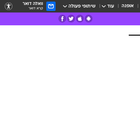
וואלה דואר
אופנה
עוד
שיתופי פעולה
קרא דואר
רים
פרות