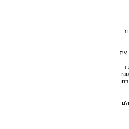
חר
 את
ו
ונה
בחו
Entertainment Weekly". "מעולם