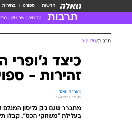
חדשות
ספורט
בחירות
תרבות
טלוויזיה
אירוויזיון
מוזי
חדשות הטלוויזיה
חדשו
ביקורת טלוויזיה
מוזי
תרבות
/
טלוויזיה
צפייה ישירה
מוזי
טלוויזיה ישראלית
קשוב
כיצד ג'ופרי ה
טלוויזיה מחו"ל
קורד
זהירות - ספוי
סדרות מומלצות
קליפי
האח הגדול
הופע
מערכת וואלה
17.4.2014 / 11:49
מתברר שגם ג'ק גליסון המגלם 
בעלילת "משחקי הכס". קבלו תי