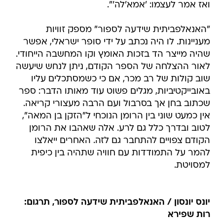
ואז אמר לעצמו: 'אמא'לה'".
"האנאלפביתית שידעה לספור" מספק זוויות
מעניינות. לו היה נכתב על ידי סופר ישראלי, אפשר
שהיה מייצר הד בזכות האומץ וקו המחשבה הייחודי.
לאור ההצלחה של הספר הקודם, ניתן לנחש שיעשה
שוב קולות של רב מכר, אם כי כשמסתכלים עליו
באובייקטיביות, מגלים פשוט עוד מאותו הדבר: ספר
שכתוב בחן אך בסרבול ועם הרבה מעצורי קריאה.
אין כמעט שוני בין הרומן הנוכחי ל"הזקן בן המאה",
לטוב ובדרך כלל גם לרע. אלה שאהבו את הרומן
הקודם צפויים להתחבר גם לזה. האחרים ייאלצו
להמר על התמודדות עם חוויה שתהיה בין כיפית
למסויטת.
יונס יונסון / האנאלפביתית שידעה לספור, תרגום:
רות שפירא