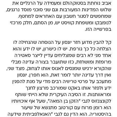
אביב נוחתת בסטוקהולם ומעמידה על הרגליים את
שלוש המדינות המעורבות וגם שני סוכני מוסד נרגנים,
שמחפשים לסגור חשבון עם האחראים למחטף.
לנומבקו ומשפחת קוויסט יש, מן הסתם, חלק מרכזי
בפרשייה הזו.
קל להבין מדוע חזר יונסון על הנוסחה שהנחילה לו
הצלחה כל כך גורפת. יש לו כישרון, יש לו ידע והוא
אחד מני לא רבים שמצליחים עדיין לייצר סאטירה
מרומזת ומושחזת, כזו שתועבר בצורה עדינה מבלי
שהקורא ירגיש שמנסים לאנוס אותו לצחוק. מצד שני,
ואין דרך עדינה יותר לומר זאת, הוא חפרן. יונסון
מתעכב על פרטי טריוויה רבים מדי על מנת להפגין
ידע ולפזר אותו באקט שמורכב מרצון לחנך
ומראוותנות. זו הסיבה העיקרית שלא הייתי שותף
לקונצנזוס לגבי "הזקן בן המאה", שעל אף איכויותיו
הוא רומן מרוח עם קורטוב מתנשא של שיעור
בהיסטוריה. הוא הדין גם לגבי "האנאלפביתית שידעה