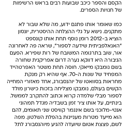
הקסם והספר כיכב שבועות רבים בראש הרשימות
של חנויות הספרים.
כמו שאומר אותו פתגם ידוע, מה שלא שבור לא
מתקנים. נישא על גלי ההצלחה ההיסטרית, יונסון
הוציא ב-2012 רומן נוסף תחת אותו קונספט 
"האנאלפביתית שידעה לספור", שראה פה לאחרונה
אור, שוב בתרגומה המשובח של רות שפירא. הפעם
הגיבורה היא דווקא נערה דרום אפריקנית שחורה
בשם נומבקו מייאקי. חוסה תחת משטר האפרטהייד
המפחיד של שנות ה-70. אף שהיא רק מנקת
מחראות בסוואטו של יוהנסבורג, אחד מאזורי המחייה
הקשים בעולם, נומבקו מצליחה בזכות כישרון מולד
לספור מבלי שלמדה קרוא וכתוב להתקרב לממשל.
בינתיים, על אותו ציר זמן בשבדיה מגדל תמהוני
אנטי-מלוכני בשם אינגמר קוויסט שני תאומים, להם
הוא מייעד מטרות מעניינות בהפלת השלטון. מפה
לשם, פצצת אטום שיועדה להגיע מיוהנסבורג לתל