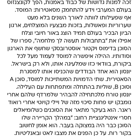
זכה למנות גדושות של כבוד באמנות, הפך לקונצנזוס
בעולם המערבי וידע להתחמק מסאטירות: המוסד.
אף שפעילותו לוותה לאורך השנים בלא מעט
שערוריות ופאשלות, בזכות מבצעיו המוצלחים, ארגון
הביון הבכיר בעולם תמיד הוצג באור חיובי וצלח
אפילו את "בתחבולות תעשה לך מלחמה", ספרו של
הסוכן בדימוס ויקטור אוסטרובסקי שחשף את הארגון
וסודותיו. ההילה איפשרה למוסד לעמוד מעל לכל
ביקורת, בוודאי כזו שמלעיגה אותו, ולא רק בישראל.
יונסון הוא אחד הבודדים שהכניסו אותו למסגרת
הסאטירית. שתי הדמויות המשתייכות למוסד, סוכן A
וסוכן B, שוליות בהתחלה ומתפתחות עם העלילה.
יונסון טורח מלכתחילה להבהיר שלמרדף שלהם אחרי
נומבקו יש פחות סיכוי מזה של ויילי קויוטי אחרי רואוד
ראנר. הוא בעיקר מתאר את הסוכנים כשלומיאלים
חסרי אינטליגנציית רחוב: "במהלך הקריירה שלו
הסוכן כבר היה במצוקה בעבר. הוא אומן לחשוב
בקור רוח. על כן הפנים את מצבו לאט ובאנליטיות.