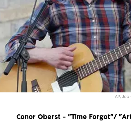
AP, Joe 
Conor Oberst - "Time Forgot"/ "Art