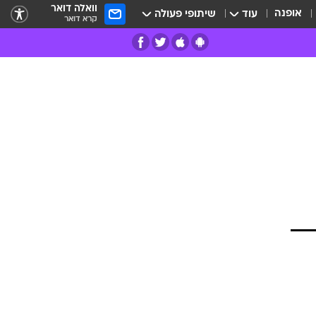
וואלה דואר
אופנה
עוד
שיתופי פעולה
קרא דואר
רים
פרות