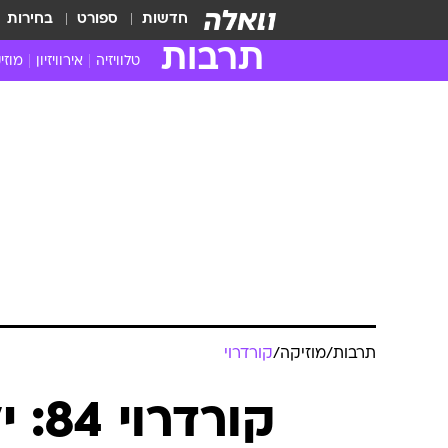
חדשות
ספורט
בחירות
תרבות
טלוויזיה
אירוויזיון
מוזי
חדשות הטלוויזיה
חדשו
ביקורת טלוויזיה
מוזי
צפייה ישירה
מוזי
טלוויזיה ישראלית
קשוב
טלוויזיה מחו"ל
קורד
סדרות מומלצות
קליפי
האח הגדול
הופע
תרבות
/
מוזיקה
/
קורדרוי
קור