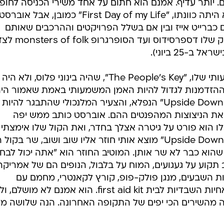
. יותר עדיף. אמנם הוא חתום על אחד משירי הכניסה לחופ
המושלמים בכל הזמנים, גם אם זו לא היתה כוונתו, "First Day of my Life" כמובן, אבל אוברס
ם כברייט אייז ובין אם בשלל הפרויקטים וההרכבים שאותם
הוביל בעשור האחרון, מלהקת הפאנק שלו דספרסידוס ועד הסופרגרופ  folk
ב-25 ביוני).
ב-2011 יצא האלבום האחרון המשמעותי שלו, "The People's Key", שהיה בינוני פלוס, ולא היה
הזדמנות לגדול להיות האמן המשמעותי באמת שאמור הי
להיות, אבל עכשיו מגיע "Upside Down Mountain" הנפלא, והצעיר המלנכולי שהתבגר לה
 בן 34, מראה שוב את הניצוצות המהפנטים ההם. אוברסט כותב ממש יפה
אילו הוא פורט על גיטרה אצלך בחדר, ואת הקול שלו אימצתי
מהרגע הראשון. ככה ש"Upside Down Mountain" מוצא אותי חוזר אליו שוב ושוב, שר בקו
 שהוא כבר לא שר אותן. המוטיב החוזר הוא "אתה יכול לבחו
 תקוע על געגועים, המוח על בלבול, הנופים הם של אמריקה
ות השבעים, מנגן פולק-פופ, קורץ לקאנטרי, מחמם עם
הרמוניות בעזרת חיזוק זר בדמות האחיות השבדיות לבית first aid kit. הוא אמנם לא מושלם
ה מהשירים הכי יפים של התקופה האחרונה. הנה שלושה מה