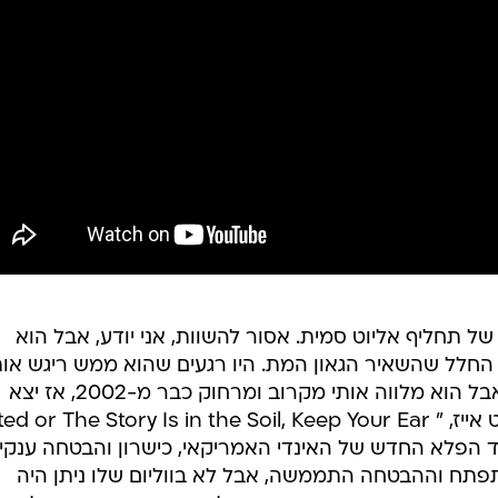
של תחליף אליוט סמית. אסור להשוות, אני יודע, אבל הוא
חלל שהשאיר הגאון המת. היו רגעים שהוא ממש ריגש אותי
ורגעים אחרים שבהם שכחתי ממנו, אבל הוא מלווה אותי מקרוב ומרחוק כבר מ-2002, אז יצא
האלבום הרביעי שלו תחת השם ברייט אייז, " d or The Story Is in the Soil, Keep Your Ear
to the G", הוא היה בן 22, ילד הפלא החדש של האינדי האמריקאי, כישרון והבטחה ענקי
פתח וההבטחה התממשה, אבל לא בווליום שלו ניתן היה