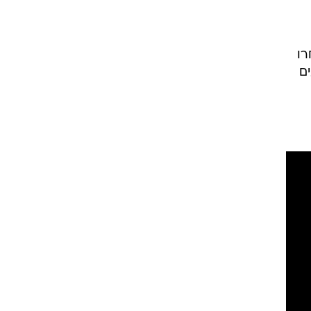
רו
ים