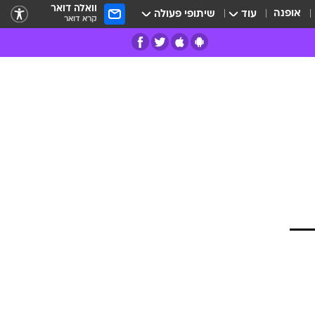
וואלה דואר
אופנה
עוד
שיתופי פעולה
קרא דואר
רים
פרות