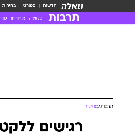
חדשות
ספורט
בחירות
תרבות
טלוויזיה
אירוויזיון
מוזי
חדשות הטלוויזיה
חדשו
ביקורת טלוויזיה
מוזי
צפייה ישירה
מוזי
טלוויזיה ישראלית
קשוב
טלוויזיה מחו"ל
קורד
סדרות מומלצות
קליפי
האח הגדול
הופע
תרבות
/
מוזיקה
רגישים ללקטו