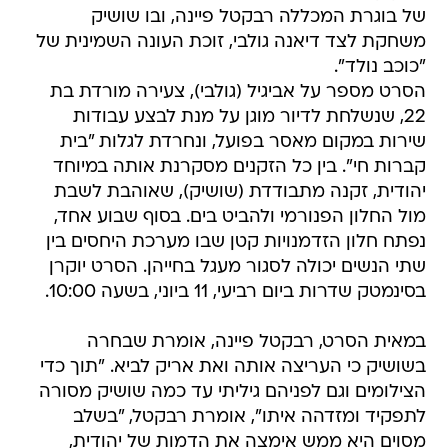
של בוגרת המכללה רבקטל פיינה, ובו שושיק
משחקת לצד דיאנה גולבי, זוכת העונה השמינית של
"כוכב נולד".
הסרט מספר על אביגיל (גולבי), צעירה מורדת בת
22, שנשלחת לדיור מוגן על מנת לבצע עבודות
שירות במקום מאסר בפועל, ונחרדת לגלות "בית
קברות חי". בין כל הזקנים מסקרנת אותה במיוחד
יהודית, זקנה מתבודדת (שושיק), שאוהבת לשבת
מול החלון הפנורמי ולהביט בים. בסוף שבוע אחד,
נפתח חלון הזדמנויות קטן שבו מערכת היחסים בין
שתי הנשים יכולה לסגור מעגל בחייהן. הסרט יוקרן
בסינמטק שדרות ביום רביעי, 11 ביוני, בשעה 10:00.
במאית הסרט, רבקטל פיינה, אומרת שבחרה
בשושיק כי העריצה אותה ואת אריק לביא. "תוך כדי
הצילומים וגם לפניהם גיליתי עד כמה שושיק מסורה
לתפקיד ומזדהה איתו", אומרת רבקטל, "בשלב
מסוים היא ממש אימצה את הדמות של יהודית,