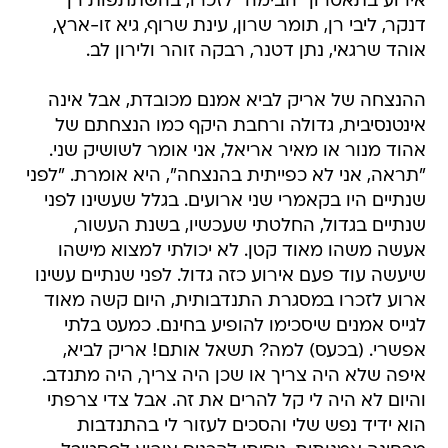
אירוע בתאטרון "הבימה" לזכרו, בהשתתפות רן
דנקר, ליבי רן, תומר שרון, עינת שרוף, גיא זו-ארץ,
אוהד שרגאי, נתן דטנר, רבקה זוהר ולירון לב.
ההנצחה של אריק לביא אמנם מכובדת, אבל אינה
אינטנסיבית, גדולה ורחבת היקף כמו הנצחתם של
אהוד מנור או מאיר אריאל, אני אומר לשושיק שני.
"תראה, אני לא כפייתית בהנצחה", היא אומרת. "לפני
שנתיים היו בקאמרי שני ארועים. בגלל שעשינו לפני
שנתיים בגדול, החלטתי שעכשיו, בשנת העשור,
אעשה משהו מאוד קטן. לא יכולתי למצוא מישהו
שיעשה עוד פעם אירוע כזה גדול. לפני שנתיים עשינו
ארוע לזכרו במסגרת התנדבותית, היום קשה מאוד
לגייס אמנים שיסכימו להופיע בחינם. כמעט בלתי
אפשרי. (בכעס) למה? תשאל אותם! אריק לביא,
איפה שלא היה צריך או שכן היה צריך, היה מתנדב.
והיום לא היה לי קל להרים את זה. אבל צדי צרפתי
הוא ידיד נפש שלי והסכים לעזור לי בהתנדבות