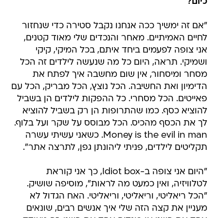
כיום?
"אם זה ימשיך ככה אנחנו נקבל סטירה כדי שנחזור
לחיים האמיתיים. מאחר והנכדים שלי מאוד קטנים,
אני צופה לפעמים ביחד איתם, בכל המיקי, קיקי
ושמיקי. תראה, היום כל מה שנעשה לילדים זה הכל
מסחר ומיסחור, אין שום מחשבה איך לפתח את
הדימיון ואת החשיבה. הכל נוצץ, הכל מבריק, הכל עם
פאייטים. הכל מסחרי. כל ההפקות לילדים הן בשביל
להוציא כסף. כמו שהתרופות הן רק בשביל להוציא
לך את הכסף מהכיס. הכל מבוסס על שקר ועל בלוף.
Money is the evil in man. כשאני עשיתי עשרה
תקליטים לילדים, פניתי ליהונתן גפן, לתרצה אתר".
"היום אני צופה ב-Idiot box, כך אני קוראת
לטלוויזיה, ואין כמעט מה לראות", מוסיפה שושיק.
"הכל ריאליטי, וריאליטי, וריאליטי. האח הגדול לא
מעניין את קצה הזה שלי איך אנשים רבים, שונאים