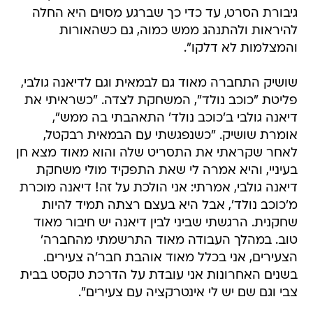
גיבורת הסרט, עד כדי כך שברגע מסוים היא החלה
להיראות ולהתנהג ממש כמוה, גם כשהאורות
והמצלמות לא דלקו".
שושיק התחברה מאוד גם לבמאית וגם לדיאנה גולבי,
פליטת "כוכב נולד", המשחקת לצדה. "כשראיתי את
דיאנה גולבי ב'כוכב נולד' התאהבתי בה ממש",
אומרת שושיק. "כשנפגשתי עם הבמאית רבקטל,
לאחר שקראתי את התסריט שלה והוא מאוד מצא חן
בעיניי, והיא אמרה לי שאת התפקיד מולי משחקת
דיאנה גולבי, אמרתי: אני הולכת על זה! דיאנה מוכרת
מ'כוכב נולד', אבל היא בעצם רצתה תמיד להיות
שחקנית. הרגשתי שביני לבין דיאנה יש חיבור מאוד
טוב. במהלך העבודה מאוד התרשמתי מהחברה'
הצעירים, אני בכלל מאוד אוהבת חבר'ה צעירים.
בשנים האחרונות אני עובדת על הדרכת טקסט בבית
צבי וגם שם יש לי אינטרקציה עם צעירים".