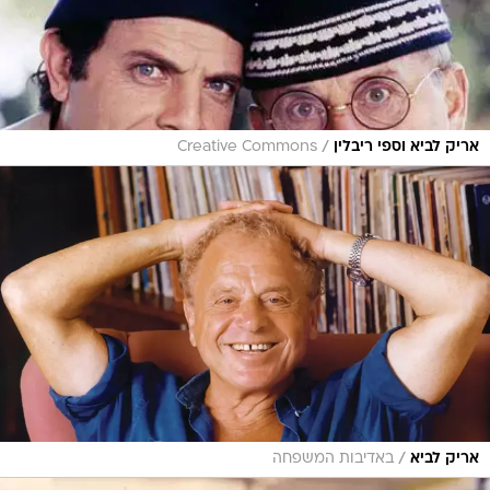
/
אריק לביא וספי ריבלין
Creative Commons
/
אריק לביא
באדיבות המשפחה