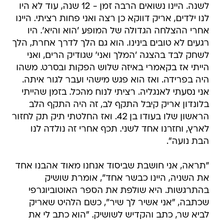
לשנה. היינו נשואים הרבה זמן - 12 שנה, עוד לא היו
לנו ילדים, אריק דווקא כן רצה ואני פחות רציתי. היינו
אחרי ההצלחה הגדולה של המופע 'הוא והיא'. היו
רגעים לא טובים בינינו. הוא גם הלך לדרך אחרת, הלך
לשחק לבד בהצגה 'המלך ואני' שגודיק הרים, ואני
הייתי אז בקאמרי באיזה שלוש הפקות ובסרט. משהו
היה בפרידה. ואז הוא פגש מישהי ועבר לגור איתה.
אני נסעתי לאנגליה. רציתי לנוח מהכל. בזמן שהייתי
בלונדון אריק קיבל התקף לב, זה היה התקף הלב
הראשון שלו בעודו בן 42. ואז החלטתי תיק תק לחזור
לארץ, וחזרנו אחד לשני. תכף אחרי זה נולדה לנו
הבת נועה".
"תראה, אני חושבת שביסוד אנחנו מאוד אהבנו אחד
את השניה, היינו כבשר אחד", אומרת שושיק
בהתרגשות. היא שולפת את הספר האוטוביוגרפי
שכתבה, "אני אשיר לך שיר", כשם הלהיט שאריק
לביא שר, כתב והקדיש לשושיק. "הוא כתב לי את