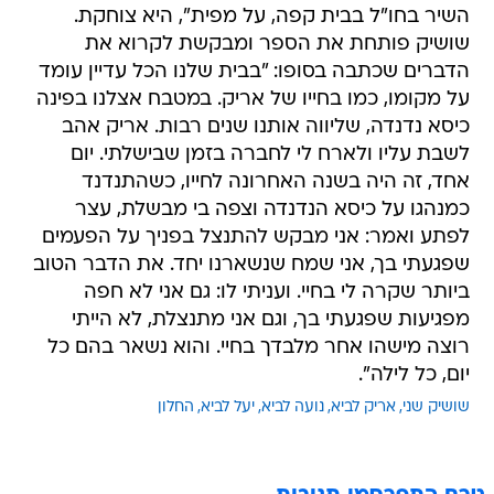
השיר בחו"ל בבית קפה, על מפית", היא צוחקת.
שושיק פותחת את הספר ומבקשת לקרוא את
הדברים שכתבה בסופו: "בבית שלנו הכל עדיין עומד
על מקומו, כמו בחייו של אריק. במטבח אצלנו בפינה
כיסא נדנדה, שליווה אותנו שנים רבות. אריק אהב
לשבת עליו ולארח לי לחברה בזמן שבישלתי. יום
אחד, זה היה בשנה האחרונה לחייו, כשהתנדנד
כמנהגו על כיסא הנדנדה וצפה בי מבשלת, עצר
לפתע ואמר: אני מבקש להתנצל בפניך על הפעמים
שפגעתי בך, אני שמח שנשארנו יחד. את הדבר הטוב
ביותר שקרה לי בחיי. ועניתי לו: גם אני לא חפה
מפגיעות שפגעתי בך, וגם אני מתנצלת, לא הייתי
רוצה מישהו אחר מלבדך בחיי. והוא נשאר בהם כל
יום, כל לילה".
שושיק שני
אריק לביא
נועה לביא
יעל לביא
החלון