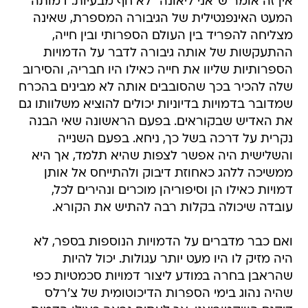
אין זה אומר ש"אני ליאונה" לא חף מבעיות. דמותה
המעט האינפנטילית של הגיבורה המספרת, שאינה
מצליחה להפריד בין העולם הספרותי ובין חייה,
ההתעקשות של אותה גיבורה לדבר על הדמויות
הספרותיות שליוו את חייה כאילו היו חבריה, והסירוב
שלה להכיר בכך שהסובבים אותה לא מבינים בהכרח
שמדובר בדמויות בדיוניות יכולים להוציא משלוותו גם
את האדיש שבקוראים. בפעם הראשונה שאי הבנה
נקרית על דרכה בשל כך, ניחא. בפעם השנייה
והשלישית היה אפשר לצפות שהיא תלמד, אך היא
ממשיכה ללהג כאחוזת דיבוק ולהתייחס אל אותן
דמויות כאילו הן וסיפוריהן מוכרים ונהירים לכל,
עובדה שיכולה בקלות רבה להתיש את הקורא.
ואם כבר מדברים על הדמויות הנוספות בספר, לא
היה מזיק לו היו מעט יותר עגולות. יכול להיות
שהראבן בחרה במודע ליצור דמויות סכמטיות כפי
שהיה נהוג בימי הספרות הדיכוטומית של צ'רלס