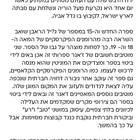
ירח הדבש שלה עם העולם מסתיים במפתיע כאשר
יום אחד היא נקרעת מעל הוריה ונשלחת עם סבתה
לארץ ישראל, לקיבוץ בו גדל אביה.
ספרה החדש וה-15 במספר של ג?יל הראבן שואב
השראה רבה מהרומנים הפיקרסקיים של המאה ה-
18 וה- 19, כך לפחות מוצהר על גבו של הספר. שני
מוטיבים חשובים של ז'אנר ספרותי זה אכן באים לידי
ביטוי בספר ומצדיקים את המוניטין שהוא מנסה
לרכוש לעצמו. כמו הרומנים הפיקרסקיים הקלאסיים,
גם ספר זה עוקב אחר גיבורה דחויה חברתית שנכפה
עליה לצאת לנדודים ולעזוב את המקום המוגן שלה.
מוטיבים נוספים המאפיינים ז'אנר זה ובאים לידי ביטוי
בספר הם צירופי מקרים שמקדמים את העלילה
לכיוונים בלתי צפויים, עיסוק במושגי "טוב" ו"רע"
וביקורת חברתית נוקבת כנגד קבוצות מסוימות. אבל
על כך בהמשך.