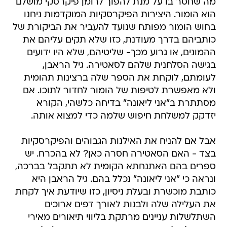
מה שחסר בו על מנת להפוך לרומן פיקרסקי מושלם
הוא הומור. היצירות הפיקרסקיות המוקדמות ניחנו
בחוש הומור מפותח שנועד להעביר את הביקורת של
כותביהם בדרך מעודנת, כזו שלא תקים עליהם את
ההמונים, או גרוע מכך- שליטיהם, שלא היו ידועים
בגישה הסלחנית שלהם לסאטירה. גיל הראבן,
לעומתם, לוקחת את הספר שלה ברצינות תהומית
ולא מאפשרת לטיפות של הומור לחדור לתוכו. אם
מסתתרת ב"אני ליאונה" בדיחה כלשהי, הקורא
יזדקק למשלחת חיפוש שלמה כדי למצוא אותה.
אבל אם להניח את האילנות הגבוהים והפיקרסקיות
בצד - האם הסאטירה חסרה כאן? לא בהכרח. יש
ספרים בהם האתנחתא הקומית לא תתקבל בברכה,
ונראה כי "אני ליאונה" נכלל בהם. גיל הראבן היא
כותבת מוכשרת ובעלת ניסיון, כזו שיודעת איך לקחת
את העלילה שלה ולבנות לאורך דפים ארוכים
השתלשלות עניינים מרתקת בליווי תיאורים מאירי