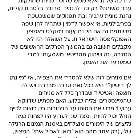
לדרכה של זו, אלא ממש שלוש דמויות שחולקות
עבר משותף? רק כדי להזכיר  מדובר בלסבית קולית,
נהגת מונית ערביה ובת תפנוקים שמשכשכת
בפריבילגיות. אי אפשר לדמיין שתהיה להן שפה
משותפת גם אם היו נתקעות במקלט באמצע
האפוקליפסה הישראלית. על השאלה הזו לא
מקבלים תשובה גם בהמשך הפרקים הראשונים של
הסדרה, וזה שיהוק תסריטאי משמעותי למדי
שמערער את האמון.
אם מניחים לזה שלא להטריד את הצפייה, אז "מי נתן
לך רישיון?" היא בכל זאת סדרה מבדרת ויש לה
חוצפה ואטיטיוד שבדרך כלל לא מניחים
שהמיינסטרים יצליח לבלוע. האם מפתיע שדווקא
ערוץ 1 פרש את חסותו על הבחורות רק רוצות לכייף
הזה? יכול להיות, ומצד שני לערוץ היו לפחות כמה
גליצ'ים של הימורים מוצלחים באמנת הנמנום הרגילה
שלו, (רק אחד מהם הוא "בואו לאכול איתי" המצוין,