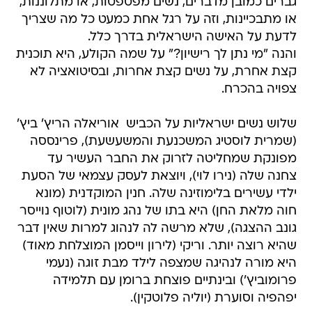
גברים כמובן מדברים, נשים מפטפטות, או מתלוננות,
או מתבכיינות, וזה על רגל אחת כמעט כל מה שצריך
לדעת על האישה הישראלית בדרך כלל.
והנה "מי נתן לך רישיון?" על שמה הקולע, היא תוכנית
קצת אחרת, על נשים קצת אחרות, ובסיטואציה לא
צפויה בהכרח.
שלוש נשים ישראליות על הכביש  אוריאלה הריץ' ביץ'
(שמרית לוסטיג המשכנעת והמשעשעת), פרינססה
מפונקת שמחליטה לזרוק את החבר העשיר עד
צחנה שלה (נירו לוי), ויוצאת לעסק עצמאי של הסעת
ילדי עשירים בלימוזינה שלה. חנין המוקדנית (מונא
חוה מלאת החן) היא בתו של נהג מונית (לוטוף נוייסר
גונב ההצגה), שלא מרשה לה לנהוג למרות שאין דבר
שהיא רוצה יותר. וריקי (לירון וייסמן המוצלחת מאוד)
היא מורה לנהיגה שמצפה לילד מבת זוגה (נעמי
פרומוביץ') ובינתיים פוצחת ברומן עם תלמידה
יפהפיה וסוערת (יוליה פלוטקין).