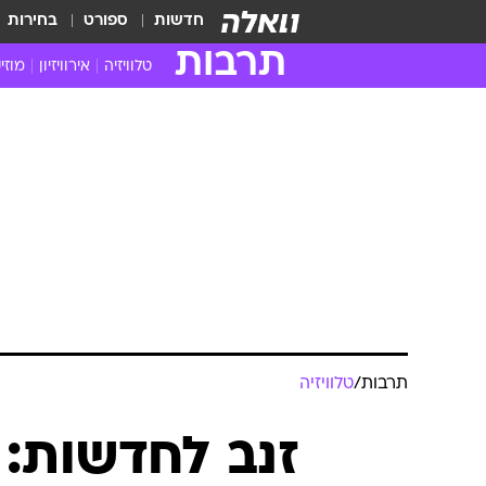
חדשות
ספורט
בחירות
תרבות
טלוויזיה
אירוויזיון
מוזי
חדשות הטלוויזיה
חדשו
ביקורת טלוויזיה
מוזי
צפייה ישירה
מוזי
טלוויזיה ישראלית
קשוב
טלוויזיה מחו"ל
קורד
סדרות מומלצות
קליפי
האח הגדול
הופע
תרבות
/
טלוויזיה
זנב לחדשות: 