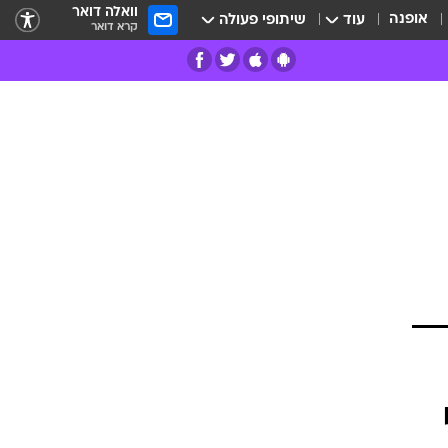
וואלה דואר
אופנה
עוד
שיתופי פעולה
קרא דואר
רים
פרות