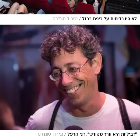
/
לא היו בדיחות על כיפת ברזל
נמרוד סונדרס
/
"דביליות היא ערך מקודש". דני קרפל
נמרוד סונדרס