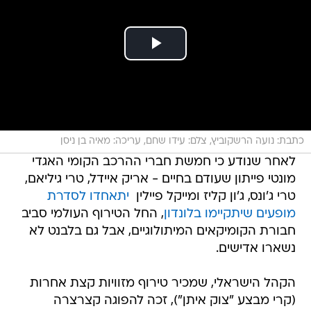
כתבת: נועה הרשקוביץ, צלם: עידו שחם, עריכה: מאיה בן ניסן
לאחר שנודע כי חמשת חברי ההרכב הקומי האגדי
מונטי פייתון שעודם בחיים - אריק איידל, טרי גיליאם,
טרי ג'ונס, ג'ון קליז ומייקל פיילין 
יתאחדו לסדרת
מופעים שיתקיימו בלונדון
, החל הטירוף העולמי סביב
חבורת הקומיקאים המיתולוגיים, אבל גם בלבנט לא
נשארו אדישים.
הקהל הישראלי, שמכיר טירוף מזוויות קצת אחרות
(קרי מבצע "צוק איתן"), זכה להפוגה קצרצרה