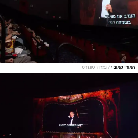
/
האודי קאובוי
נמרוד סונדרס