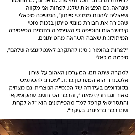
לוואלה! תרבות. "הכל הזוי פה. גם אנחנו, גם ההומור
שנראה, גם המציאות שלנו. לפחות אני מקווה
שאצליח ליהנות ממונטי פייתון", המשיכה מיכאלי
שהכירה את חבורת מונטי פייתון בזכות מוטי
קירשנבאום והוסיפה כי האנימציה בתכנית הסאטירה
המיתולוגית שאבה השראה מהפייתונים.
"לפחות בהומור ניסינו להתקרב לאינטליגנציה שלהם",
סיכמה מיכאלי.
למקרה שתהיתם, המערכון האהוב על שרון
אלכסנדר הוא המערכון בו זוג "מסרב להשתמש
בקונדומים בעידודה של הכנסייה הנוצרית. גם מצחיק
מאוד וגם חריף מאוד", והדבר הכי חשוב שהקומיקאי
והתסריטאי קרפל למד מהפייתונים הוא "לא לקחת
שום דבר ברצינות. בעיקר".