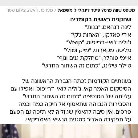
/
משפט שווה פרס? פיטר דינקלייג' משמאל
מערכת וואלה, צילום מסך
שחקנית ראשית בקומדיה
לינה דנהאם, "בנות"
אידי פאלקו, "האחות ג'קי"
ג'וליה לואי-דרייפוס, "Veep"
מליסה מקארתי, "מייק ומולי"
איימי פוהלר, "מחלקת גנים ונוף"
טיילר שילינג, "כתום זה השחור החדש"
בשנתיים הקודמות זכתה הגברת הראשונה של
הסיטקום האמריקאי, ג'וליה לואי-דרייפוס, ואפילו עם
עלייתה של הסנסציה "כתום זה השחור החדש"
והסבירות הגבוהה שתאסוף אל חיקה כמה וכמה
פרסים, אין סיבה להאמין שג'וליה לא תזכה גם הפעם
על תפקידה האדיר כסגנית הנשיא האמריקאי.