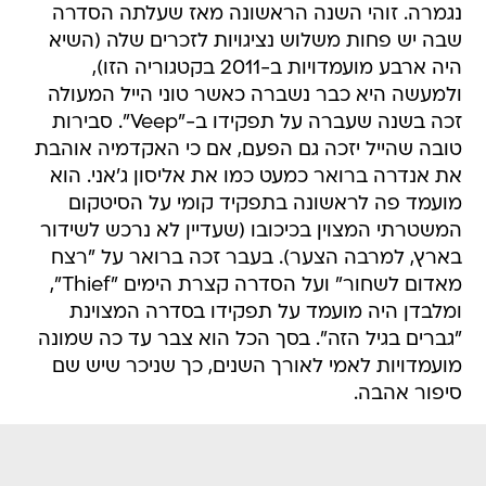
נגמרה. זוהי השנה הראשונה מאז שעלתה הסדרה
שבה יש פחות משלוש נציגויות לזכרים שלה (השיא
היה ארבע מועמדויות ב-2011 בקטגוריה הזו),
ולמעשה היא כבר נשברה כאשר טוני הייל המעולה
זכה בשנה שעברה על תפקידו ב-"Veep". סבירות
טובה שהייל יזכה גם הפעם, אם כי האקדמיה אוהבת
את אנדרה ברואר כמעט כמו את אליסון ג'אני. הוא
מועמד פה לראשונה בתפקיד קומי על הסיטקום
המשטרתי המצוין בכיכובו (שעדיין לא נרכש לשידור
בארץ, למרבה הצער). בעבר זכה ברואר על "רצח
מאדום לשחור" ועל הסדרה קצרת הימים "Thief",
ומלבדן היה מועמד על תפקידו בסדרה המצוינת
"גברים בגיל הזה". בסך הכל הוא צבר עד כה שמונה
מועמדויות לאמי לאורך השנים, כך שניכר שיש שם
סיפור אהבה.