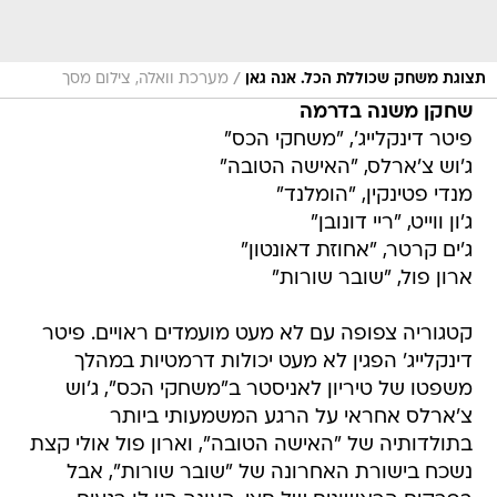
/
תצוגת משחק שכוללת הכל. אנה גאן
מערכת וואלה, צילום מסך
שחקן משנה בדרמה
פיטר דינקלייג', "משחקי הכס"
ג'וש צ'ארלס, "האישה הטובה"
מנדי פטינקין, "הומלנד"
ג'ון ווייט, "ריי דונובן"
ג'ים קרטר, "אחוזת דאונטון"
ארון פול, "שובר שורות"
קטגוריה צפופה עם לא מעט מועמדים ראויים. פיטר
דינקלייג' הפגין לא מעט יכולות דרמטיות במהלך
משפטו של טיריון לאניסטר ב"משחקי הכס", ג'וש
צ'ארלס אחראי על הרגע המשמעותי ביותר
בתולדותיה של "האישה הטובה", וארון פול אולי קצת
נשכח בישורת האחרונה של "שובר שורות", אבל