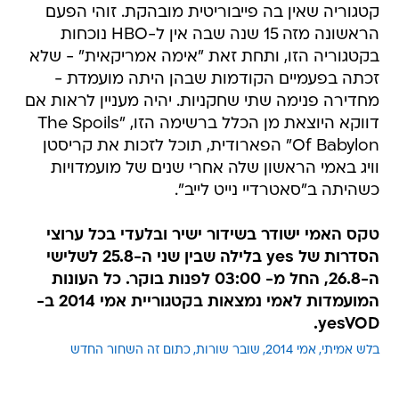
קטגוריה שאין בה פייבוריטית מובהקת. זוהי הפעם
הראשונה מזה 15 שנה שבה אין ל-HBO נוכחות
בקטגוריה הזו, ותחת זאת "אימה אמריקאית" - שלא
זכתה בפעמיים הקודמות שבהן היתה מועמדת -
מחדירה פנימה שתי שחקניות. יהיה מעניין לראות אם
דווקא היוצאת מן הכלל ברשימה הזו, "The Spoils
Of Babylon" הפארודית, תוכל לזכות את קריסטן
וויג באמי הראשון שלה אחרי שנים של מועמדויות
כשהיתה ב"סאטרדיי נייט לייב".
טקס האמי ישודר בשידור ישיר ובלעדי בכל ערוצי
הסדרות של yes בלילה שבין שני ה-25.8 לשלישי
ה-26.8, החל מ- 03:00 לפנות בוקר. כל העונות
המועמדות לאמי נמצאות בקטגוריית אמי 2014 ב-
yesVOD.
בלש אמיתי
אמי 2014
שובר שורות
כתום זה השחור החדש