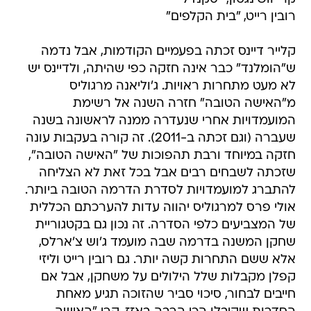
רובין רייט, "בית הקלפים"
קלייר דיינס זכתה בפעמיים הקודמות, אבל נדמה
ש"הומלנד" כבר אינה חזקה כפי שהיתה, ולדיינס יש
לא מעט מתחרות ראויות. ג'וליאנה מרגוליס
מ"האישה הטובה" חזרה השנה אל רשימת
המועמדויות אחרי שנעדרה ממנה לראשונה בשנה
שעברה (וגם זכתה ב-2011). זה קורה בעקבות עונה
חזקה במיוחד ורבת תהפוכות של "האישה הטובה",
שזכתה לשבחים רבים אבל בכל זאת לא הצליחה
להתברג למועמדויות לסדרת הדרמה הטובה ביותר.
אולי פרס למרגוליס יהווה עדות להערכתם הכללית
של המצביעים כלפי הסדרה. זה נכון גם בקטגוריית
שחקן המשנה בדרמה שבה מועמד ג'וש צ'ארלס,
אלא ששם התחרות קשה יותר. גם רובין רייט וליזי
קפלן מקבלות שלל הילולים על משחקן, אבל אם
חייבים לבחור, סיכוי סביר שהזוכה תגיע מאחת