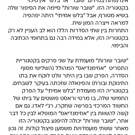
אינו נפתח במילים "שובר" או "בלש" אין סיכוי
בקטגוריה הזו. "שובר שורות" סיימה את הסיפור שלה
בשיא מטורף, אבל "בלש אמיתי" היתה יפהפיה
למראה וייצרה המון שיח.
התחרות בין שתי הסדרות הללו הוא לב העניין לא רק
בקטגוריה הזו, אלא במידה רבה גם בתחומי הכתיבה
והבימוי.
"שובר שורות" מועמדת על שני פרקים בקטגוריית
התסריט  "אוזימנדיאס" המהולל (השלישי מסוף
הסדרה, הפרק שבו בין היתר וולט לוקח את בתו
התינוקת ובורח) והפינאלה שזכתה בעיקר לשבחים.
בקטגוריה הזו מועמדת "בלש אמיתי" על הפרק
החמישי שלה, בו מרטי וראסט פושטים על ביתו של
החשוד המרכזי בפרשה שחקרו, רג'י לאדו. גם אם
קשה להשוות בין "אוזימנדיאס" המופלא לבין כל דבר
אחר, "שובר שורות" יכולה להיפגע בקטגוריה הזו
מאחר ששתי מועמדויות משמען פיצול קולות. זה נכון