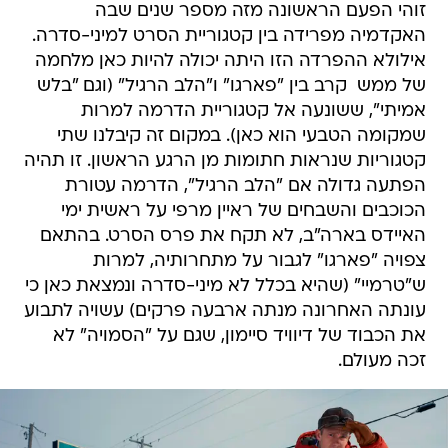
זוהי הפעם הראשונה מזה מספר שנים שבה
האקדמיה מפרידה בין קטגוריית הסרט למיני-סדרה.
אילולא ההפרדה הזו היתה יכולה להיות כאן מלחמה
של ממש  קרב בין "פארגו" ו"הלב הרגיל" (וגם "בלש
אמיתי", ששונעה אל קטגוריית הדרמה למרות
שמקומה הטבעי הוא כאן). במקום זה קיבלנו שתי
קטגוריות שנראות חתומות מן הרגע הראשון. זו תהיה
הפתעה גדולה אם "הלב הרגיל", הדרמה עטורת
הכוכבים והשבחים של ראיין מרפי על ראשית ימי
האיידס בארה"ב, לא תקח את פרס הסרט. בהתאם
צפויה "פארגו" לגבור על מתחרותיה, למרות
ש"טרמיי" (שהיא בכלל לא מיני-סדרה ונמצאת כאן כי
עונתה האחרונה מנתה ארבעה פרקים) עשויה לתבוע
את הכבוד של דיוויד סיימון, שגם על "הסמויה" לא
זכה מעולם.