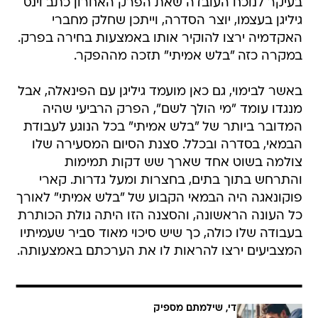
בעיקר לנוכח העובדה שאת הפרק האחרון כתב וינס
גיליגן בעצמו, יוצר הסדרה, וייתכן שחלק מחברי
האקדמיה ירצו להוקיר אותו באמצעות בחירה בפרק.
במקרה כזה "בלש אמיתי" תזכה מההפקר.
באשר לבימוי, גם כאן מועמד גיליגן עם הפינאלה, אבל
מנגדו עומד "מי הולך לשם", הפרק הרביעי שהיה
המדובר ביותר של "בלש אמיתי" בכל הנוגע לעבודת
הבמאי, בסדרה ובכלל. סצנת הסיום המסעירה שלו
צולמה בשוט אחד שארך שש דקות תמימות
והתרחש בתוך בתים, בחצרות ומעל גדרות. קארי
פוקונאגה היה הבמאי הקבוע של "בלש אמיתי" לאורך
כל העונה הראשונה, והסצנה הזו היתה גולת הכותרת
בעבודה שלו כולה, כך שיש סיכוי מאוד סביר שעמיתיו
המצביעים ירצו להראות לו את הערכתם באמצעותה.
די, שילמתם מספיק