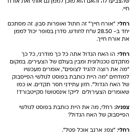
שהצביעו לה והאם הוא מוכן לממן גם אותי ואת אורח
חיי.
רחלי
: "אורח חייך" זה חתול ואופרות סבון. זה מסתכם
יחד ב- 28.50 ש"ח לחודש. סדרן בסופר יכול לממן
את אורח חייך.
רחלי
: הו האח הגדול אתה כל כך מודרני, כל כך
מתקדם טכנולוגית ומבין בעולם של הצעירים. במקום
"מה את רוצה להגיד לצופים", אומרים מעכשיו
למודחים "מה היית כותבת בפוסט לגולשי הפייסבוק
של האח הגדול". חזון עתידני חסר תקדים. או כמו
שאומרים הצעירולים  לייק! אינסטוש! סקייטבורד!
צפניה
: רחלי, מה את היית כותבת בפוסט לגולשי
הפייסבוק של האח הגדול?
רחלי
: "צפו: ארנב אוכל פטל".