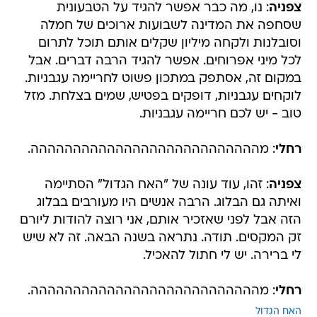
צפניה
: נו, מה כבר אפשר להגיד על הטבעונית
שסחפה את המדינה לשבועות ארוכים של חמלה
וסובלנות ולקחה מיליון שקלים אותם תוכל לתרום
לכל מיני אפרוחים. אפשר להגיד הרבה דברים. אבל
במקום זה, אסתפק במתכון פשוט לחריימה עגבניות.
לוקחים עגבניות, דופקים בפטיש, שמים בצלחת. מזל
טוב - יש לכם חריימה עגבניות.
רחלי
: מההההההההההההההההההההההההההה.
צפניה
: זהו, עוד עונה של "האח הגדול" הסתיימה
ואיתה גם הבלוג. הרבה אנשים היו מעורבים בבלוג
הזה אבל לפני שאזכיר אותם, אני רוצה להודות ליורם
זק המקסים. תודה. נתראה בשנה הבאה. זה לא שיש
לי ברירה. יש לי חתול להאכיל.
רחלי
: מההההההההההההההההההההההההההה.
האח הגדול