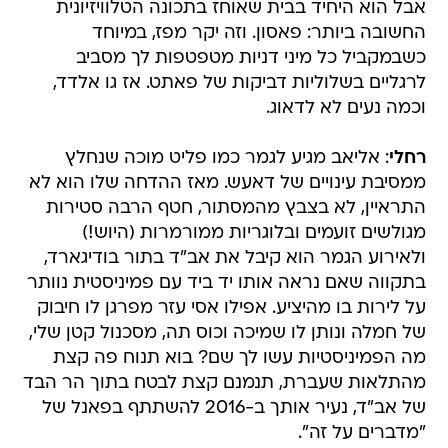
אבל הוא היחיד בבית שאוחז בתכונה הטלוויזיונית
החשובה ביותר: פאסון. וזה יקר מפז, במיוחד
כשבמקביל כל מיני דניות מטפטפות לך מסביב
לרגליים בשלוליות דביקות של פאתט. אז גו אלדד,
וכמה נעים לא לדאוג.
רחלי
: אליאב מגיע לגמר כמו פליט מוכה שנחלץ
ממסיבת עינויים של דאעש. מאז ההדחה שלו הוא לא
התראיין, לא בצבץ מהמסתור, חטף הרבה סטירות
מגולשים זועמים ובלוגריות ממורמרות (היוש!)
ולאירוע הגמר הוא קיבל את אב"ד בתור בודיגארד,
בתקווה שאם נראה אותו יד ביד עם פמיניסטית נוותר
על לירות בו מהיציע. אפילו אסי עזר מפרגן לו חיבוק
של חמלה ונותן לו שמיכה וכוס תה, מסכנול קטן שלי,
מה הפמיניסטיות עשו לך שם? בוא תנוח פה קצת
מהתלאות שעברת, תנמנם קצת לבטח בתוך הר הבד
של אב"ד, נעיר אותך ב-2016 להשתתף בפאנל של
"מדברים על זה".