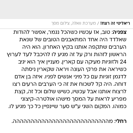
/
ריאליטי זה רצח!
מערכת וואלה, צילום מסך
צפניה
: טוב, אז עכשיו כשהכל נגמר, אפשר להודות
שאלדד היה אחד המתאבנים הטובים של שנאת
הערבים שתקפה אותנו בקיץ האחרון. הוא היה
הראשון לזהות ורק על זה מגיע לו להיכבל לעד לערוץ
24 ולזוגיות מעיקה עם קארין. מעניין איך הוא יגיב
כשיראה את פרקי העונה ויראה שקארין ניסתה
לדגמן זוגיות עם כל מיני אנשים לפניו. איזה בן אדם
דוחה. היה קל לשכוח את זה כי הערבים הרעים רצו
לרצוח אותנו אבל עכשיו, כשיש שלום וכל זה, קצת
מפריע לראות על המסך מישהו אולטרה-קיצוני
כמוהו. המקום השני ע"ש סער שיינפיין כל כך מגיע לו.
רחלי
: מההההההההההההההההההההההההההה.