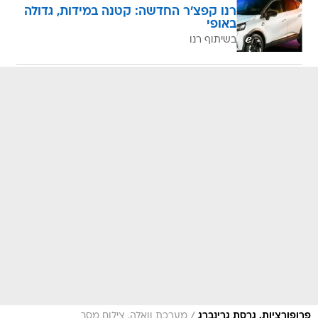
רנו קפצ'ר החדשה: קטנה במידות, גדולה
באופי
בשיתוף רנו
/
פרופורציות. גרסת גרינברג
מערכת וואלה, צילום מסך