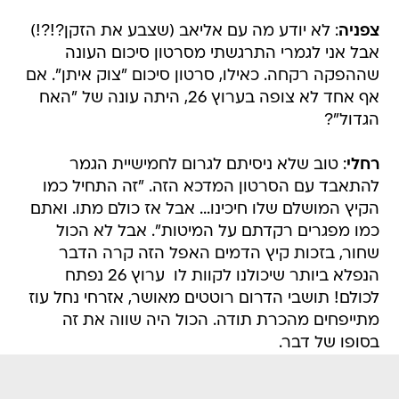
צפניה
: לא יודע מה עם אליאב (שצבע את הזקן?!?!)
אבל אני לגמרי התרגשתי מסרטון סיכום העונה
שההפקה רקחה. כאילו, סרטון סיכום "צוק איתן". אם
אף אחד לא צופה בערוץ 26, היתה עונה של "האח
הגדול"?
רחלי
: טוב שלא ניסיתם לגרום לחמישיית הגמר
להתאבד עם הסרטון המדכא הזה. "זה התחיל כמו
הקיץ המושלם שלו חיכינו... אבל אז כולם מתו. ואתם
כמו מפגרים רקדתם על המיטות". אבל לא הכול
שחור, בזכות קיץ הדמים האפל הזה קרה הדבר
הנפלא ביותר שיכולנו לקוות לו  ערוץ 26 נפתח
לכולם! תושבי הדרום רוטטים מאושר, אזרחי נחל עוז
מתייפחים מהכרת תודה. הכול היה שווה את זה
בסופו של דבר.