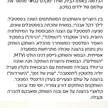
הכלואה באותו הבית, ואילו "מקלט #02" מתאר את
עולמם של ילדים בסיכון.
בין היוצרים והשחקנים המשתתפים השנה בפסטיבל:
לילך דקל אבנרי, במאית שזכתה בפסטיבלים שונים,
מגיעה לפסטיבל עם הצגה המבוססת על המיתולוגיה
היוונית. ג'ורג' אסקנדר ("הומלנד", "הרודן") בתפקיד
האסיר הפלסטיני המשוחרר מהכלא. השחקן הוותיק
נתן נתנזון בהצגה שכולה מתרחשת במסעדה
אסייתית. הבמאי והשחקן ג'ייסון דנינו הולט (MTV,
"הנפילים"). הבמאית והיוצרת הוותיקה חנה ואזנה
גרינולד בעבודה משותפת עם הבובנאית ג'קלין פערל.
יוליה פלוטקין ("חסמבה", "עניין של זמן", "הישרדות")
בהצגה על עולם הצעירים בעידן הדיגטלי המנוכר.
השחקנים הוותיקים דורון צפריר, יוסי סגל ובהט
קלאצ'י בהצגה על אם ובנה השותק ומאבקם להכרה
וקבלה.