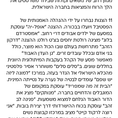
מגוון רחב של נושאים וקולות שביחד משרטטים את
הלך הרוח והמציאות בחברה הישראלית.
11 הצגות נבחרו על ידי ההנהלה האמנותית של
הפסטיבל ויועלו בבכורה. ההצגה "אופל-יה" עוסקת
במסעם של ילדים אבודים דרי רחוב. "אמסטרדם
בלוג" מציגה רולטת יחסים בצ'ט רולט. ההצגה "דרקון
הזהב" מתרחשת בעולם שבו הכול הוא מוצר, כולל
בני אדם ובכלל עובדים זרים. "גן העדן האבוד"
מאפשר מסע של הקהל בעקבות המיתולוגית היוונית
בחללים שונים. ב"סלים סלים" משוחרר אסיר פלסטיני
מהכלא הישראלי אל הגדר בעזה. במרכז "למונה ליזה
יש שפם" עומדים לבטיה של נערה על נטייתה המינית.
"הבית זה מה שמפריד" עוסקת במקומם של
המוגבלים והדחויים בחברה. "מנותקים" מציג את
הדור האבוד הנלחם למצוא משמעות. "פנינה לב
זהב" עוסקת בכוח ההישרדותי דרך יצירת בובות. "אני
רוצה לרקוד קייט" מציב במרכזו קבוצת נשים