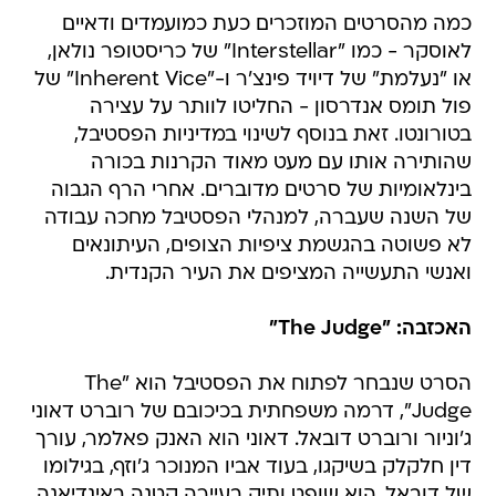
כמה מהסרטים המוזכרים כעת כמועמדים ודאיים
לאוסקר - כמו "Interstellar" של כריסטופר נולאן,
או "נעלמת" של דיויד פינצ'ר ו-"Inherent Vice" של
פול תומס אנדרסון - החליטו לוותר על עצירה
בטורונטו. זאת בנוסף לשינוי במדיניות הפסטיבל,
שהותירה אותו עם מעט מאוד הקרנות בכורה
בינלאומיות של סרטים מדוברים. אחרי הרף הגבוה
של השנה שעברה, למנהלי הפסטיבל מחכה עבודה
לא פשוטה בהגשמת ציפיות הצופים, העיתונאים
ואנשי התעשייה המציפים את העיר הקנדית.
האכזבה: "The Judge"
הסרט שנבחר לפתוח את הפסטיבל הוא "The
Judge", דרמה משפחתית בכיכובם של רוברט דאוני
ג'וניור ורוברט דובאל. דאוני הוא האנק פאלמר, עורך
דין חלקלק בשיקגו, בעוד אביו המנוכר ג'וזף, בגילומו
של דובאל, הוא שופט ותיק בעיירה קטנה באינדיאנה.