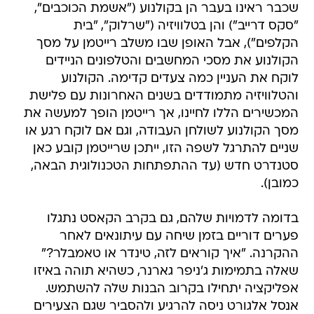
שכבר ראינו בעבר הן בקולנוע ("אשמת הכוכבים",
"סקס דרייב") והן בטלוויזיה ("שרלוק", "בית
הקלפים"), אבל האופן שבו משלב רייטמן על מסך
הקולנוע את מסכי המחשבים והטלפונים הניידים
לוקח את העניין כמה צעדים קדימה. הקולנוע
והטלוויזיה מתמודדים בשנים האחרונות עם פלישת
המכשירים הללו לחיינו, אך רייטמן הופך למעשה את
מסך הקולנוע לשולחן העבודה, וגם אם לוקח רגע או
שניים להתרגל לשפה הזו, ייתכן שרייטמן קובע כאן
סטנדרט חדש (עד ההתפתחות הטכנולוגית הבאה,
כמובן).
בדומה לדמויות שלהם, גם בקרב הקאסט נתגלו
פערים דוריים בזמן שיחה עם עיתונאים לאחר
ההקרנה. "איך קוראים לזה, טינדר או טאמבלר?"
שאלה בתמימות ג'ניפר גארנר, כשהיא תוהה באיזו
אפליקציה יתחילו בקרוב הבנות שלה להשתמש.
אנסל אלגורט ניסה להרגיע ולהסביר שגם הצעירים