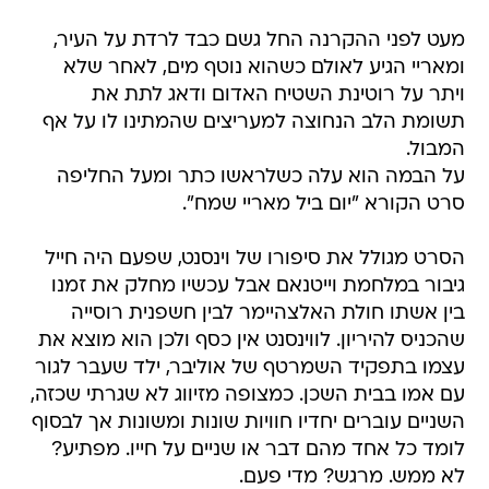
מעט לפני ההקרנה החל גשם כבד לרדת על העיר,
ומאריי הגיע לאולם כשהוא נוטף מים, לאחר שלא
ויתר על רוטינת השטיח האדום ודאג לתת את
תשומת הלב הנחוצה למעריצים שהמתינו לו על אף
המבול.
על הבמה הוא עלה כשלראשו כתר ומעל החליפה
סרט הקורא "יום ביל מאריי שמח".
הסרט מגולל את סיפורו של וינסנט, שפעם היה חייל
גיבור במלחמת וייטנאם אבל עכשיו מחלק את זמנו
בין אשתו חולת האלצהיימר לבין חשפנית רוסייה
שהכניס להיריון. לווינסנט אין כסף ולכן הוא מוצא את
עצמו בתפקיד השמרטף של אוליבר, ילד שעבר לגור
עם אמו בבית השכן. כמצופה מזיווג לא שגרתי שכזה,
השניים עוברים יחדיו חוויות שונות ומשונות אך לבסוף
לומד כל אחד מהם דבר או שניים על חייו. מפתיע?
לא ממש. מרגש? מדי פעם.