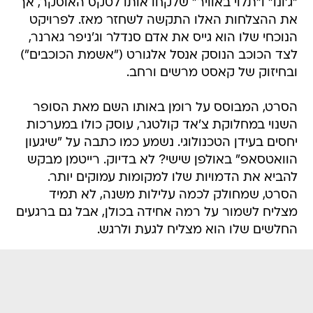
"ג'ונו" ו"תלוי באוויר" שלקחו אותו לטקס האוסקר, אך
את ההצלחות האלו התקשה לשחזר מאז. לפרויקט
הנוכחי שלו הוא גייס את אדם סנדלר וג'ניפר גארנר,
לצד הכוכב הנוסק אנסל אלגורט ("אשמת הכוכבים")
ובחיזוק של קאסט מרשים ורחב.
הסרט, המבוסס על רומן באותו השם מאת הסופר
השנוי במחלוקת צ'אד קולטגר, עוסק כולו במערכות
יחסים בעידן הטכנולוגי. נשמע כמו כתבה על "שיגעון
הוואטסאפ" באולפן שישי? לא בדיוק. רייטמן מבקש
להביא את הדמויות שלו למקומות עמוקים יותר.
הסרט, שמחולק לכמה עלילות משנה, לא תמיד
מצליח לשמור על רמה אחידה בכולן, אבל גם ברגעים
החלשים שלו הוא מצליח לגעת ולרגש.