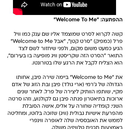
ההפתעה: "Welcome To Me"
קשה לקרוא לסרט שמוצמד אליו שם ענק כמו וויל
פרל (כמפיק) "סרט קטן", "אבל Welcome to Me"
הגיע כמעט משום מקום, ולפני שיחזור לשם לצד
התואר "הסרט הזה שקריסטן וויג מופיעה בו בעירום",
הוא הצליח לקבל את הרגע שלו בטורונטו.
את "Welcome to Me" ביימה שירה פיבן, אחותו
הגדולה של ג'רמי (ארי גולד) פיבן ובת הזוג של אדם
מקיי, שותפו הוותיק ליצירה של פרל. לאחר שנים
ארוכות בתיאטרון פנתה פיבן גם לקולנוע, וזהו סרטה
השני: קומדיה שחורה על אליס, אישה הסובלת
מהפרעת אישיות גבולית (וויג) שזוכה בלוטו, ומחליטה
לממש את האובססיה שלה לאופרה ווינפרי
באמצעות תכנית טלוויזיה משלה.