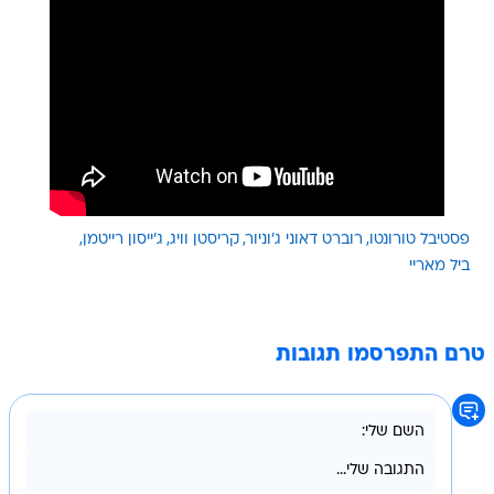
פסטיבל טורונטו
רוברט דאוני ג'וניור
קריסטן וויג
ג'ייסון רייטמן
ביל מאריי
טרם התפרסמו תגובות