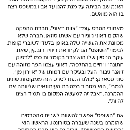
האנק שב הביתה על מנת להגן על אביו במשפט רצח
בו הוא מואשם.
מאחורי הסרט עומד "צוות דאוני", חברת ההפקה
שהקים דאוני ג'וניור עם אשתו סוזאן, חברה שלא
מכוונת את העשייה שלה באופן בלעדי לשוברי קופות.
לבימוי "השופט" הם לקחו את דיוויד דובקין, שאת
עיקר הניסיון שלו הוא צבר בקומדיות כמו "לדפוק
חתונה" ו"חיים בהחלפה". דאוני עצמו הפך מזוהה עם
ז'אנר גיבורי העל ובעיקר עם דמותו של "איירון מן",
טוני סטארק: "כולנו הגענו לסרט הזה ממקומות שונים
לגמרי", הוא מסביר במסיבת העיתונאים שליוותה את
ההקרנה, "אבל זה למעשה המקום בו תמיד רצינו
להיות".
את "השופט" אפשר להשוות לשניים מהסרטים
שהוקרנו בשנה שעברה בטורונטו. הראשון הוא