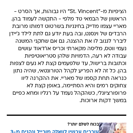
הציפיות מ-"St. Vincent" היו גבוהות, אך הסרט -
הראשון של הבמאי טד מלפי - התקשה לעמוד בהן.
מאריי עצמו מדייק בחינניות בשרטוט דמותו מרובת
הרבדים של וינסנט, ובה בעת יודע גם לתת לילד ג'יידן
ליברר לגנוב לו את ההצגה. גם אם שחקני המשנה
נעמי ווטס, מליסה מקארתי וכריס או'דאוד עושים
עבודה לא רעה, הדמויות שלהן סטריאוטיפיות
וכתובות ברישול, עד שלפעמים קצת לא נעים לצפות
בהן. כל זה לא הפריע לקהל הטורונטאי, שהיה נתון
כנראה תחת קסמו של מאריי. את ההקרנה ליוו
צחוקים רמים והיא הסתיימה, באופן קצת לא
פרופורציונלי, כשהקהל נעמד על רגליו ומחא כפיים
במשך דקות ארוכות.
בכוח לשלם יותר?
עוברים עכשיו לוואלה מובייל ונהנים מ-3