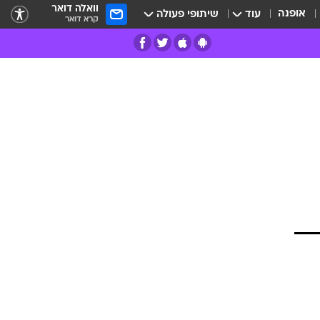
וואלה דואר
אופנה
עוד
שיתופי פעולה
קרא דואר
רים
פרות