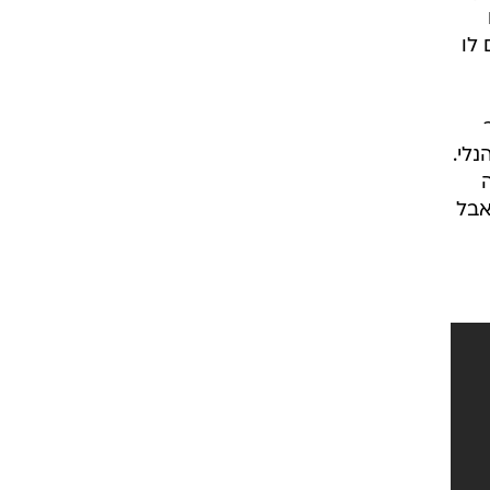
לו
ר
פתי של דון הנלי.
אבל