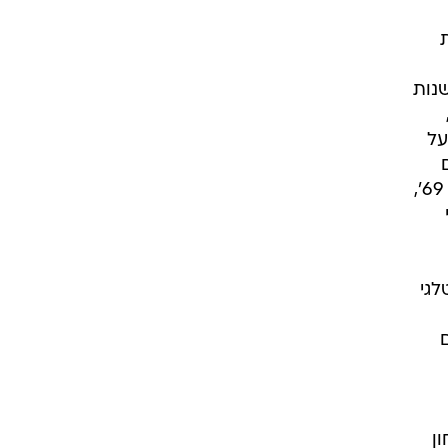
נות
על
האזכור של שניהם באותו משפט, אבל הבריאן שכולנו (כן, כולנו) רצינו לחזור איתו פעם לקיץ של 69',
לגי
פורים
ן