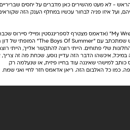
אש - לא מעט מהשירים כאן מדברים על יחסים שבריריים
ם, ועל איזו פניה לבחור עכשיו במחלף הענק הזה שקוראים 
בלב האלבום הזה השיר "My Wrecking Ball" (אדאמס מצטרף לספרינגסטין ומיילי סיירוס שכב
קראו כך לשירים שלהם), שאני מרגיש שמתכתב עם "The Boys Of Summer" המו
חלונות שלי פתוחים. הייתי רוצה להתקשר אלייך, הייתי רוצה
במיכל, איכשהו הדבר הזה עדיין נוסע. שכחת מה זה צריך, 
כותב למישהי שאיננה עוד בחייו פיזית, או שנעלמה רק
פה. כמו כל האלבום הזה. ריאן אדאמס חזר לחיי ואני שמח.