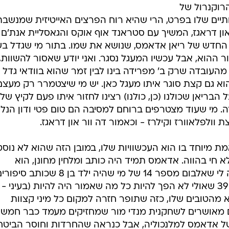
רוקנרול של
ותיים שלו בפרט, הרי שהיא רוח הפרצים האייטיזית שמנשבת
און דראגז, המשיך עם סטראנד אוף אוקס והגאסליית אנת'ם
החדש של ריאן אדאמס, שנושא את שמו. בתור מי שגדל בש
ההוא, אבל עכשיו המעגל נסגר. ואני יודע שאסור להשוות,
מהעובדה שרק ב' מפרידה בינו לבין זמר שהוא בוודאי גדל 
הוא גם קצת סוגר איתו מעגל כאן. יש מי שיצטמרר רק מעצם
ה. מי שעוד מצטרפים ברוחם למסיבה הם טום פטי ודון הנלי
ת וולפלאוורז וקילרז - וכאמור דה וור און דראגז.
 מיוחד בו הוא העכשוויות שלו, במובן הזה שהוא לא נוסט
חי בהווה. אדאמס תמיד היה כותב ומלחין מחונן, הוא
מהיוצרים המוכשרים של דורו, ונדמה לי שאלבום מספר 14 של מי שהיה ילד בן 8 שכותב סי
בחדרו בג'קסונוויל וגדל להיות ילד בן 39 שאולי לא הפך להיות כל מה שאמור היה להיות (בעיני -
הוא מהטובים שלו, כזה שתופר חזרה למקום כל מיני קצוות
ם מאושרים לשחקנית מנדי מור שמחזיקים מעמד כבר חמש
ל אדאמס למלנכוליה, אבל כנראה שהחרדות וחוסר הביטחו