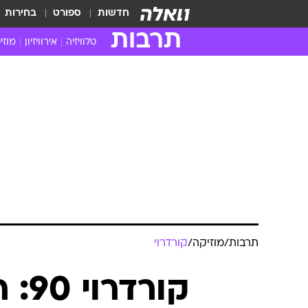
חדשות
ספורט
בחירות
תרבות
טלוויזיה
אירוויזיון
מוזי
חדשות הטלוויזיה
חדשו
ביקורת טלוויזיה
מוזי
צפייה ישירה
מוזי
טלוויזיה ישראלית
קשוב
טלוויזיה מחו"ל
קורד
סדרות מומלצות
קליפי
האח הגדול
הופע
תרבות
/
מוזיקה
/
קורדרוי
קור