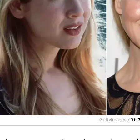
/
ווגר
GettyImages