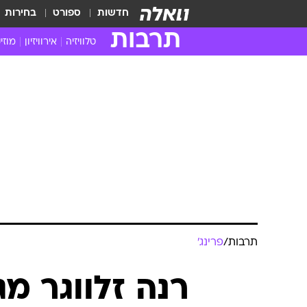
חדשות
ספורט
בחירות
תרבות
טלוויזיה
אירוויזיון
מוזי
חדשות הטלוויזיה
חדשו
ביקורת טלוויזיה
מוזי
צפייה ישירה
מוזי
טלוויזיה ישראלית
קשוב
טלוויזיה מחו"ל
קורד
סדרות מומלצות
קליפי
האח הגדול
הופע
תרבות
/
פרינג'
רנה זלווגר מג