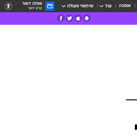
וואלה דואר
אופנה
עוד
שיתופי פעולה
קרא דואר
רים
פרות