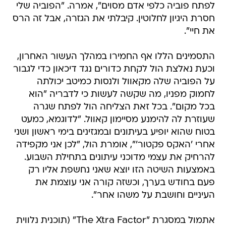
לפתח פוביה כלפי אדם מסוים", אמרה. "הפוביה שלי
חסרת היגיון לחלוטין. קיבלתי את הגזרה, אבל זה הרס
את חיי".
התסמינים הללו אף החמירו במהלך העשור האחרון,
וכעת נאלצת הול לקחת כדורים נגד דיכאון כדי לגבור
על הפוביה שלה מקאוול ולנסות כמיטב יכולתה
לחמוק מפניו, מה שקשה לעשות כי לדבריה "הוא
בכל מקום". בכל זאת הצליחה הול לפתח שגרה
שעוזרת לה להימנע מסיימון קאוול. "לדוגמא, כמעט
בטוח שהוא יופיע בעיתונים ובמגזינים בימי ראשון ושני
אחרי 'האקס פקטור'", אומרת הול, "לכן אני מקפידה
להרחיק את עצמי מדוכני עיתונים בתחילת השבוע.
באמצעות השיטה הזו יוצא שאני נחשפת אליו רק
פעם בחודש בערך, וכשזה קורה אני עוצמת את
העיניים וחושבת על משהו אחר".
אתמול במסגרת "The Xtra Factor" (תוכנית נלווית