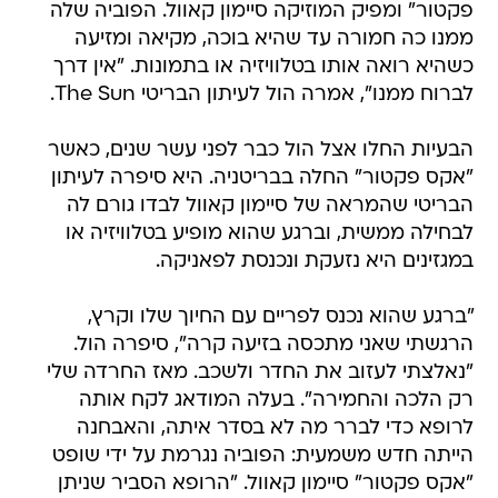
פקטור" ומפיק המוזיקה סיימון קאוול. הפוביה שלה
ממנו כה חמורה עד שהיא בוכה, מקיאה ומזיעה
כשהיא רואה אותו בטלוויזיה או בתמונות. "אין דרך
לברוח ממנו", אמרה הול לעיתון הבריטי The Sun.
הבעיות החלו אצל הול כבר לפני עשר שנים, כאשר
"אקס פקטור" החלה בבריטניה. היא סיפרה לעיתון
הבריטי שהמראה של סיימון קאוול לבדו גורם לה
לבחילה ממשית, וברגע שהוא מופיע בטלוויזיה או
במגזינים היא נזעקת ונכנסת לפאניקה.
"ברגע שהוא נכנס לפריים עם החיוך שלו וקרץ,
הרגשתי שאני מתכסה בזיעה קרה", סיפרה הול.
"נאלצתי לעזוב את החדר ולשכב. מאז החרדה שלי
רק הלכה והחמירה". בעלה המודאג לקח אותה
לרופא כדי לברר מה לא בסדר איתה, והאבחנה
הייתה חדש משמעית: הפוביה נגרמת על ידי שופט
"אקס פקטור" סיימון קאוול. "הרופא הסביר שניתן