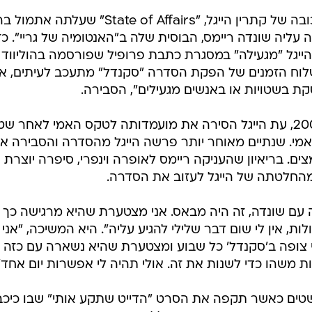
בראיון לקראת הסדרה החדשה בכיכובה של קתרין הייגל, "State of Affairs" ש
ה עליה שונדה ריימס, הבוסית שלה ב"האנטומיה של גריי". כז
הייגל "מגעילה" במסגרת כתבת פרופיל שפורסמה בהוליווד
שלוח הזמנים של הפקת הסדרה "סקנדל" מתעכב לעיתים, אי
קת בשטויות או באנשים מגעילים", הסבירה.
תחילת הסכסוך המתוקשר בשנת 2008, עת הייגל הסירה את מועמדותה לטקס האמי לאחר
אמי. שנתיים מאוחר יותר פרשה הייגל מהסדרה והסבירה א
ים. בריאיון שהעניקה ריימס לאופרה וינפרי, סיפרה יוצרת
 מהחלטתה של הייגל לעזוב את הסדרה.
זה עם שונדה, זה היה מבאס. אני מצטערת שהיא מרגישה כך ו
ת, אין לי שום דבר שלילי להגיע עליה". היא המשיכה, "אני
 צופה ב'סקנדל' כל שבוע ומצטערת שהיא נשארה עם כזה
ת משהו כדי לשנות את זה. אולי תהיה לי אפשרות יום אחד"
ושטים כאשר תקפה את הסרט "הדייט שתקע אותי" שבו כיכב