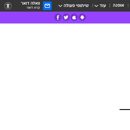
וואלה דואר
אופנה
עוד
שיתופי פעולה
קרא דואר
רים
פרות