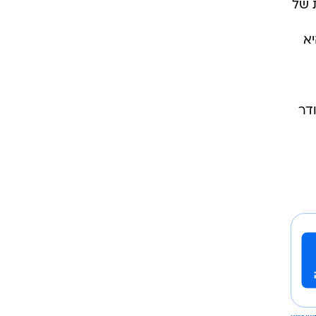
 של
יא
דר