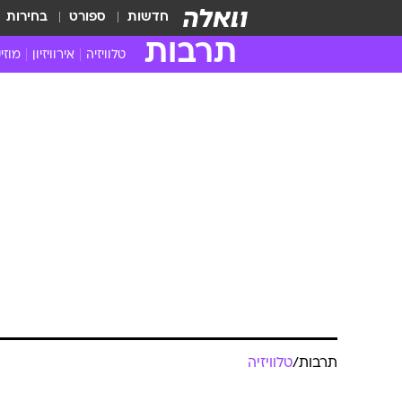
חדשות
ספורט
בחירות
תרבות
טלוויזיה
אירוויזיון
מוזי
חדשות הטלוויזיה
חדשו
ביקורת טלוויזיה
מוזי
צפייה ישירה
מוזי
טלוויזיה ישראלית
קשוב
טלוויזיה מחו"ל
קורד
סדרות מומלצות
קליפי
האח הגדול
הופע
תרבות
/
טלוויזיה