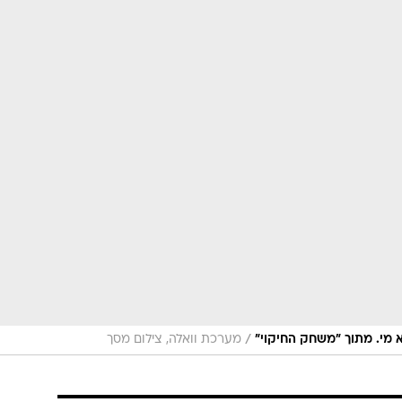
/
 מי. מתוך "משחק החיקוי"
מערכת וואלה, צילום מסך