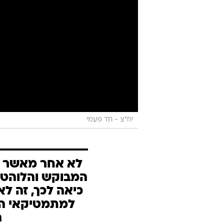
יח"צ - חד פעמי
לא אחר מאשר ב
המבוקש והלוהט כ
כיאה לכך, זה ל
למתמטיקאי המ
ה