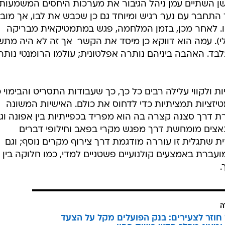
שן השתיים עמן ניהל הגיבור את מערכות היחסים המשמעותי
ד התחבר עם נער רגיש ומיוחד גם כן שכבש את לבו, אך מובן 
ו. לאחר מכן, בזמן המלחמה, פגש במתמטיקאית מבריקה
לי). עמה הוא דווקא כן מיסד את הקשר  אך זה לא היה מת
בד. האהבה ביניהם נותרה אפלטונית; עולמו הרומנטי נותר
ת ולקווי עלילה רבים כל כך, כך שעבודות התסריט והבימוי כ
יזציות תמציתיות כדי לדחוס את כולם. האישיות המשונה
ת דרך סצנה קצרה בה הוא מפריד בכפייתיות בין אפונה וגז
אצים מומחשת דרך מפגש מקרי בפאב וחילופי דברים
ת שתגלית זו עוררה מודגמת דרך צירוף מקרים נוסף; וגם
מועברת באמצעים קולנועיים פשטניים למדי, כמו חלוקה בין
.
ה
וזר לצעירים: בנק הפועלים מקל על הצעד