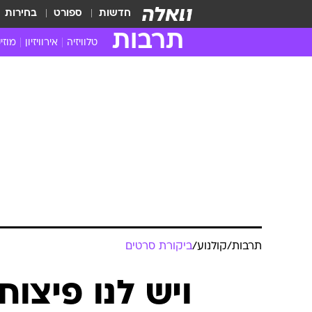
חדשות
ספורט
בחירות
תרבות
טלוויזיה
אירוויזיון
מוזי
חדשות הטלוויזיה
חדשו
ביקורת טלוויזיה
מוזי
צפייה ישירה
מוזי
טלוויזיה ישראלית
קשוב
טלוויזיה מחו"ל
קורד
סדרות מומלצות
קליפי
האח הגדול
הופע
תרבות
/
קולנוע
/
ביקורת סרטים
ויש לנו פיצו