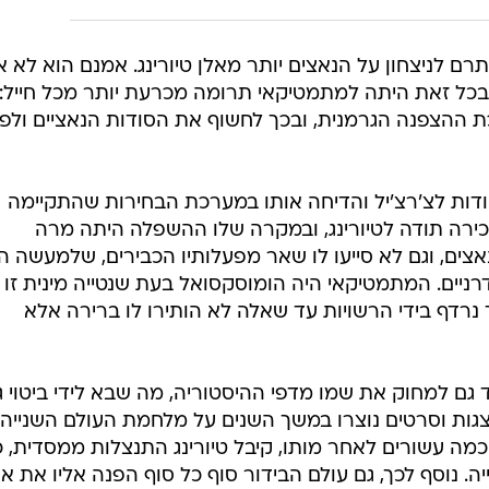
תרם לניצחון על הנאצים יותר מאלן טיורינג. אמנם הוא לא א
כל זאת היתה למתמטיקאי תרומה מכרעת יותר מכל חייל: 
 ההצפנה הגרמנית, ובכך לחשוף את הסודות הנאציים ולפ
ודות לצ'רצ'יל והדיחה אותו במערכת הבחירות שהתקיימה
הכירה תודה לטיורינג, ובמקרה שלו ההשפלה היתה מרה
נאצים, וגם לא סייעו לו שאר מפעלותיו הכבירים, שלמעשה הנ
יים. המתמטיקאי היה הומוסקסואל בעת שנטייה מינית זו
 נרדף בידי הרשויות עד שאלה לא הותירו לו ברירה אלא
גם למחוק את שמו מדפי ההיסטוריה, מה שבא לידי ביטוי ג
גות וסרטים נוצרו במשך השנים על מלחמת העולם השנייה,
ה עשורים לאחר מותו, קיבל טיורינג התנצלות ממסדית, כ
 נוסף לכך, גם עולם הבידור סוף כל סוף הפנה אליו את או