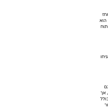
חז
הוא
תוח
יחו
ם
 אך
ולל
ר