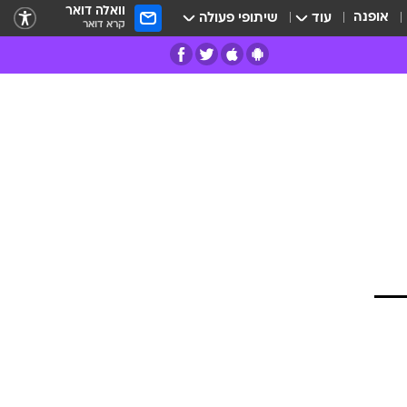
וואלה דואר
אופנה
עוד
שיתופי פעולה
קרא דואר
רים
פרות