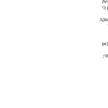
ות
כי
שוקה
אן
ר;