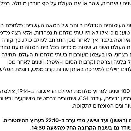
נים שאחריה, שהביאו את העולם על סף חורבן מוחלט במל
ידות בין שני העימותים הגדולים ביותר של המאה העשרים: מלחמת ה
 טוענים כי אלו לא היו שתי מלחמות נפרדות, אלא רצף מדמ
רופה בלבד, אך לאחר מכן התרחב לעולם כולו. כך קורה
 העולם השנייה, שמות מוכרים בכל בית המזוהים עם גבור
רצחני, היו בעצמן מעורבות בשתי מלחמות העולם. תחילה
 בלגיה וצרפת (קרבות הסום ו-איפר), ושנים לאחר מכן
שולחים חיילים למערכה באותן שדות קרב ממש, דוגמת הפליש
הסדרה היוקרתית, שהופקה במלאת 100 שנים לפרוץ מלחמת העולם הראשונה ב-1914, צולמה
בארה"ב ובאירופה, ומשלבת קטעי ארכיון נדירים, עיבודי CGI, שחזורים דרמטיים מושקעים ורא
ריונים המומחים לתקופה.
"מלחמות העולם" תשודר החל מהיום (ראשון) ועד שישי, מדי ערב ב-22:10 בערוץ ההיסטוריה.
דר גם בשבת הקרובה החל מהשעה 14:30.