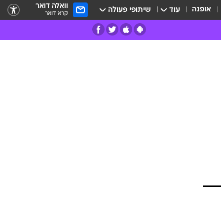
וואלה דואר
אופנה
עוד
שיתופי פעולה
קרא דואר
רים
פרות