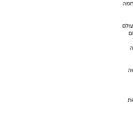
חמה
עולם
ם
ה
ה
יונות