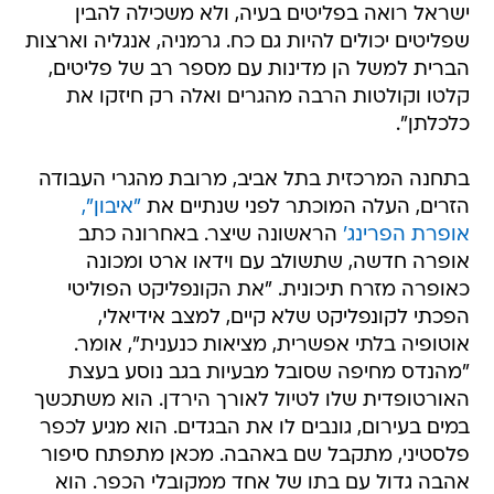
ישראל רואה בפליטים בעיה, ולא משכילה להבין
שפליטים יכולים להיות גם כח. גרמניה, אנגליה וארצות
הברית למשל הן מדינות עם מספר רב של פליטים,
קלטו וקולטות הרבה מהגרים ואלה רק חיזקו את
כלכלתן".
בתחנה המרכזית בתל אביב, מרובת מהגרי העבודה
הזרים, העלה המוכתר לפני שנתיים את
"איבון",
אופרת הפרינג'
הראשונה שיצר. באחרונה כתב
אופרה חדשה, שתשולב עם וידאו ארט ומכונה
כאופרה מזרח תיכונית. "את הקונפליקט הפוליטי
הפכתי לקונפליקט שלא קיים, למצב אידיאלי,
אוטופיה בלתי אפשרית, מציאות כנענית", אומר.
"מהנדס מחיפה שסובל מבעיות בגב נוסע בעצת
האורטופדית שלו לטיול לאורך הירדן. הוא משתכשך
במים בעירום, גונבים לו את הבגדים. הוא מגיע לכפר
פלסטיני, מתקבל שם באהבה. מכאן מתפתח סיפור
אהבה גדול עם בתו של אחד ממקובלי הכפר. הוא