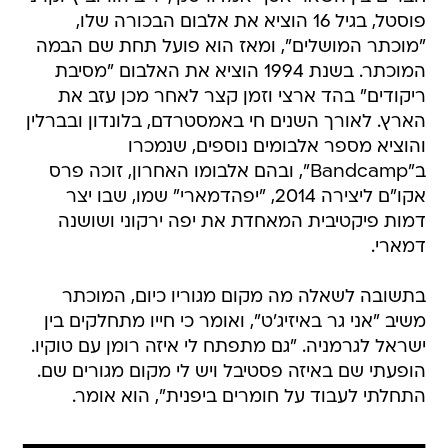
פוסטל, בגיל 16 הוציא את אלבום הבכורה שלו,
"מוכתר המושלים", ומאז הוא פועל תחת שם הבמה
המוכתר. בשנת 1994 הוציא את האלבום "מסיבת
ריקודים" בהד ארצי וזמן קצר לאחר מכן עזב את
הארץ. לאורך השנים חי באמסטרדם, בלונדון ובברלין
והוציא מספר אלבומים נוספים, שנמכרו
ב"Bandcamp", ובהם אלבומו האחרון, זוכה פרס
אקו"ם ליצירה 2014, "יפהדמארי" שמו, שבו יצר
דמות פיקטיבית המאחדת את יפה ירקוני ושושנה
דמארי.
בתשובה לשאלה מה מקום מגוריו כיום, המוכתר
משיב "אני גר באיזיג'ט", ואומר כי חייו מתחלקים בין
ישראל לגרמניה. "גם מתפתח לי איזה רומן עם טוקיו.
הופעתי שם באיזה פסטיבל ויש לי מקום מגורים שם.
התחלתי לעבוד על חומרים ביפנית", הוא אומר.