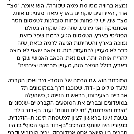
נמצא ברוויה מסוימת ממה שקורה", הוא אומר. "מצד
אחד, האירועים שקורים בארץ מאוד מעניינים אותי.
מצד שני, יש לי פחות ופחות סובלנות לטמטום חסר
אסתטיקה ואני מרגיש שזה מה שקורה בעולם
הפוליטי בארץ. הטמטום הגיע לרמת שפל כזאת
נמוכה בארץ והשחיתות הגיעה לרמה כזאת, שזה
כבר לא מעניין להתעסק בזה. זו צואה שאני לא רוצה
להריח אותה יותר. ועם זאת, הכאב האנושי שקיים
בארץ, בגלל המצב הזה, מעניין מבחינה יצירתית".
המוכתר הוא שם הבמה של הזמר-יוצר ואמן הקברט
גלעד פיליפ בן-דוד, שכוכבו דרך במקומונים תל
אביביים בצעירותו, בראשית הניינטיז, כשהעלה
במועדונים ובברים את המופעים הקברטיים-שנסוניים
"הירח והפרתנון", "חיילים וזונות" ועוד. בן-דוד נולד
בשנת 1971 בראשון לציון למשפחה תימנית-הולנדית.
בנעוריו היה שותף בהרכב "בן-דוד בקני הסוף" בו היו
חברים בין השאר אסף אמדורסקי, יריב הורוביץ וקרני