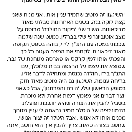
- מאין נובע העיסוק החוזר ביצירותיך בשיגעון?
"השיגעון זה מוטיב שתמיד עניין אותי. אני מניח שאני
קצת לוקה בזה. בשנים האחרונות סבלתי מאוד
מדיכאונות. השיר שלי 'ביקור החולדה' מבוסס על
מצב אוטוביוגרפי שלי בברלין. כמעט שנה שלמה
שכבתי במטה עם התנ"ך לידי, בוהה בטפט, תקופה
מאוד דיכאונית. לקחתי את המצב העגום כל כך
והפכתי אותו למין קרקס או פארסה מגוחכת של גבר,
שמוצא את עצמו על הרצפה בבית מלוכלך, עם
התנ"ך בידו, חולדה נכנסת ומתחילה לדבר אליו.
בדיחה עגומה. השיגעון גם היה מוטיב מאוד חזק
במופע הראשון שלי, 'הירח והפרתנון', אבל כשאני
יוצר דברים אני מאמץ דמות אחרת ולא מוכרת,
בשביל להבין את הצורה שהיא חושבת ופועלת.
הדמוניזציה של היטלר תמיד נראתה לי עניין מגוחך.
מכנים אותו לא אנושי, אבל היטלר זה יצור אנושי,
שחשב בצורה כזאת. צריך להבין איך הוא חושב, אתה