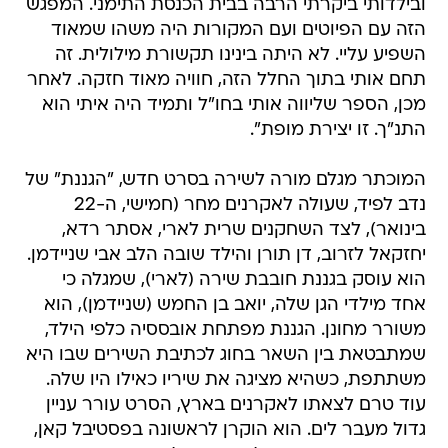
ובילדותי ביקרתי הרבה בבית הכנסת התימני. המפגש
הזה עם הפיוטים ועם המקורות היה משהו שמאוד
השפיע עליי. לא היתה בינינו תקשורת מילולית. זה
תחם אותי בתוך החלל הזה, חוויה מאוד חזקה. לאחר
מכן, הספר שליווה אותי בחו"ל ותמיד היה איתי הוא
התנ"ך. זו יצירת מופת".
המוכתר מגלם מורה לשירה בסרט חדש, "הגננת" של
נדב לפיד, שעולה לאקרנים מחר (חמישי, ה-22
בינואר), לצד השחקנים שרית לארי, אסתר רדא,
יחזקאל לזרוב, דן תורן והילד שובה הלב אבי שניידמן.
הוא עוסק בגננת חובבת שירה (לארי), שמגלה כי
אחד מילדי הגן שלה, יואב בן החמש (שניידמן), הוא
משורר מחונן. הגננת מפתחת אובססיה כלפי הילד,
שמתבטאת בין השאר בחוג לכתיבת השירים שבו היא
משתתפת, כשהיא מציגה את שיריו כאילו היו שלה.
עוד טרם לצאתו לאקרנים בארץ, הסרט עורר עניין
גדול מעבר לים. הוא הוקרן לראשונה בפסטיבל קאן,