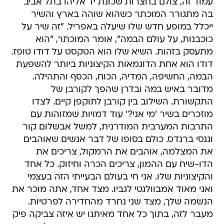
עמוד זה, צולם בחצרות שכונת יד אליהו בתל אביב
בה מתגורר המוכתר כשהוא שוהה בארץ והשיר
ייכלל במופע חדש שלו שיעלה באפריל. "זה שיר על
כוכבנות, על עולם הבמה", אומר המוכתר, "הוא
מתעסק בזהות. השיא שלו הוא הטקסט על דודו טופז.
דודו הוא אחת הדוגמאות הקיצוניות ביותר להשפעת
הבמה, החשיפה, המדיה, הכוח, הכסף והתהילה.
מדובר באיש במה ובדרן שהפך לקורבן של
התקשורת. השילוב בין קורבן לתוקפן קיים. לצדו
מוזכרים בשיר 'מי אני?' עוד דמויות שמזוהות עם
התרבות המערבית המודרנית, למשל אבשלום קור
וננסי ברנדס. כולם בסופו של דבר אנשים שאוהבים
את המצלמה, אוהבים את הרמקול, צריכים את
הדו-שיח עם ההמון, צריכים הכרה וחיזוק. כל אחד
והקיצוניות שלו. אני חי בעולם הבעייתי הזה בעצמי
ואני מאוד אמבוולנטי לגביו. מצד אחד, אתה מוכר את
הנשמה שלך, מצד שני נחרד מהחדירה לפרטיות.
מעבר לזה, בתוך כל אחד מאיתנו יש איזה צביקה פיק