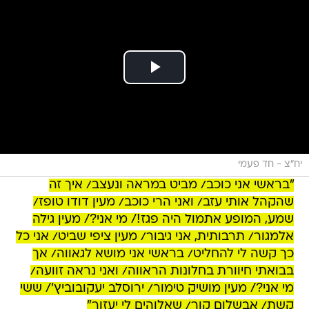
יח"צ - חד פעמי
"בראשי אני כוכב/ מביט במראה ונעצב/ איך זה
שהקהל אותי עזב/ ואני הרי כוכב/ מעין דודו טופז/
שמע, המופע אתמול היה פגז!/ מי אני?/ מעין גילה
אלמגור/ תרבותית, אני גיבור/ מעין ציפי שביט/ אני כל
כך קשה לי להחליט/ בראשי אני מושא לגאווה/ אך
בבואתי חיוורת בחלונות הראווה/ ואני נראה זוועה/
מי אני?/ מעין מושיק טימור/ ירוסלב יעקובוביץ'/ ששי
קשת/ אבשלום קור/ שאלוהים לי יעזור"