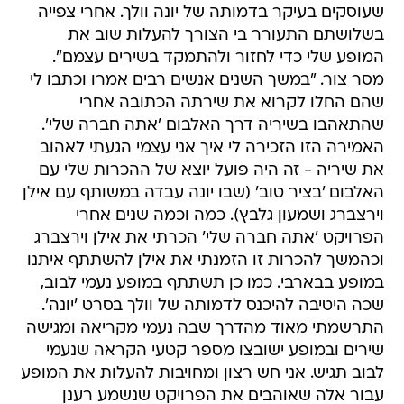
שעוסקים בעיקר בדמותה של יונה וולך. אחרי צפייה
בשלושתם התעורר בי הצורך להעלות שוב את
המופע שלי כדי לחזור ולהתמקד בשירים עצמם".
מסר צור. "במשך השנים אנשים רבים אמרו וכתבו לי
שהם החלו לקרוא את שירתה הכתובה אחרי
שהתאהבו בשיריה דרך האלבום 'אתה חברה שלי'.
האמירה הזו הזכירה לי איך אני עצמי הגעתי לאהוב
את שיריה - זה היה פועל יוצא של ההכרות שלי עם
האלבום 'בציר טוב' (שבו יונה עבדה במשותף עם אילן
וירצברג ושמעון גלבץ). כמה וכמה שנים אחרי
הפרויקט 'אתה חברה שלי' הכרתי את אילן וירצברג
וכהמשך להכרות זו הזמנתי את אילן להשתתף איתנו
במופע בבארבי. כמו כן תשתתף במופע נעמי לבוב,
שכה היטיבה להיכנס לדמותה של וולך בסרט 'יונה'.
התרשמתי מאוד מהדרך שבה נעמי מקריאה ומגישה
שירים ובמופע ישובצו מספר קטעי הקראה שנעמי
לבוב תגיש. אני חש רצון ומחויבות להעלות את המופע
עבור אלה שאוהבים את הפרויקט שנשמע רענן