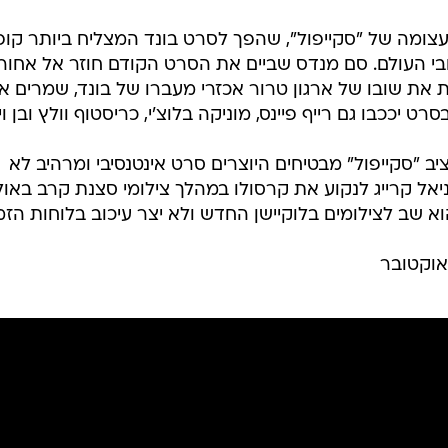
ומה של "סקייפול", שהפך לסרט בונד המצליח ביותר קופ
ארד דולר ברחבי העולם. סם מנדס שביים את הסרט הקודם חוזר אל אחורי
ת שובו של ארגון טרור אכזרי מעברו של בונד, שמרים א
 יככבו גם רייף פיינס, מוניקה בלוצ'י, כריסטוף וולץ ובן וי
ב "סקייפול" מבטיחים היוצרים סרט אינטנסיבי ומרהיב לא
יאל קרייג לנקוע את קרסולו במהלך צילומי סצנת קרב באול
וא שב לצילומים בלוקיישן החדש ולא יצר עיכוב בלוחות הזמ