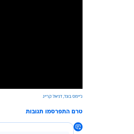
ג'יימס בונד
דניאל קרייג
טרם התפרסמו תגובות