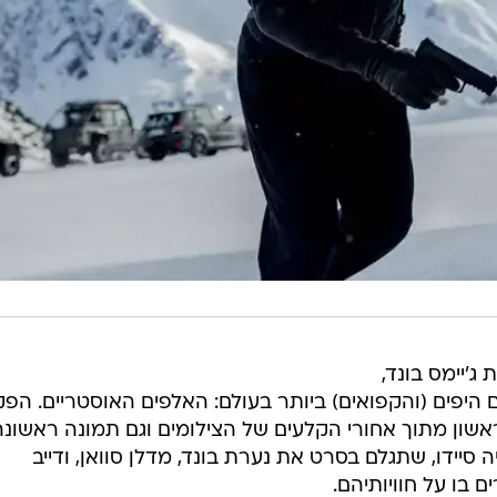
, הסרט ה-25 בסדרת ג'יימס בונד,
היפים (והקפואים) ביותר בעולם: האלפים האוסטריים. הפ
אשון מתוך אחורי הקלעים של הצילומים וגם תמונה ראשונה
קרייג, הלא הוא 007. גם ליה סיידו, שתגלם בסרט את נערת בונד, מדלן סוואן, ודייב
 בו על חוויותיהם.