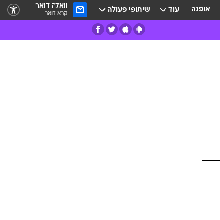
וואלה דואר
אופנה
עוד
שיתופי פעולה
קרא דואר
רים
פרות