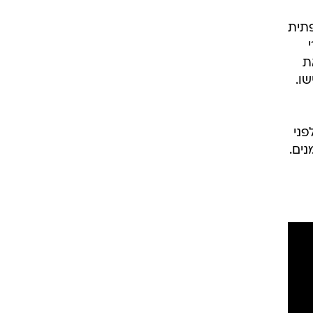
תית
ת
שו.
פני
נים.