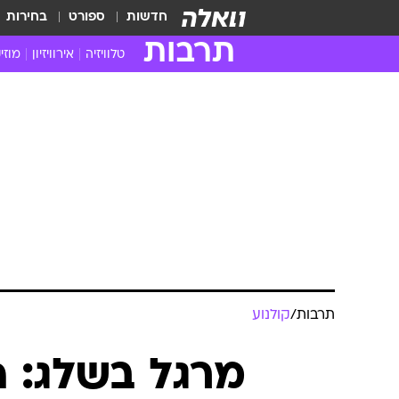
חדשות
ספורט
בחירות
תרבות
טלוויזיה
אירוויזיון
מוזי
חדשות הטלוויזיה
חדשו
ביקורת טלוויזיה
מוזי
צפייה ישירה
מוזי
טלוויזיה ישראלית
קשוב
טלוויזיה מחו"ל
קורד
סדרות מומלצות
קליפי
האח הגדול
הופע
תרבות
/
קולנוע
מרגל בשלג: 