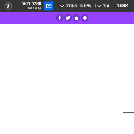
וואלה דואר
אופנה
עוד
שיתופי פעולה
קרא דואר
רים
פרות