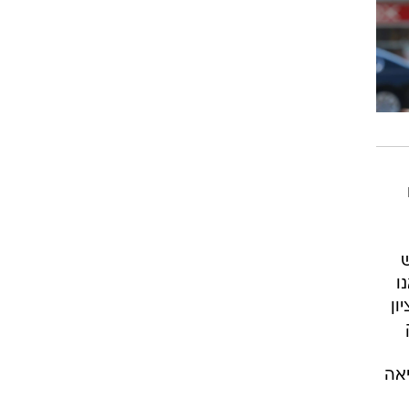
ו
ון
אה