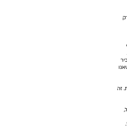
ק
יר
אנו
. זה
,