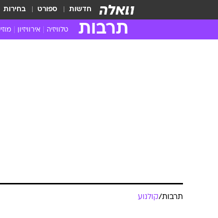
חדשות
ספורט
בחירות
תרבות
טלוויזיה
אירוויזיון
מוזי
חדשות הטלוויזיה
חדשו
ביקורת טלוויזיה
מוזי
צפייה ישירה
מוזי
טלוויזיה ישראלית
קשוב
טלוויזיה מחו"ל
קורד
סדרות מומלצות
קליפי
האח הגדול
הופע
תרבות
/
קולנוע