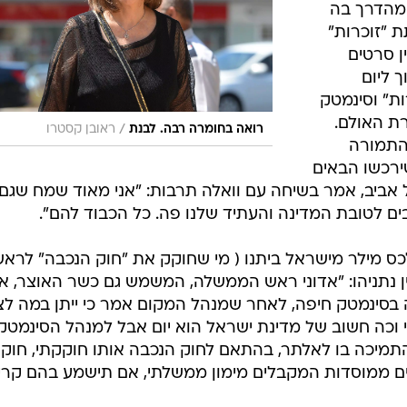
 מהדרך בה
ת "זוכרות"
ן סרטים
 ליום
ות" וסינמטק
ת האולם.
/
רואה בחומרה רבה. לבנת
ראובן קסטרו
התמורה
ירכשו הבאים
תל אביב, אמר בשיחה עם וואלה תרבות: "אני מאוד שמח שגם
ם לטובת המדינה והעתיד שלנו פה. כל הכבוד להם".
 מילר מישראל ביתנו ( מי שחוקק את "חוק הנכבה" לראש
 נתניהו: "אדוני ראש הממשלה, המשמש גם כשר האוצר, אנ
בסינמטק חיפה, לאחר שמנהל המקום אמר כי ייתן במה לצי
י וכה חשוב של מדינת ישראל הוא יום אבל למנהל הסינמטק
התמיכה בו לאלתר, בהתאם לחוק הנכבה אותו חוקקתי, חוק
 ממוסדות המקבלים מימון ממשלתי, אם תישמע בהם קרי