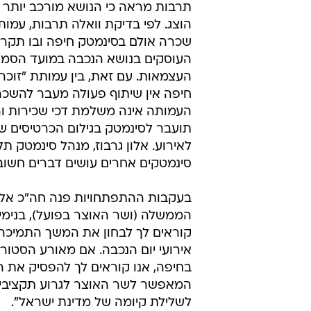
תרבות מראה כי הנושא מורכב יותר
הוצג. לפי בדיקת וואלה תרבות, עמות
שכרה אולם בסינמטק חיפה ובו תקרי
העוסקים בנושא הנכבה במועד הסמוך
העצמאות. עם זאת, בין עמותת "זוכר
חיפה אין שיתוף פעולה מעבר להשכר
העמותה אינה משלמת דכי שכירות ו
תועבר לסינמטק בגילום הכרטיסים ש
לאירוע. אלון גרבוז, מנהל סינמטק 
סינמטקים אחרים עושים דברים חשובי
בעקבות ההתפתחויות פנה חה"כ אלכס
הממשלה (ושר האוצר בפועל), בנימין
קוראים לך לבחון את המשך התמיכה 
אירועי יום הנכבה. אם מאורע הסטור
בחיפה, אנו קוראים לך להפסיק את 
המאפשר לשר האוצר לגרוע תקציבים
לשלילת קיומה של מדינת ישראל".