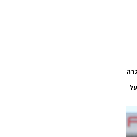
שכרה
על