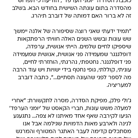
כוכבת הסדרה "יומני הערפד", הודיעה כי תפרוש
מהסדרה בתום עונתה השישית בחודש הבא. בשלב
זה לא ברור האם דמותה של דוברב תיהרג.
"תמיד ידעתי שאני רוצה שסיפורה של אלנה יימשך
שש עונות ובשש השנים האלה חוויתי הרפתקאות
שיספיקו לחיים שלמים. הייתי אנושית, ערפדה,
דופלגנגר שמעמידה פני אנושית, אנושית שמעמידה
פני דופלגנגר. נחטפתי, נהרגתי, הוחזרתי לחיים,
עוניתי, קוללתי, גופי נחטף בידי ישויות ויש עוד הרבה
מה לספר לפני שהעונה תסתיים...", כתבה דוברב
למעריציה.
ג'ולי פלק, מפיקת הסדרה, מסרה לתקשורת: "אחרי
למעלה משש עונות, חברי הקאסט של 'יומני הערפד'
הגיעו לקירבה שאף אחד מאיתנו לא צפה... נתגעגע
לנינה ולארבע מאות הדמויות שגילמה אבל אנו
מסתכלים קדימה לעבר האתגר המטורף והמרגש