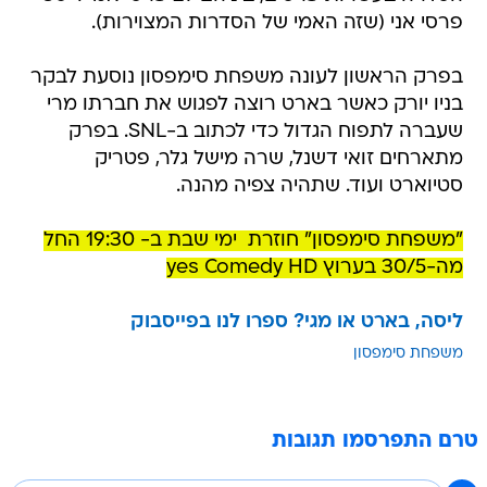
פרסי אני (שזה האמי של הסדרות המצוירות).
בפרק הראשון לעונה משפחת סימפסון נוסעת לבקר
בניו יורק כאשר בארט רוצה לפגוש את חברתו מרי
שעברה לתפוח הגדול כדי לכתוב ב-SNL. בפרק
מתארחים זואי דשנל, שרה מישל גלר, פטריק
סטיוארט ועוד. שתהיה צפיה מהנה.
"משפחת סימפסון" חוזרת  ימי שבת ב- 19:30 החל
מה-30/5 בערוץ yes Comedy HD
ליסה, בארט או מגי? ספרו לנו בפייסבוק
משפחת סימפסון
טרם התפרסמו תגובות