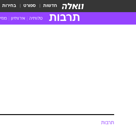
חדשות
ספורט
בחירות
תרבות
טלוויזיה
אירוויזיון
מוזי
חדשות הטלוויזיה
חדשו
ביקורת טלוויזיה
מוזי
צפייה ישירה
מוזי
טלוויזיה ישראלית
קשוב
טלוויזיה מחו"ל
קורד
סדרות מומלצות
קליפי
האח הגדול
הופע
תרבות