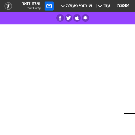
וואלה דואר
אופנה
עוד
שיתופי פעולה
קרא דואר
רים
פרות