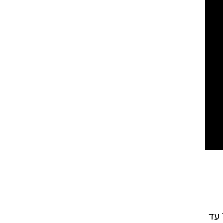
סוף השבוע מתקרב וזה הזמן לספר לכם שפסטיבל דוקאביב כבר כאן ויתקיים בין התאריכים ה-7 עד