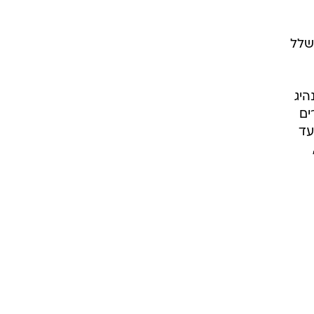
ו יוקרנו עוד שלל
היג
ים
עד