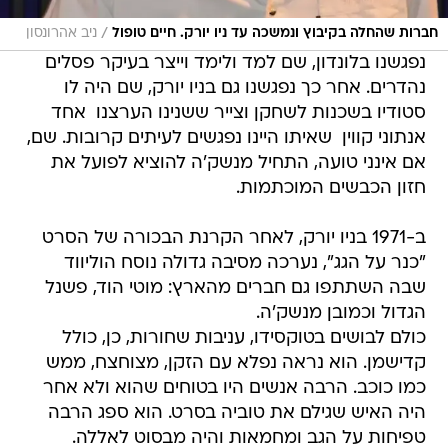
/
חברות שהחלה בקיבוץ ונמשכה עד ניו יורק. חיים טופול
ניב אהרונסון
נפגשנו בלונדון, שם למד ולימד וייצר בעיקר פסלים
נהדרים. אחר כך נפגשנו גם בניו יורק, שם היה לו
סטודיו בשכנות לשחקן וצייר ששנינו הערצנו  אחד
אנתוני קווין  שאיתו היינו נפגשים לעיתים קרובות. שם,
אם אינני טועה, התחיל מנשק'ה להוציא לפועל את
חזון הכבשים המוכתמות.
ב-1971 בניו יורק, לאחר הקרנת הבכורה של הסרט
"כנר על הגג", נערכה מסיבה גדולה נוסח הוליווד
שבה השתתפו גם חברים מהארץ: מוטי הוד, פשנל
הגדול וכמובן מנשק'ה.
כולם לבושים בטוקסידו, עניבות שחורות, כן, כולל
קדישמן. הוא נראה נפלא עם הזקן, מצוחצח, ממש
כמו כוכב. הרבה אנשים היו בטוחים שהוא ולא אחר
היה האיש שגילם את טוביה בסרט. הוא ספג הרבה
טפיחות על הגב ומחמאות והיה מבסוט לאללה.