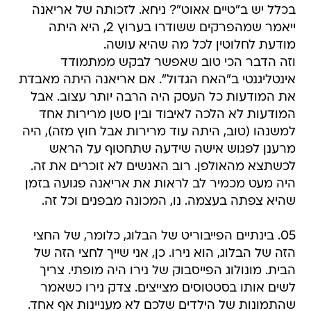
בכלל יש ב"טיים אאוט"? ניחא. לזכותה של אריאנה
ייאמר שמהפרקים ששודרו בערוץ 2, היא היתה
מודעת לחלוטין לכל מה שהיא עושה.
וזה הדבר הכי טוב שאפשר לבקש ממתמודד
אינטליגנטי ב"האח הגדול". אם אריאנה היתה מאבדת
את המודעות כל העסק היה הרבה יותר עצוב. אבל
המודעות לא הלכה לאיבוד ובין סשן מרירות אחד
למשנהו (טוב, היתה עוד מרירות אבל חוץ מזה), היה
מרענן לפגוש אישה שידעה שתחטוף על הראש
לכשתצא מהאולפן. רוב האנשים לא זוכרים את זה.
היה מעט מכמיר לב לראות את אריאנה פגועה בזמן
שהיא צפתה בעצמה. נו, המכונה מבפנים וכל זה.
05. בינתיים הפייבוריט של הבלוג, כלומר, של החצי
הזה של הבלוג, הוא נירו. כן, אני שייך לחצי הזה של
הבית. מונולוג הפייסבוק של נירו היה מופתי. צריך
לשים אותו בסטטוסים מצייצים. צדק נירו כשאמר
שהתמונות של הילדים שלכם לא מעניינות אף אחד.