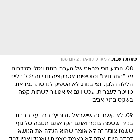
/
שאלת השבוע
מערכת וואלה, צילום מסך
08. הרגע הכי מבאס של הערב: רתם ונטלי מדברות
על "התחתית" ומוסיפות אטרקציה חדשה לכל בלייני
הלילה הלבן. יופי בנות. לא הספיק לנו שתרגמו את
טוויטר לעברית, עכשיו גם אי אפשר לשתות קפה
בשקט בתל אביב.
09. לא קשת. זה שישראל גודוביץ' דיבר על חברת
בנייה ששמה צונזר ואתם הקראתם תגובה של גוף
ששמו צונזר זה לא אומר שהוא העלה את הנושא
לסדר היום. אתם לא באמת מצפים שאגגל ואבין לבד