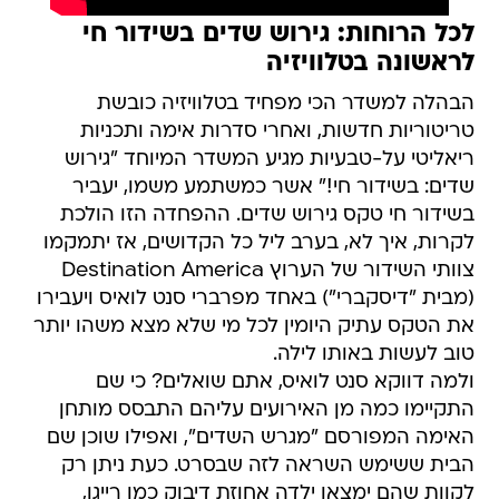
לכל הרוחות: גירוש שדים בשידור חי
לראשונה בטלוויזיה
הבהלה למשדר הכי מפחיד בטלוויזיה כובשת
טריטוריות חדשות, ואחרי סדרות אימה ותכניות
ריאליטי על-טבעיות מגיע המשדר המיוחד "גירוש
שדים: בשידור חי!" אשר כמשתמע משמו, יעביר
בשידור חי טקס גירוש שדים. ההפחדה הזו הולכת
לקרות, איך לא, בערב ליל כל הקדושים, אז יתמקמו
צוותי השידור של הערוץ Destination America
(מבית "דיסקברי") באחד מפרברי סנט לואיס ויעבירו
את הטקס עתיק היומין לכל מי שלא מצא משהו יותר
טוב לעשות באותו לילה.
ולמה דווקא סנט לואיס, אתם שואלים? כי שם
התקיימו כמה מן האירועים עליהם התבסס מותחן
האימה המפורסם "מגרש השדים", ואפילו שוכן שם
הבית ששימש השראה לזה שבסרט. כעת ניתן רק
לקוות שהם ימצאו ילדה אחוזת דיבוק כמו רייגן,