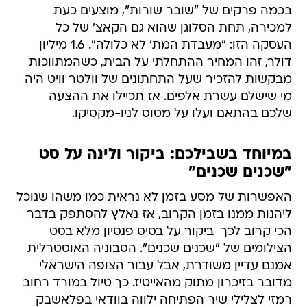
בכמה פרקים של "שובר שורות", מוצעים כעת
למכירה, תחת הסלוגן שהוא גם הקאצ' של כל
העסקה הזו: "מעבדת המת' לא כלולה". 1.6 מיליון
דולר, זהו המחיר ההתחלתי על הבית, כשהמתווכות
מבקשות להזכיר שעל התחתונים של וולטר וויט היה
מי שישלם עשרת אלפים. אז תכיילו את ההצעה
שלכם בהתאם ועלו על מטוס לניו-מקסיקו.
במיוחד בשבילכם: ביקור ולינה על סט
"שכנים שכנים"
האפשרות של מסע בזמן לא נראית כמו משהו שנוכל
ליהנות ממנו בזמן הקרוב, אז נאלץ להסתפק בדבר
הכי קרוב לכך  ביקור על בסיס פנסיון מלא בסט
הצילומים של "שכנים שכנים". הסבוניה האוסטרלית
אמנם עדיין משודרת, אבל עבור הצופה הישראלי
מדובר בזיכרון מתוק מהאייטיז. כך טיול במורד רחוב
רמזי לצלילי שיר הפתיחה ילווה בוודאי בפלאשבק