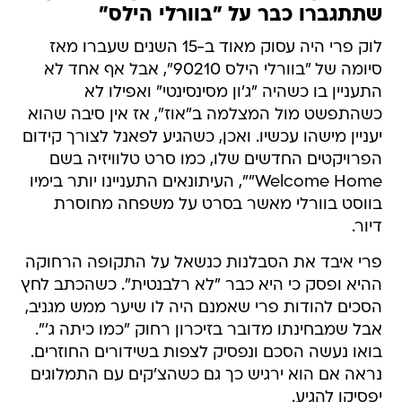
שתתגברו כבר על "בוורלי הילס"
לוק פרי היה עסוק מאוד ב-15 השנים שעברו מאז
סיומה של "בוורלי הילס 90210", אבל אף אחד לא
התעניין בו כשהיה "ג'ון מסינסינטי" ואפילו לא
כשהתפשט מול המצלמה ב"אוז", אז אין סיבה שהוא
יעניין מישהו עכשיו. ואכן, כשהגיע לפאנל לצורך קידום
הפרויקטים החדשים שלו, כמו סרט טלוויזיה בשם
Welcome Home"", העיתונאים התעניינו יותר בימיו
בווסט בוורלי מאשר בסרט על משפחה מחוסרת
דיור.
פרי איבד את הסבלנות כנשאל על התקופה הרחוקה
ההיא ופסק כי היא כבר "לא רלבנטית". כשהכתב לחץ
הסכים להודות פרי שאמנם היה לו שיער ממש מגניב,
אבל שמבחינתו מדובר בזיכרון רחוק "כמו כיתה ג'".
בואו נעשה הסכם ונפסיק לצפות בשידורים החוזרים.
נראה אם הוא ירגיש כך גם כשהצ'קים עם התמלוגים
יפסיקו להגיע.