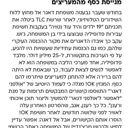
מגייסת כסף מהמעריצים
בחודש שעבר נבעטה משפחת דאגר אל מחוץ ללוח
השידורים הטלוויזיוני, לאחר שרשת TLC ביטלה את
תכניתם "19 ילדים והיד עוד נטויה" בעקבות חשיפת
עבירות פדופיליה שבוצעו בידי בן המשפחה, ג'וש.
עקב כך איבדו הדאגרים את מקור ההכנסה העיקרי
שלהם, כמו גם הכנסות עתידיות שעשויות היו להגיע,
על פי הערכות בתקשורת, ל-25 מיליון דולר. מלבד
פדופיליה, אחד מערכי הליבה במשפחה הוא לא
לאפשר לנשים לצאת לעבוד, כך שבאמת לא היתה
להם ברירה אלא להתחנן למעריצים שיתרמו להם
כסף. המגזין OK! מגלה כי לעמוד היוטיוב של "אולפני
דאגר" התווספו קישורים המבקשים תרומות על מנת
"לאפשר ל'אולפני דגאר' להמשיך וליצור תוכן איכותי
ורענן". כל כך רענן, אגב, שהסרטון האחרון עלה
לאוויר לפני שלושה חודשים. לאחר חשיפת OK!
הוסרו אותם הקישורים, אבל אל דאגה: אפשר עדיין
לסייע ולרכוש מרצ'נדייז של המשפחה באתר הרשמי