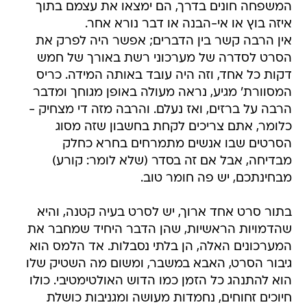
המשפחה חונים בדרך, הם ימצאו את עצמם בתוך
איזה בוץ או אי-הבנה או דבר נורא אחר.
אין הרבה קשר בין הדברים; אפשר היה לפרק את
הסרט לסדרה של מערכוני רשת באורך של חמש
דקות כל אחד, וזה היה עובד באותה המידה. כריס
המסוורת' מגיע, נראה מעולה באופן מגוחך ומדבר
הרבה על ברזים, ואז נעלם. והרבה מזה די מצחיק -
כלומר, אתם צריכים לקחת בחשבון שזה מסוג
הסרטים שבו אנשים מתמרחים ‏בחרא כחלק
מבדיחה, אבל אם זה בסדר (שלא לומר: קורע)
מבחינתכם, יש פה חומר טוב.‏
בתור סרט אחד ארוך, יש לסרט בעיה קטנה, והיא
שהדמויות הראשיות, שהן הדבר היחיד שמחבר את
המערכונים האלה, הן בלתי נסבלות. אד הלמס הוא
גיבור הסרט, האבא במשבר, ומשום מה השטיק שלו
הוא להתנהג כל הזמן כמו הדוש האולטימטיבי. כולו
חיוכים זחוחים, נחמדות מעושה ומגניבות כושלת