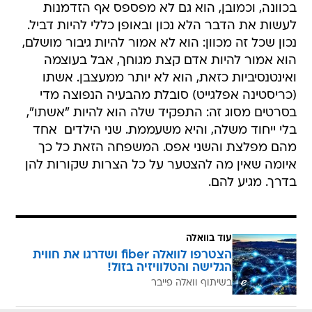
בכוונה, וכמובן, הוא גם לא מפספס אף הזדמנות
לעשות את הדבר הלא נכון ובאופן כללי להיות דביל.
נכון שכל זה מכוון: הוא לא אמור להיות גיבור מושלם,
הוא אמור להיות אדם קצת מגוחך, אבל בעוצמה
ואינטנסיביות כזאת, הוא לא יותר ממעצבן. אשתו
(כריסטינה אפלגייט) סובלת מהבעיה הנפוצה מדי
בסרטים מסוג זה: התפקיד שלה הוא להיות "אשתו",
בלי ייחוד משלה, והיא משעממת. שני הילדים  אחד
מהם מפלצת והשני אפס. המשפחה הזאת כל כך
איומה שאין מה להצטער על כל הצרות שקורות להן
בדרך. מגיע להם.
עוד בוואלה
הצטרפו לוואלה fiber ושדרגו את חווית
הגלישה והטלוויזיה בזול!
בשיתוף וואלה פייבר