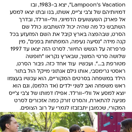
Lampoon's Vacation", יצא ב-1983, ובו
דמויותיהם של צ'בי צ'ייס, אשתו, בנו ובתו יצאו למסע
אל פארק השעשועים הדמיוני, וולי-וורלד, ובדרך
השתבש כל מה שהיה יכול להשתבש. כולל שם
הסרט, שבהפצה בארץ קיבל את השם המזעזע בכל
קנה מידה "נסיעה נעימה, המפתחות בפנים", מין
פרפרזה על הגשש החיוור. לסרט הזה יצאו עד 1997
שלושה סרטי המשך, שבארץ נקראו "חופשה
מטורפת ב...". ועכשיו  עוד אחד כזה. גיבור הסרט,
ראסטי גרימסבי, אותו גילם אנתוני מייקל הול בתור
הילד במשפחה בסרטים המקוריים, הוא עכשיו בעצמו
ראש משפחה ואב לשני ילדים (אד הלמס), וגם הוא
יוצא למסע אל וולי-וורלד. אפילו דמותו של צ'בי צ'ייס
מגיעה להתארח, והסרט זורק כמה אזכורים לסרט
המקורי, שכמובן יתבזבזו לגמרי על רוב הצופים.