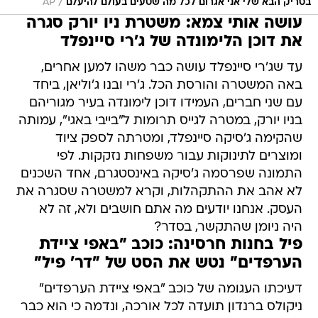
/
בטריק הבא שלי אני אגרום לכל מה שטעים בעולם להיעלם
AP
עושה אותי צמא: משטרת ניו יורק סגרה
את דוכן הלימונדה של ג'רי סיינפלד
עד שג'רי סיינפלד עושה כבר משהו למען אחרים,
באה המשטרה והורסת הכל. ג'רי ובנו ג'וליאן, ביחד
עם שני חברים, העמידו דוכן לימונדה בעיר מגוריהם
בניו יורק, במטרה לגייס תרומות ל"בייבי באגי", עמותה
שהקימה ג'סיקה סיינפלד, ומטרתה לספק ציוד
ומוצרים לתינוקות עבור משפחות נזקקות. לפי
התמונה שפרסמה ג'סיקה באינסטגרם, אחד השכנים
לא אהב את ההתקהלות, וקרא למשטרה שסגרה את
העסק. אנחנו יודעים מה אתם חושבים ולא, זה לא
היה ניומן שהתקשר, בסדר?
פיל בחנות חרסינה: כוכב "באפי ציידת
הערפדים" נטש את הסט של "דר' פיל"
דעיכתו העגומה של כוכב "באפי ציידת הערפדים"
ניקולס ברנדון תועדה לכל אורכה, ונדמה כי הוא כבר