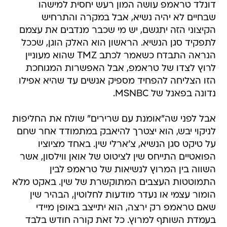
דונלד טראמפ עושה המון רעש יחסית למישהו
שבחיים לא יהיה נשיא, אבל במקרה והתרחיש
הקיצוני הזה יתגשם, יש מי שכבר מנדבים את עצמם
לתפקיד סגן הנשיא. הראשון הוא האלק הוגן, שככל
הנראה התבדח כשאמר לכתב TMZ שהוא מעוניין
לרוץ לצדו של טראמפ, אבל האפשרות המגוחכת
הזו הצליחה להפחיד מספיק אנשים עד שהיא אפילו
נדונה בפאנל של MSNBC.
אבל לפני שה"אומנת עם שרירים" שולח את החליפות
לניקוי יבש, הוא יצטרך להיאבק במתמודד אחר שחם
על טיקט סגן הנשיא, צ'ארלי שין. באחד מציוציו
הפואטיים התייחס שין לציטוט של אואן ווילסון, אשר
השווה בין המרוץ לנשיאות של טראמפ לבין
התמוטטות העצבים המתוקשרת של שין. באקט מלא
הומור עצמי או נעדר מודעות לחלוטין, הבהיר שין
שאם טראמפ רק ירצה, הוא יתייצב באופן מיידי
בעמדת השותף למרוץ. כל זאת קורה חודש בלבד