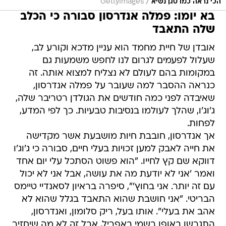
/
הכי נראה כמו סגן נשיא
GettyImages
בא יומו: פמלה אנדרסון סבורה כי הכלב
שלה התאבד
אובדן של חיית מחמד הוא עניין מדכא וקורע לב,
שעלול לפעמים לגרום לנו לחפש משמעות גם
במקומות בהם לעולם לא נצליח למצוא אותה. זה
כנראה ההסבר למה שעובר על פמלה אנדרסון,
שאיבדה לפני כמה חודשים את הגולדן רטריבר שלה,
ג'וג'ו, שהלך לעולמו בנסיבות טבעיות. כך לפי המדע,
לפחות.
אך אנדרסון, חובבת חיות מושבעת אשר מקדישה
את חייה לאבק למען זכויות בעלי חיים, סבורה כי ג'וג'ו
דווקא שם קץ לחייו. "הוא פשוט הסתכל עלי יום אחד
ואמר 'אני לא יודעת מה את עושה, אבל אני לא יכול
עם זה יותר. אני בחוץ'", סיפרה בראיון לסאנדיי טיימס
הבריטי. "אני חושבת שהוא התאבד בגלל שהוא לא
אהב את בעלי". אותו בעל, ריק סלומון, ואנדרסון,
התגרשו באופן רשמי באפריל, אבל זה לא מה שיחזיר