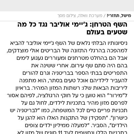
/
מישל, תחזרי!
מערכת וואלה, צילום מסך
השף הטרחן: ג'יימי אוליבר נגד כל מה
שטעים בעולם
ניסיונותיו הבלתי נלאים של השף ג'יימי אוליבר להביא
למהפכה בהרגלי התזונה של הבריטים אולי מוצדקים,
אבל הם בהחלט מטרחנים ומעוררים געגוע לימים
בהם היה סתם שף עירום. אחרי ששינה את
התפריטים בבתי הספר בבריטניה וגרם להורים
להעביר לילדיהם אוכל טעים בסתר, הוא מתפנה
ליריבות הבאות שלו: רשתות המזון המהיר. בראיון
ל"מירור" הוא טוען כי על חוקי הרגולציה, לפיהם אסור
לפרסם מזון מהיר בתכניות לילדים, לחול גם על
תכניות פריים טיים לכל המשפחה, כמו "לבריטניה יש
כישרון". "תפקידן של התקנות האלו הוא להגן על
הילדים", הסביר. "למעלה ממיליון ילדים צופים
בתכניות הללו ונחשפים לעד 11 סוגים של מזון לא