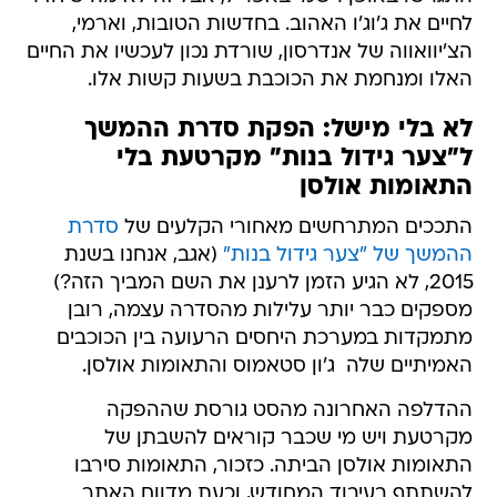
לחיים את ג'וג'ו האהוב. בחדשות הטובות, וארמי,
הצ'יוואווה של אנדרסון, שורדת נכון לעכשיו את החיים
האלו ומנחמת את הכוכבת בשעות קשות אלו.
לא בלי מישל: הפקת סדרת ההמשך
ל"צער גידול בנות" מקרטעת בלי
התאומות אולסן
התככים המתרחשים מאחורי הקלעים של
סדרת
ההמשך של "צער גידול בנות"
(אגב, אנחנו בשנת
2015, לא הגיע הזמן לרענן את השם המביך הזה?)
מספקים כבר יותר עלילות מהסדרה עצמה, רובן
מתמקדות במערכת היחסים הרעועה בין הכוכבים
האמיתיים שלה  ג'ון סטאמוס והתאומות אולסן.
ההדלפה האחרונה מהסט גורסת שההפקה
מקרטעת ויש מי שכבר קוראים להשבתן של
התאומות אולסן הביתה. כזכור, התאומות סירבו
להשתתף בעיבוד המחודש, וכעת מדווח האתר