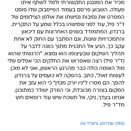
מכיר את המנגנון התקשורתי ולמד לשתף איתו
פעולה. השבוע פרסם בעמוד הפייסבוק שלו פוסט
המפרט את נסיבות נטישתו את אולפן הצילומים של
ד"ר פיל, עוד לפני שמישהו בכלל שמע על התקרית.
ברנדון, המתמודד בשנים האחרונות עם דיכאון
והתמכרויות שונות, וגם הסתבך עם החוק לא אחת
עקב כך, הגיע אל התכנית מתוך כוונה לדבר על
תהליך השיקום שבעיצומו הוא נמצא. "הרגשתי שהוא
(ד"ר פיל) רצה שאפרוש את החלקים הכי אפלים שלי
מול האומה כולה כבר מהרגע הראשון, ואני לא מוכן
לעשות זאת", כתב. בהפקה לא כועסים על ברנדון,
להפך. הם מסרו ל"ניו יורק מגזין" כי הוא עזב את
המקום בצורה מכובדת, וכי הפרק ישודר כמתוכנן.
אנחנו בעדך, ניקי, אל תשכח שיש עוד רופאים חוץ
מד"ר פיל.
פמלה אנדרסון
צ'ארלי שין